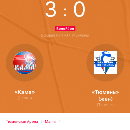
3
0
:
Волейбол
Высшая лига «А». Мужчины
«Кама»
«Тюмень»
(Пермь)
(жен)
(Тюмень)
Тюменская Арена
Матчи