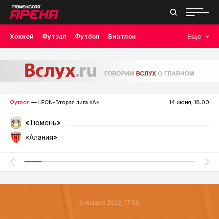
Хоккей
Футзал
Футбол
Биатлон
Еще
Лыжные гонки
Волейбол
Плавание
Дзюдо
Скалолазание
Велоспорт
Бокс
Футбол
— LEON-Вторая лига «А»
14 июня, 18:00
«Тюмень»
«Алания»
9 января 2022, 17:00