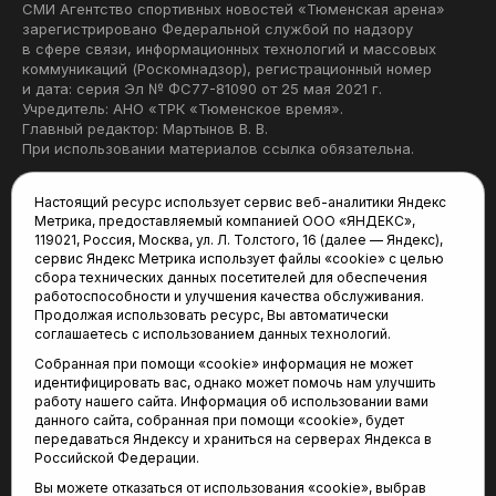
СМИ Агентство спортивных новостей «Тюменская арена»
зарегистрировано Федеральной службой по надзору
в сфере связи, информационных технологий и массовых
коммуникаций (Роскомнадзор), регистрационный номер
и дата: серия Эл № ФС77-81090 от 25 мая 2021 г.
Учредитель: АНО «ТРК «Тюменское время».
Главный редактор: Мартынов В. В.
При использовании материалов ссылка обязательна.
Политика конфиденциальности
Настоящий ресурс использует сервис веб-аналитики Яндекс
Метрика, предоставляемый компанией ООО «ЯНДЕКС»,
Редакция:
119021, Россия, Москва, ул. Л. Толстого, 16 (далее — Яндекс),
сервис Яндекс Метрика использует файлы «cookie» с целью
625035, Тюмень, пр. Геологоразведчиков, 28А
сбора технических данных посетителей для обеспечения
(3452) 68-22-28
работоспособности и улучшения качества обслуживания.
tum-arena@mail.ru
Продолжая использовать ресурс, Вы автоматически
соглашаетесь с использованием данных технологий.
Отдел продаж:
Собранная при помощи «cookie» информация не может
(3452) 68-89-78
идентифицировать вас, однако может помочь нам улучшить
kotovaev@sibinformburo.ru
работу нашего сайта. Информация об использовании вами
данного сайта, собранная при помощи «cookie», будет
передаваться Яндексу и храниться на серверах Яндекса в
Российской Федерации.
Вы можете отказаться от использования «cookie», выбрав