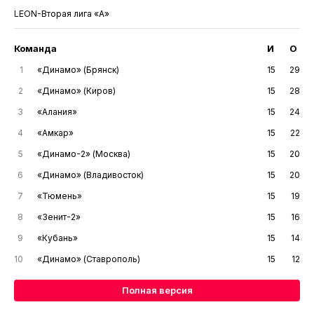
LEON-Вторая лига «А»
Команда
И
О
1
«Динамо» (Брянск)
15
29
2
«Динамо» (Киров)
15
28
3
«Алания»
15
24
4
«Амкар»
15
22
5
«Динамо-2» (Москва)
15
20
6
«Динамо» (Владивосток)
15
20
7
«Тюмень»
15
19
8
«Зенит-2»
15
16
9
«Кубань»
15
14
10
«Динамо» (Ставрополь)
15
12
Полная версия