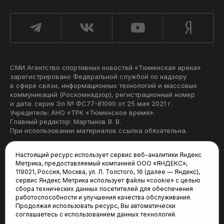
СМИ Агентство спортивных новостей «Тюменская арена»
зарегистрировано Федеральной службой по надзору
в сфере связи, информационных технологий и массовых
коммуникаций (Роскомнадзор), регистрационный номер
и дата: серия Эл № ФС77-81090 от 25 мая 2021 г.
Учредитель: АНО «ТРК «Тюменское время».
Главный редактор: Мартынов В. В.
При использовании материалов ссылка обязательна.
Политика конфиденциальности
Настоящий ресурс использует сервис веб-аналитики Яндекс
Метрика, предоставляемый компанией ООО «ЯНДЕКС»,
Редакция:
119021, Россия, Москва, ул. Л. Толстого, 16 (далее — Яндекс),
сервис Яндекс Метрика использует файлы «cookie» с целью
625035, Тюмень, пр. Геологоразведчиков, 28А
сбора технических данных посетителей для обеспечения
(3452) 68-22-28
работоспособности и улучшения качества обслуживания.
tum-arena@mail.ru
Продолжая использовать ресурс, Вы автоматически
соглашаетесь с использованием данных технологий.
Отдел продаж: