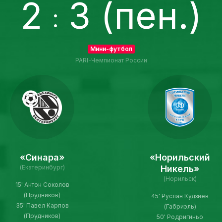
2
3 (пен.)
:
Мини-футбол
PARI-Чемпионат России
«Синара»
«Норильский
(Екатеринбург)
Никель»
(Норильск)
15' Антон Соколов
(Прудников)
45' Руслан Кудзиев
35' Павел Карпов
(Габриэль)
(Прудников)
50' Родригиньо