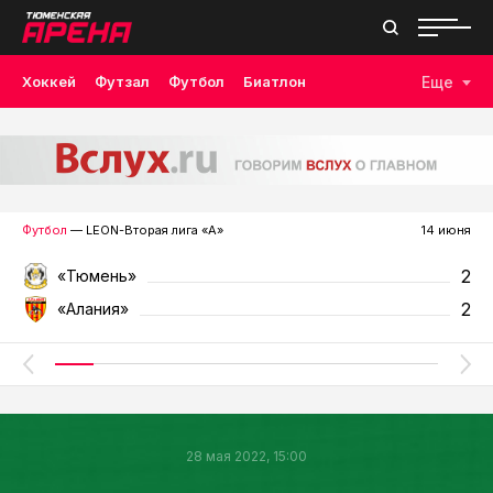
Хоккей
Футзал
Футбол
Биатлон
Еще
Лыжные гонки
Волейбол
Плавание
Дзюдо
Скалолазание
Велоспорт
Бокс
Футбол
— LEON-Вторая лига «А»
14 июня
2
«Тюмень»
2
«Алания»
28 мая 2022, 15:00