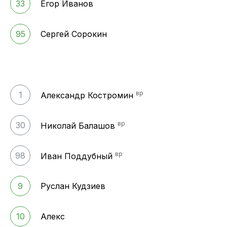
33
Егор Иванов
95
Сергей Сорокин
вр
1
Александр Костромин
вр
30
Николай Балашов
вр
98
Иван Поддубный
9
Руслан Кудзиев
10
Алекс