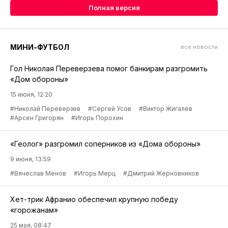
Полная версия
МИНИ-ФУТБОЛ
все новости
Гол Николая Переверзева помог банкирам разгромить
«Дом обороны»
15 июня, 12:20
#Николай Переверзев
#Сергей Усов
#Виктор Жигалёв
#Арсен Григорян
#Игорь Порохин
«Геолог» разгромил соперников из «Дома обороны»
9 июня, 13:59
#Вячеслав Менов
#Игорь Мерц
#Дмитрий Жерновников
Хет-трик Афранио обеспечил крупную победу
«горожанам»
25 мая, 08:47