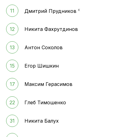
к
11
Дмитрий Прудников
12
Никита Фахрутдинов
13
Антон Соколов
15
Егор Шишкин
17
Максим Герасимов
22
Глеб Тимошенко
31
Никита Балух