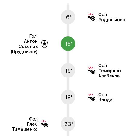
Фол
6'
Родригиньо
Гол!
Антон
15'
Соколов
(Прудников)
Фол
16'
Темирлан
Алибеков
Фол
19'
Нандо
Фол
23'
Глеб
Тимошенко