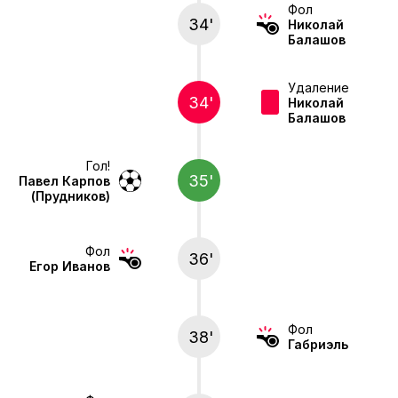
Фол
34'
Николай
Балашов
Удаление
34'
Николай
Балашов
Гол!
35'
Павел Карпов
(Прудников)
Фол
36'
Егор Иванов
Фол
38'
Габриэль