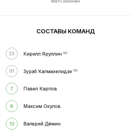
Матч окончен
СОСТАВЫ КОМАНД
вр
23
Кирилл Яруллин
вр
91
Зураб Калмахелидзе
7
Павел Карпов
8
Максим Окулов
10
Валерий Дёмин