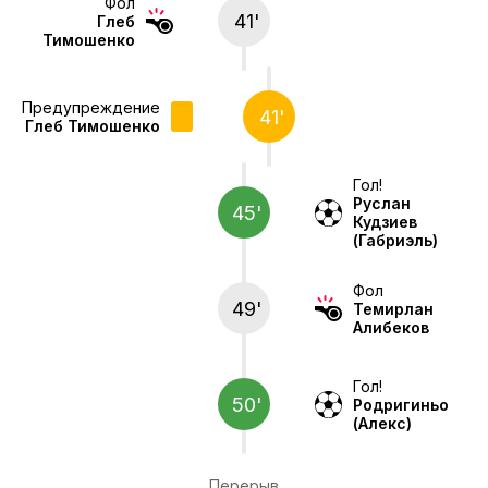
Фол
41'
Глеб
Тимошенко
Предупреждение
41'
Глеб Тимошенко
Гол!
Руслан
45'
Кудзиев
(Габриэль)
Фол
49'
Темирлан
Алибеков
Гол!
50'
Родригиньо
(Алекс)
Перерыв