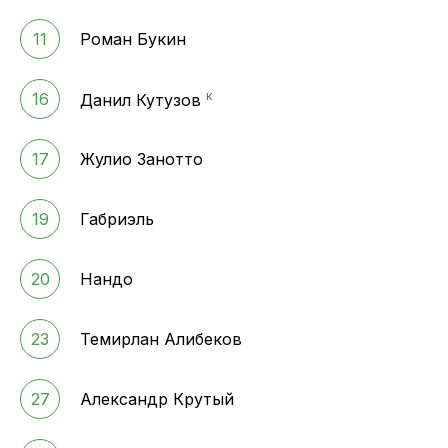
11
Роман Букин
к
16
Данил Кутузов
17
Жулио Занотто
19
Габриэль
20
Нандо
23
Темирлан Алибеков
27
Александр Крутый