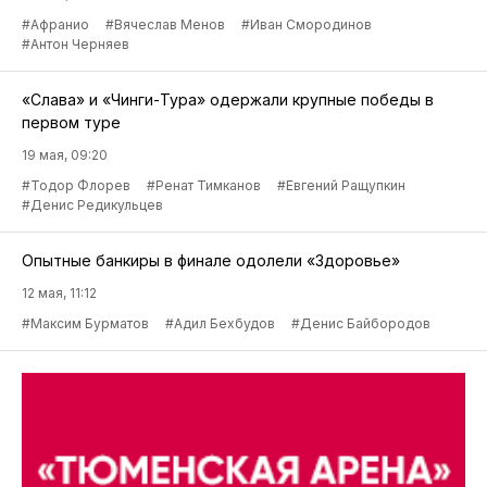
#Афранио
#Вячеслав Менов
#Иван Смородинов
#Антон Черняев
«Слава» и «Чинги-Тура» одержали крупные победы в
первом туре
19 мая, 09:20
#Тодор Флорев
#Ренат Тимканов
#Евгений Ращупкин
#Денис Редикульцев
Опытные банкиры в финале одолели «Здоровье»
12 мая, 11:12
#Максим Бурматов
#Адил Бехбудов
#Денис Байбородов