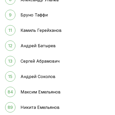
9
Бруно Таффи
11
Камиль Герейханов
12
Андрей Батырев
13
Сергей Абрамович
15
Андрей Соколов
84
Максим Емельянов
89
Никита Емельянов