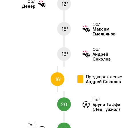
Фол
12'
Денер
Фол
15'
Максим
Емельянов
Фол
16'
Андрей
Соколов
Предупреждение
16'
Андрей Соколов
Гол!
20'
Бруно Таффи
(Лео Гужиэл)
Гол!