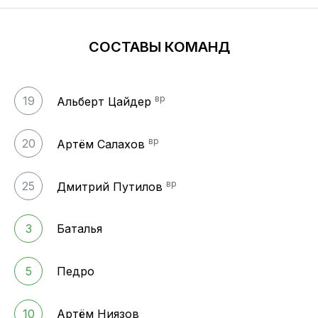
СОСТАВЫ КОМАНД
вр
19
Альберт Цайдер
вр
20
Артём Салахов
вр
25
Дмитрий Путилов
3
Баталья
5
Педро
10
Артём Ниязов