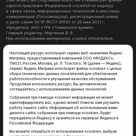
СМИ Агентство спортивных новостей «Тюменская арена»
зарегистрировано Федеральной службой по надзору
в сфере связи, информационных технологий и массовых
коммуникаций (Роскомнадзор), регистрационный номер
и дата: серия Эл № ФС77-81090 от 25 мая 2021 г.
Учредитель: АНО «ТРК «Тюменское время».
Главный редактор: Мартынов В. В.
При использовании материалов ссылка обязательна.
Политика конфиденциальности
Настоящий ресурс использует сервис веб-аналитики Яндекс
Метрика, предоставляемый компанией ООО «ЯНДЕКС»,
Редакция:
119021, Россия, Москва, ул. Л. Толстого, 16 (далее — Яндекс),
сервис Яндекс Метрика использует файлы «cookie» с целью
625035, Тюмень, пр. Геологоразведчиков, 28А
сбора технических данных посетителей для обеспечения
(3452) 68-22-28
работоспособности и улучшения качества обслуживания.
tum-arena@mail.ru
Продолжая использовать ресурс, Вы автоматически
соглашаетесь с использованием данных технологий.
Отдел продаж:
Собранная при помощи «cookie» информация не может
(3452) 68-89-78
идентифицировать вас, однако может помочь нам улучшить
kotovaev@sibinformburo.ru
работу нашего сайта. Информация об использовании вами
данного сайта, собранная при помощи «cookie», будет
передаваться Яндексу и храниться на серверах Яндекса в
Российской Федерации.
Вы можете отказаться от использования «cookie», выбрав