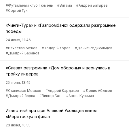
#Футзальный клуб Тюмень
#Витама
#Андрей Батырев
#Сергей Гук
«Чинги-Тура» и «Газпромбанк» одержали разгромные
победы
24 июля, 12:46
#Вячеслав Менов
#Тодор Флорев
#Денис Редикульцев
#Дмитрий Бабанов
«Слава» разгромила «Дом обороны» и вернулась в
тройку лидеров
25 июня, 13:45
#Станислав Мешков
#Андрей Кардаков
#Денис Абышев
#Дмитрий Зарва
#Виктор Батт
#Антон Кузьмин
Известный вратарь Алексей Усольцев вывел
«Меретояху» в финал
23 июня, 10:55