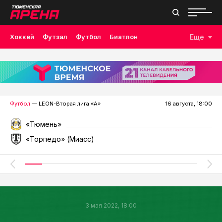
Хоккей
Футзал
Футбол
Биатлон
Еще
Лыжные гонки
Волейбол
Плавание
Дзюдо
Скалолазание
Велоспорт
Бокс
Футбол
— LEON-Вторая лига «А»
16 августа, 18:00
«Тюмень»
«Торпедо» (Миасс)
3 мая 2022, 18:00