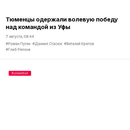
Тюменцы одержали волевую победу
над командой из Уфы
7 августа, 08:44
#Роман Пугин
#Даниил Стасюк
#Виталий Кретов
#Глеб Ряплов
Волейбол