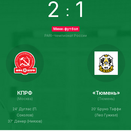
2
1
:
Мини-футбол
PARI-Чемпионат России
КПРФ
«Тюмень»
(Москва)
(Тюмень)
24' Дуглас (П.
20' Бруно Таффи
Соколов)
(Лео Гужиэл)
37' Денер (Ниязов)