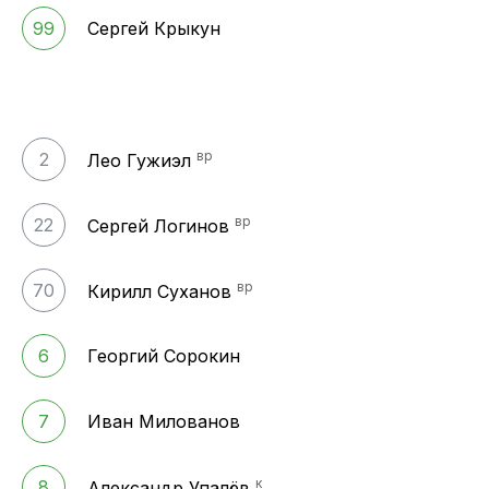
99
Сергей Крыкун
вр
2
Лео Гужиэл
вр
22
Сергей Логинов
вр
70
Кирилл Суханов
6
Георгий Сорокин
7
Иван Милованов
к
8
Александр Упалёв