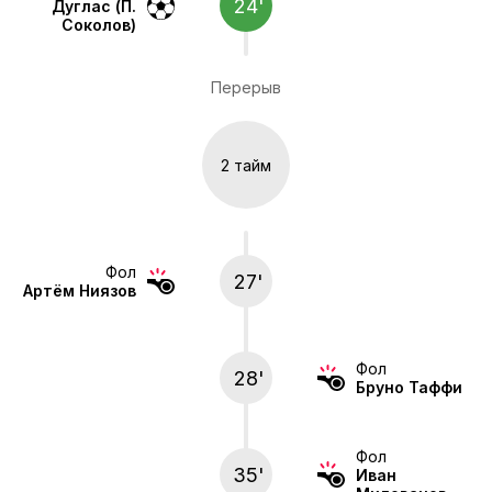
24'
Дуглас (П.
Соколов)
Перерыв
2 тайм
Фол
27'
Артём Ниязов
Фол
28'
Бруно Таффи
Фол
35'
Иван