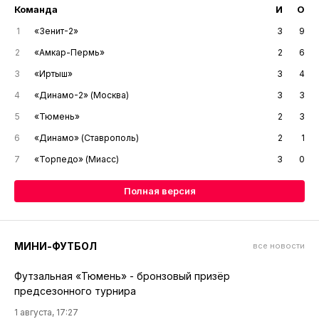
Команда
И
О
1
«Зенит-2»
3
9
2
«Амкар-Пермь»
2
6
3
«Иртыш»
3
4
4
«Динамо-2» (Москва)
3
3
5
«Тюмень»
2
3
6
«Динамо» (Ставрополь)
2
1
7
«Торпедо» (Миасс)
3
0
Полная версия
МИНИ-ФУТБОЛ
все новости
Футзальная «Тюмень» - бронзовый призёр
предсезонного турнира
1 августа, 17:27