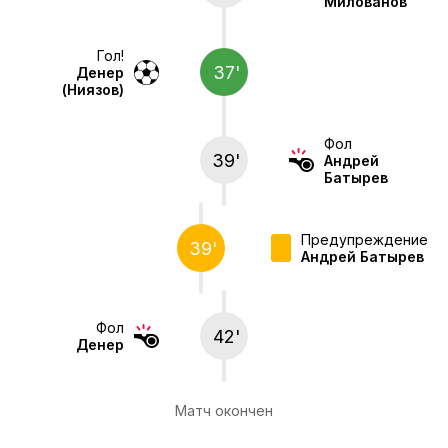
Милованов
Гол!
37'
Денер
(Ниязов)
Фол
39'
Андрей
Батырев
Предупреждение
39'
Андрей Батырев
Фол
42'
Денер
Матч окончен