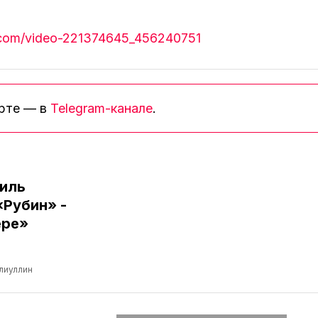
k.com/video-221374645_456240751
орте — в
Telegram-канале
.
иль
«Рубин» -
ере»
лиуллин