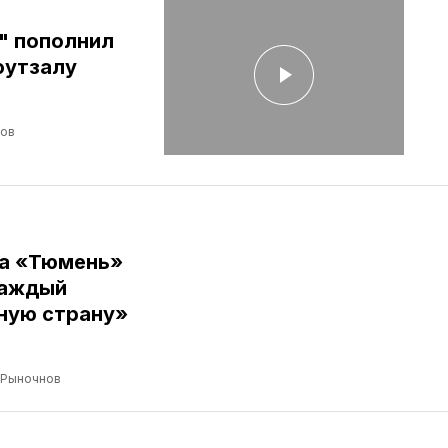
" пополнил
футзалу
лов
ба «Тюмень»
Каждый
ную страну»
 Рыночнов