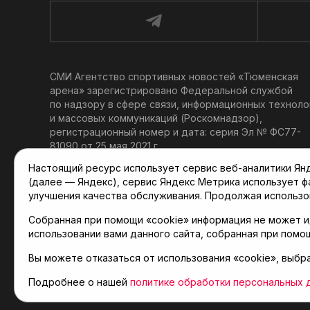
СМИ Агентство спортивных новостей «Тюменская
арена» зарегистрировано Федеральной службой
по надзору в сфере связи, информационных техноло
и массовых коммуникаций (Роскомнадзор),
регистрационный номер и дата: серия Эл № ФС77-
81090 от 25 мая 2021 г.
Учредитель: АНО «ТРК «Тюменское время».
Настоящий ресурс использует сервис веб-аналитики Янде
Главный редактор: Мартынов В. В.
(далее — Яндекс), сервис Яндекс Метрика использует 
При использовании материалов ссылка обязательна.
улучшения качества обслуживания. Продолжая использо
Политика конфиденциальности
Собранная при помощи «cookie» информация не может и
использовании вами данного сайта, собранная при помо
Вы можете отказаться от использования «cookie», выбр
© 2001-2026 Агентство спортивных новостей «Тюме
Карта сайта
Подробнее о нашей
политике обработки персональных 