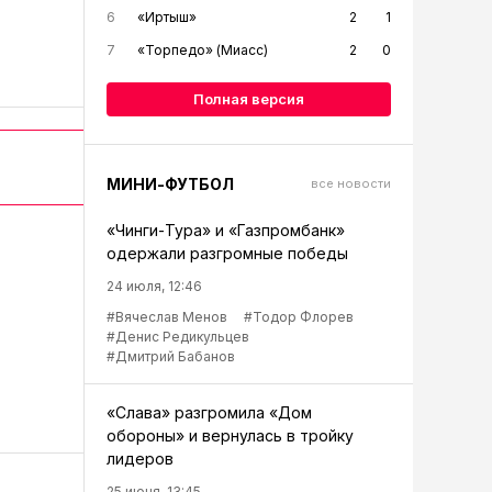
6
«Иртыш»
2
1
7
«Торпедо» (Миасс)
2
0
Полная версия
МИНИ-ФУТБОЛ
все новости
«Чинги-Тура» и «Газпромбанк»
одержали разгромные победы
24 июля, 12:46
#Вячеслав Менов
#Тодор Флорев
#Денис Редикульцев
#Дмитрий Бабанов
«Слава» разгромила «Дом
обороны» и вернулась в тройку
лидеров
25 июня, 13:45