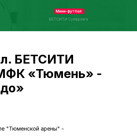
Мини-футбол
БЕТСИТИ Суперлига
л. БЕТСИТИ
 МФК «Тюмень» -
едо»
ле "Тюменской арены" -