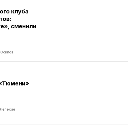
ого клуба
пов:
е», сменили
 Осипов
 «Тюмени»
 Лепёхин