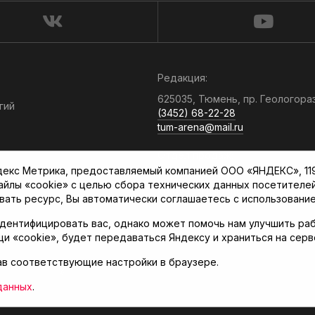
Редакция:
625035, Тюмень, пр. Геологора
гий
(3452) 68-22-28
tum-arena@mail.ru
Отдел продаж:
кс Метрика, предоставляемый компанией ООО «ЯНДЕКС», 119021
(3452) 68-89-78
файлы «cookie» с целью сбора технических данных посетителе
kotovaev@sibinformburo.ru
вать ресурс, Вы автоматически соглашаетесь с использование
дентифицировать вас, однако может помочь нам улучшить раб
щи «cookie», будет передаваться Яндексу и храниться на сер
ав соответствующие настройки в браузере.
нская арена»
данных
.