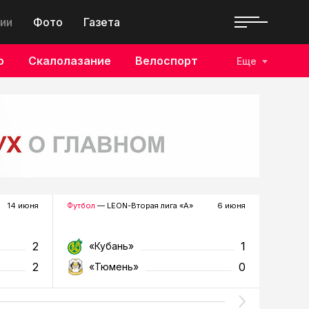
ии
Фото
Газета
о
Скалолазание
Велоспорт
Еще
14 июня
Футбол
— LEON-Вторая лига «А»
6 июня
Футзал
—
2
1
«Кубань»
«Т
2
0
«Тюмень»
«У