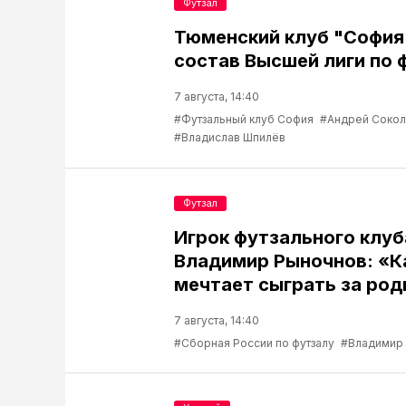
Футзал
Тюменский клуб "София
состав Высшей лиги по 
7 августа, 14:40
#Футзальный клуб София
#Андрей Соко
#Владислав Шпилёв
Футзал
Игрок футзального клу
Владимир Рыночнов: «
мечтает сыграть за род
7 августа, 14:40
#Сборная России по футзалу
#Владимир