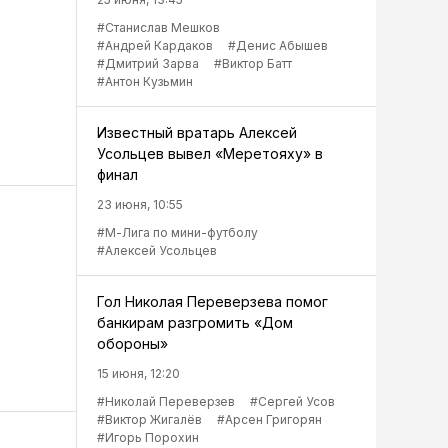
#Станислав Мешков
#Андрей Кардаков
#Денис Абышев
#Дмитрий Зарва
#Виктор Батт
#Антон Кузьмин
Известный вратарь Алексей
Усольцев вывел «Меретояху» в
финал
23 июня, 10:55
#М-Лига по мини-футболу
#Алексей Усольцев
Гол Николая Переверзева помог
банкирам разгромить «Дом
обороны»
15 июня, 12:20
#Николай Переверзев
#Сергей Усов
#Виктор Жигалёв
#Арсен Григорян
#Игорь Порохин