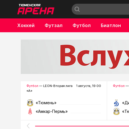
Хоккей
Футзал
Футбол
Биатлон
Бокс
Футбол
— LEON-Вторая лига
1 августа, 19:00
Футбол
— 
«А»
«Тюмень»
«Д
«Амкар-Пермь»
«Т