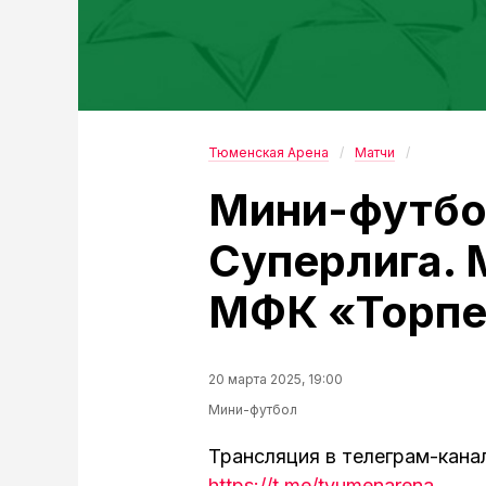
Тюменская Арена
Матчи
Мини-футбо
Суперлига.
МФК «Торп
20 марта 2025, 19:00
Мини-футбол
Трансляция в телеграм-кана
https://t.me/tyumenarena