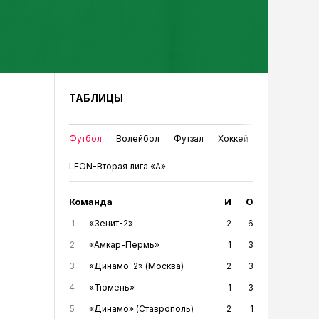
ТАБЛИЦЫ
Футбол
Волейбол
Футзал
Хоккей
LEON-Вторая лига «А»
Команда
И
О
1
«Зенит-2»
2
6
2
«Амкар-Пермь»
1
3
3
«Динамо-2» (Москва)
2
3
4
«Тюмень»
1
3
5
«Динамо» (Ставрополь)
2
1