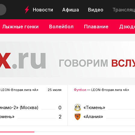
Новости
Афиша
Видео
Трансляц
Лыжные гонки
Волейбол
Плавание
Дзюд
LEON-Вторая лига «А»
25 июля
Футбол
— LEON-Вторая лига «А»
0
инамо-2» (Москва)
«Тюмень»
2
юмень»
«Алания»