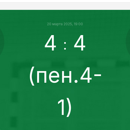
20 марта 2025, 19:00
4
4
:
(пен.4-
1)