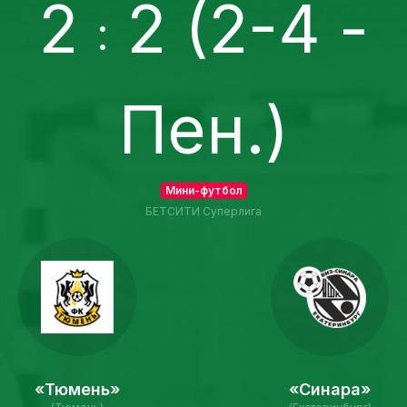
2
2 (2-4 -
:
Пен.)
Мини-футбол
БЕТСИТИ Суперлига
«Тюмень»
«Синара»