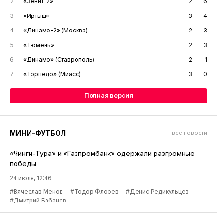
2
«Зенит-2»
2
6
3
«Иртыш»
3
4
4
«Динамо-2» (Москва)
2
3
5
«Тюмень»
2
3
6
«Динамо» (Ставрополь)
2
1
7
«Торпедо» (Миасс)
3
0
Полная версия
МИНИ-ФУТБОЛ
все новости
«Чинги-Тура» и «Газпромбанк» одержали разгромные
победы
24 июля, 12:46
#Вячеслав Менов
#Тодор Флорев
#Денис Редикульцев
#Дмитрий Бабанов