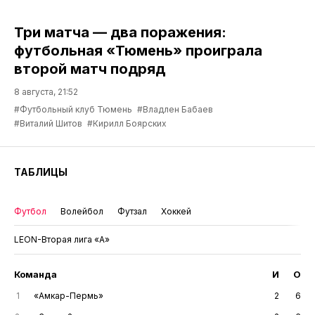
Три матча — два поражения:
футбольная «Тюмень» проиграла
второй матч подряд
8 августа, 21:52
#Футбольный клуб Тюмень
#Владлен Бабаев
#Виталий Шитов
#Кирилл Боярских
ТАБЛИЦЫ
Футбол
Волейбол
Футзал
Хоккей
LEON-Вторая лига «А»
Команда
И
О
1
«Амкар-Пермь»
2
6