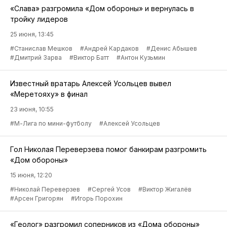
«Слава» разгромила «Дом обороны» и вернулась в
тройку лидеров
25 июня, 13:45
#Станислав Мешков
#Андрей Кардаков
#Денис Абышев
#Дмитрий Зарва
#Виктор Батт
#Антон Кузьмин
Известный вратарь Алексей Усольцев вывел
«Меретояху» в финал
23 июня, 10:55
#М-Лига по мини-футболу
#Алексей Усольцев
Гол Николая Переверзева помог банкирам разгромить
«Дом обороны»
15 июня, 12:20
#Николай Переверзев
#Сергей Усов
#Виктор Жигалёв
#Арсен Григорян
#Игорь Порохин
«Геолог» разгромил соперников из «Дома обороны»