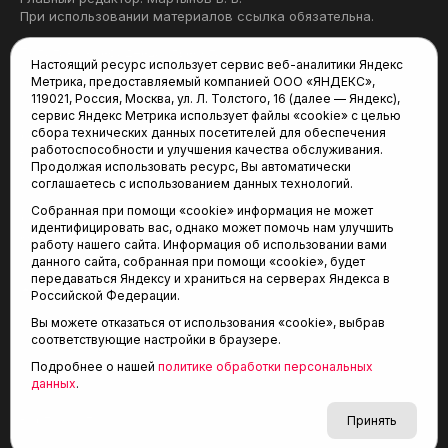
При использовании материалов ссылка обязательна.
Политика конфиденциальности
Настоящий ресурс использует сервис веб-аналитики Яндекс
Метрика, предоставляемый компанией ООО «ЯНДЕКС»,
Редакция:
119021, Россия, Москва, ул. Л. Толстого, 16 (далее — Яндекс),
сервис Яндекс Метрика использует файлы «cookie» с целью
625035, Тюмень, пр. Геологоразведчиков, 28А
сбора технических данных посетителей для обеспечения
(3452) 68-22-28
работоспособности и улучшения качества обслуживания.
tum-arena@mail.ru
Продолжая использовать ресурс, Вы автоматически
соглашаетесь с использованием данных технологий.
Отдел продаж:
Собранная при помощи «cookie» информация не может
(3452) 68-89-78
идентифицировать вас, однако может помочь нам улучшить
kotovaev@sibinformburo.ru
работу нашего сайта. Информация об использовании вами
данного сайта, собранная при помощи «cookie», будет
передаваться Яндексу и храниться на серверах Яндекса в
Российской Федерации.
Вы можете отказаться от использования «cookie», выбрав
соответствующие настройки в браузере.
Подробнее о нашей
политике обработки персональных
© 2001-2026 Агентство спортивных новостей
данных
.
6+
«Тюменская арена»
Карта сайта
Принять