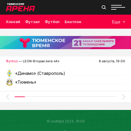
Хоккей
Футзал
Футбол
Биатлон
Еще
Лыжные гонки
Волейбол
Плавание
Дзюдо
Скалолазание
Велоспорт
Бокс
Футбол
— LEON-Вторая лига «А»
8 августа, 19:00
«Динамо» (Ставрополь)
«Тюмень»
15 ноября 2024, 19:00