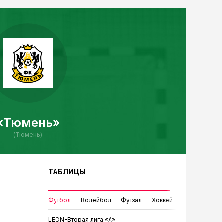
«Тюмень»
(Тюмень)
ТАБЛИЦЫ
Футбол
Волейбол
Футзал
Хоккей
LEON-Вторая лига «А»