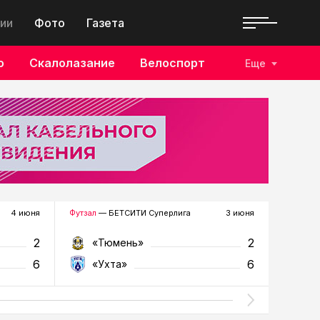
ии
Фото
Газета
о
Скалолазание
Велоспорт
Еще
4 июня
Футзал
— БЕТСИТИ Суперлига
3 июня
Футзал
—
2
2
«Тюмень»
«У
6
6
«Ухта»
«Т