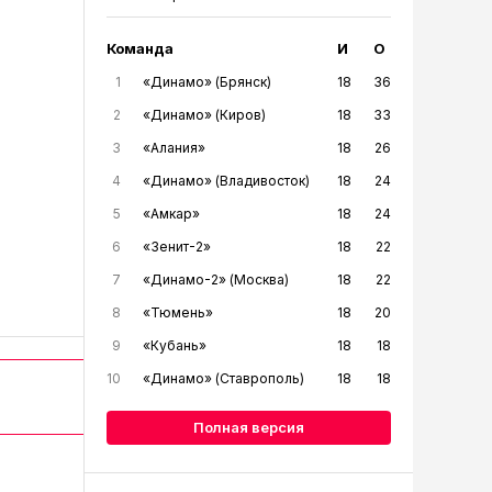
Команда
И
О
1
«Динамо» (Брянск)
18
36
2
«Динамо» (Киров)
18
33
3
«Алания»
18
26
4
«Динамо» (Владивосток)
18
24
5
«Амкар»
18
24
6
«Зенит-2»
18
22
7
«Динамо-2» (Москва)
18
22
8
«Тюмень»
18
20
9
«Кубань»
18
18
10
«Динамо» (Ставрополь)
18
18
Полная версия