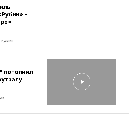
иль
«Рубин» -
ере»
лиуллин
" пополнил
футзалу
лов