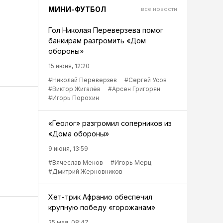
МИНИ-ФУТБОЛ
все новости
Гол Николая Переверзева помог
банкирам разгромить «Дом
обороны»
15 июня, 12:20
#Николай Переверзев
#Сергей Усов
#Виктор Жигалёв
#Арсен Григорян
#Игорь Порохин
«Геолог» разгромил соперников из
«Дома обороны»
9 июня, 13:59
#Вячеслав Менов
#Игорь Мерц
#Дмитрий Жерновников
Хет-трик Афранио обеспечил
крупную победу «горожанам»
25 мая, 08:47