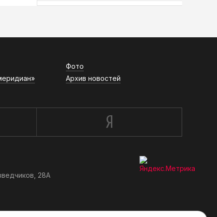
АСН «ТЮМЕНСКАЯ АРЕНА»
Фото
меридиан»
Архив новостей
зведчиков, 28А