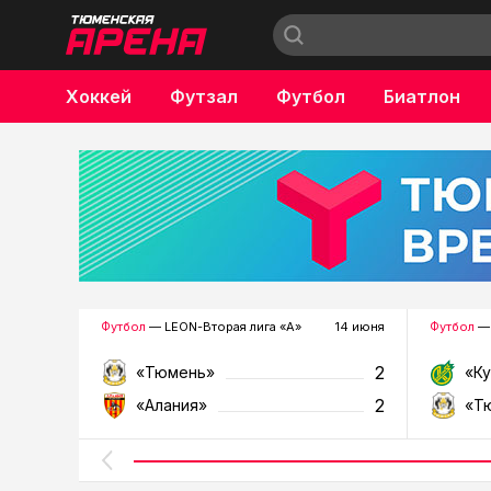
Хоккей
Футзал
Футбол
Биатлон
Бокс
Футбол
— LEON-Вторая лига «А»
14 июня
Футбол
— 
2
«Тюмень»
«К
2
«Алания»
«Т