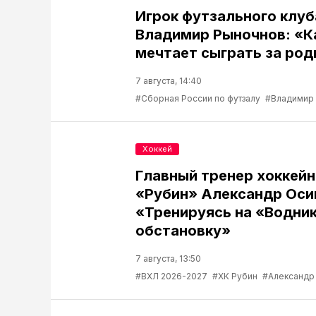
Игрок футзального клу
Владимир Рыночнов: «
мечтает сыграть за род
7 августа, 14:40
#Сборная России по футзалу
#Владимир
Хоккей
Главный тренер хоккейн
«Рубин» Александр Оси
«Тренируясь на «Водник
обстановку»
7 августа, 13:50
#ВХЛ 2026-2027
#ХК Рубин
#Александр