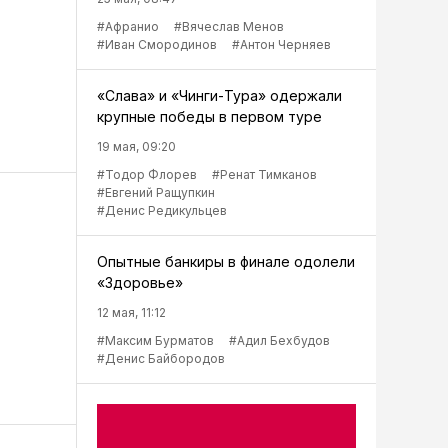
#Афранио
#Вячеслав Менов
#Иван Смородинов
#Антон Черняев
«Слава» и «Чинги-Тура» одержали
крупные победы в первом туре
19 мая, 09:20
#Тодор Флорев
#Ренат Тимканов
#Евгений Ращупкин
#Денис Редикульцев
Опытные банкиры в финале одолели
«Здоровье»
12 мая, 11:12
#Максим Бурматов
#Адил Бехбудов
#Денис Байбородов