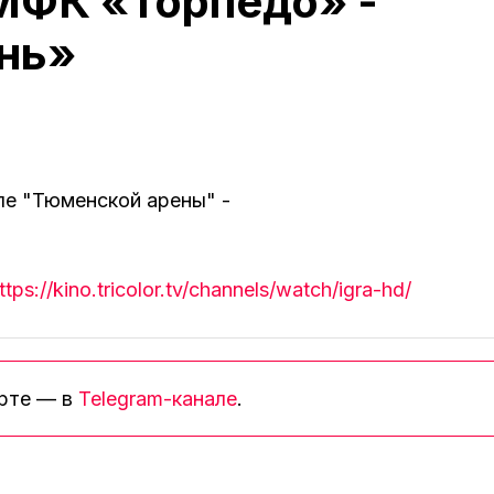
МФК «Торпедо» -
нь»
ле "Тюменской арены" -
ttps://kino.tricolor.tv/channels/watch/igra-hd/
орте — в
Telegram-канале
.