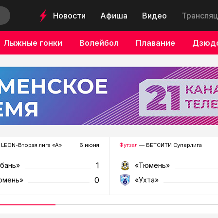
Новости
Афиша
Видео
Трансляц
Лыжные гонки
Волейбол
Плавание
Дзюд
LEON-Вторая лига «А»
6 июня
Футзал
— БЕТСИТИ Суперлига
1
убань»
«Тюмень»
0
юмень»
«Ухта»