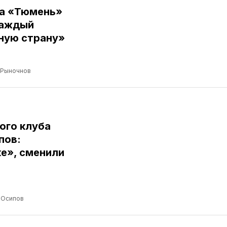
ба «Тюмень»
Каждый
ную страну»
 Рыночнов
ого клуба
пов:
е», сменили
 Осипов