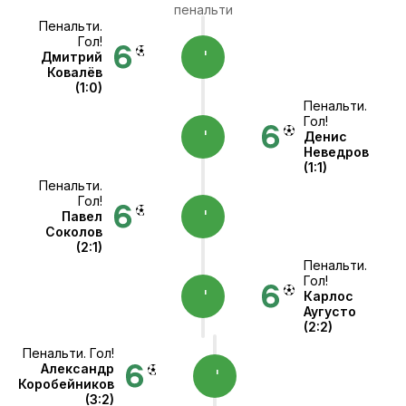
пенальти
Пенальти.
Гол!
'
Дмитрий
Ковалёв
(1:0)
Пенальти.
Гол!
'
Денис
Неведров
(1:1)
Пенальти.
Гол!
'
Павел
Соколов
(2:1)
Пенальти.
Гол!
'
Карлос
Аугусто
(2:2)
Пенальти. Гол!
Александр
'
Коробейников
(3:2)