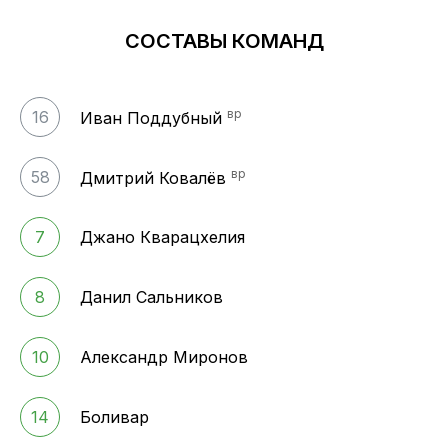
СОСТАВЫ КОМАНД
вр
16
Иван Поддубный
вр
58
Дмитрий Ковалёв
7
Джано Кварацхелия
8
Данил Сальников
10
Александр Миронов
14
Боливар