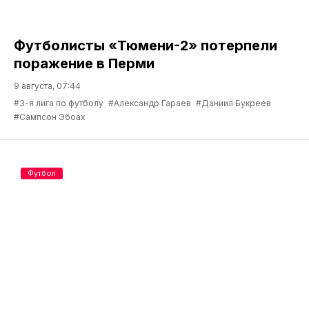
Футболисты «Тюмени-2» потерпели
поражение в Перми
9 августа, 07:44
#3-я лига по футболу
#Александр Гараев
#Даниил Букреев
#Сампсон Эбоах
Футбол