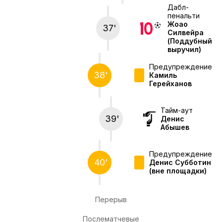
Дабл-
пенальти
Жоао
37'
Силвейра
(Поддубный
выручил)
Предупреждение
38'
Камиль
Герейханов
Тайм-аут
39'
Денис
Абышев
Предупреждение
40'
Денис Субботин
(вне площадки)
Перерыв
Послематчевые