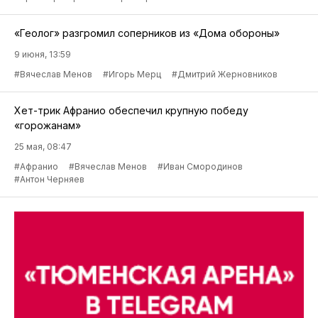
«Геолог» разгромил соперников из «Дома обороны»
9 июня, 13:59
#Вячеслав Менов
#Игорь Мерц
#Дмитрий Жерновников
Хет-трик Афранио обеспечил крупную победу
«горожанам»
25 мая, 08:47
#Афранио
#Вячеслав Менов
#Иван Смородинов
#Антон Черняев