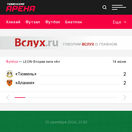
Хоккей
Футзал
Футбол
Биатлон
Еще
Лыжные гонки
Волейбол
Плавание
Дзюдо
Скалолазание
Велоспорт
Бокс
Футбол
— LEON-Вторая лига «А»
14 июня
2
«Тюмень»
2
«Алания»
13 сентября 2024, 21:30