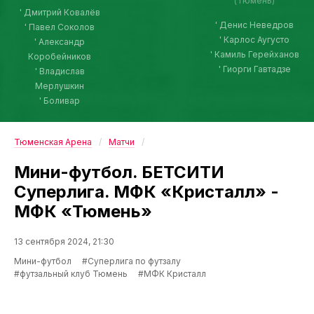
(Тюмень)
' Дмитрий Ковалёв
' Денис Неведров
' Павел Соколов
' Карлос Аугусто
' Александр
' Камиль Герейханов
Коробейников
' Гиорги Гавтадзе
' Владислав
Мерлушкин
' Боливар
Тюменская Арена
Матчи
Мини-футбол. БЕТСИТИ
Суперлига. МФК «Кристалл» -
МФК «Тюмень»
13 сентября 2024, 21:30
Мини-футбол
#Суперлига по футзалу
#футзальный клуб Тюмень
#МФК Кристалл