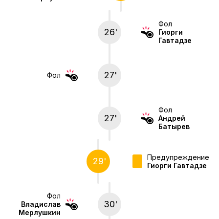
Фол
26'
Гиорги
Гавтадзе
27'
Фол
Фол
27'
Андрей
Батырев
Предупреждение
29'
Гиорги Гавтадзе
Фол
30'
Владислав
Мерлушкин