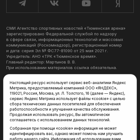
СМИ Агентство спортивных новостей «Тюменская арена»
зарегистрировано Федеральной службой по надзору
в сфере связи, информационных технологий и массовых
коммуникаций (Роскомнадзор), регистрационный номер
и дата: серия Эл № ФС77-81090 от 25 мая 2021 г.
Учредитель: АНО «ТРК «Тюменское время».
Главный редактор: Мартынов В. В.
При использовании материалов ссылка обязательна.
Политика конфиденциальности
Настоящий ресурс использует сервис веб-аналитики Яндекс
Метрика, предоставляемый компанией ООО «ЯНДЕКС»,
Редакция:
119021, Россия, Москва, ул. Л. Толстого, 16 (далее — Яндекс),
сервис Яндекс Метрика использует файлы «cookie» с целью
625035, Тюмень, пр. Геологоразведчиков, 28А
сбора технических данных посетителей для обеспечения
(3452) 68-22-28
работоспособности и улучшения качества обслуживания.
tum-arena@mail.ru
Продолжая использовать ресурс, Вы автоматически
соглашаетесь с использованием данных технологий.
Отдел продаж:
Собранная при помощи «cookie» информация не может
(3452) 68-89-78
идентифицировать вас, однако может помочь нам улучшить
kotovaev@sibinformburo.ru
работу нашего сайта. Информация об использовании вами