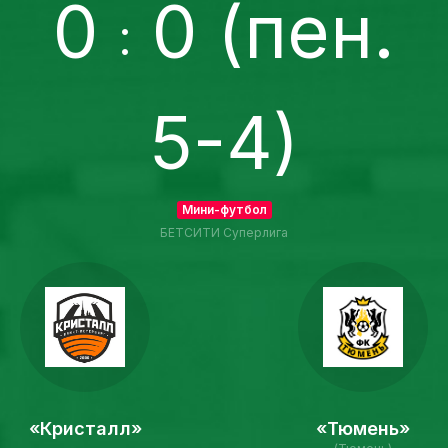
0
0 (пен.
:
5-4)
Мини-футбол
БЕТСИТИ Суперлига
«Кристалл»
«Тюмень»