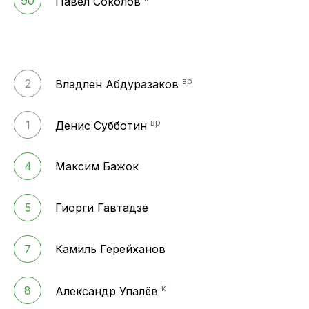
90
Павел Соколов
вр
2
Владлен Абдуразаков
вр
1
Денис Субботин
4
Максим Бажок
5
Гиорги Гавтадзе
7
Камиль Герейханов
к
8
Александр Упалёв