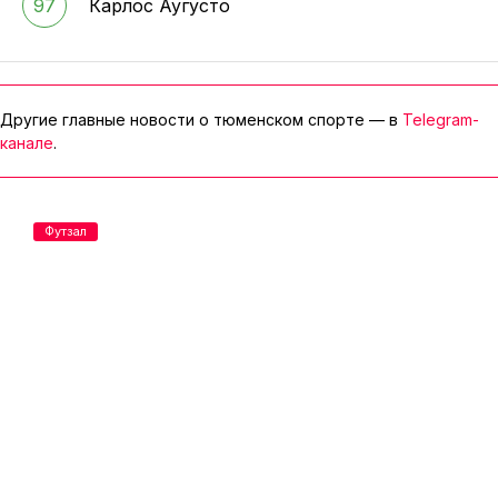
97
Карлос Аугусто
Другие главные новости о тюменском спорте — в
Telegram-
канале
.
Футзал