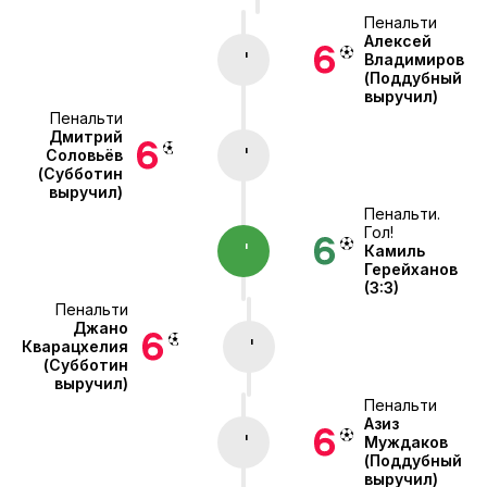
Пенальти
Алексей
'
Владимиров
(Поддубный
выручил)
Пенальти
Дмитрий
'
Соловьёв
(Субботин
выручил)
Пенальти.
Гол!
'
Камиль
Герейханов
(3:3)
Пенальти
Джано
'
Кварацхелия
(Субботин
выручил)
Пенальти
Азиз
'
Муждаков
(Поддубный
выручил)