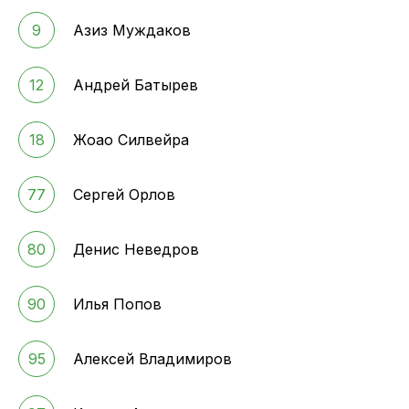
9
Азиз Муждаков
12
Андрей Батырев
18
Жоао Силвейра
77
Сергей Орлов
80
Денис Неведров
90
Илья Попов
95
Алексей Владимиров