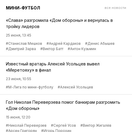
МИНИ-ФУТБОЛ
все новости
«Слава» разгромила «Дом обороны» и вернулась в
тройку лидеров
25 июня, 13:45
#Станислав Мешков
#Андрей Кардаков
#Денис Абышев
#Дмитрий Зарва
#Виктор Батт
#Антон Кузьмин
Известный вратарь Алексей Усольцев вывел
«Меретояху» в финал
23 июня, 10:55
#М-Лига по мини-футболу
#Алексей Усольцев
Гол Николая Переверзева помог банкирам разгромить
«Дом обороны»
15 июня, 12:20
#Николай Переверзев
#Сергей Усов
#Виктор Жигалёв
#Арсен Григорян
#Игорь Порохин