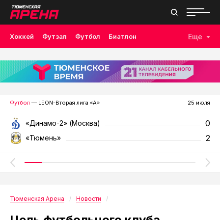
Хоккей
Футзал
Футбол
Биатлон
Еще
Лыжные гонки
Волейбол
Плавание
Дзюдо
Скалолазание
Велоспорт
Бокс
Футбол
— LEON-Вторая лига «А»
25 июля
0
«Динамо-2» (Москва)
2
«Тюмень»
Тюменская Арена
Новости
Цель футбольного клуба