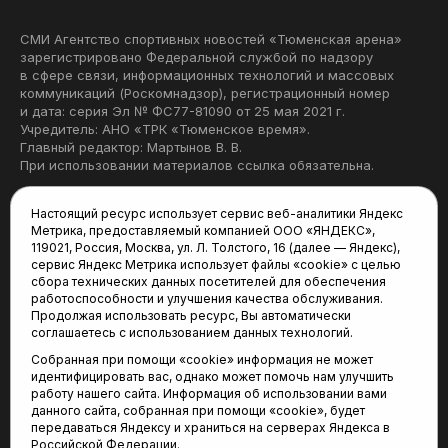
СМИ Агентство спортивных новостей «Тюменская арена»
зарегистрировано Федеральной службой по надзору
в сфере связи, информационных технологий и массовых
коммуникаций (Роскомнадзор), регистрационный номер
и дата: серия Эл № ФС77-81090 от 25 мая 2021 г.
Учредитель: АНО «ТРК «Тюменское время».
Главный редактор: Мартынов В. В.
При использовании материалов ссылка обязательна.
Политика конфиденциальности
Настоящий ресурс использует сервис веб-аналитики Яндекс
Метрика, предоставляемый компанией ООО «ЯНДЕКС»,
Редакция:
119021, Россия, Москва, ул. Л. Толстого, 16 (далее — Яндекс),
сервис Яндекс Метрика использует файлы «cookie» с целью
625035, Тюмень, пр. Геологоразведчиков, 28А
сбора технических данных посетителей для обеспечения
(3452) 68-22-28
работоспособности и улучшения качества обслуживания.
tum-arena@mail.ru
Продолжая использовать ресурс, Вы автоматически
соглашаетесь с использованием данных технологий.
Отдел продаж:
Собранная при помощи «cookie» информация не может
(3452) 68-89-78
идентифицировать вас, однако может помочь нам улучшить
kotovaev@sibinformburo.ru
работу нашего сайта. Информация об использовании вами
данного сайта, собранная при помощи «cookie», будет
передаваться Яндексу и храниться на серверах Яндекса в
Российской Федерации.