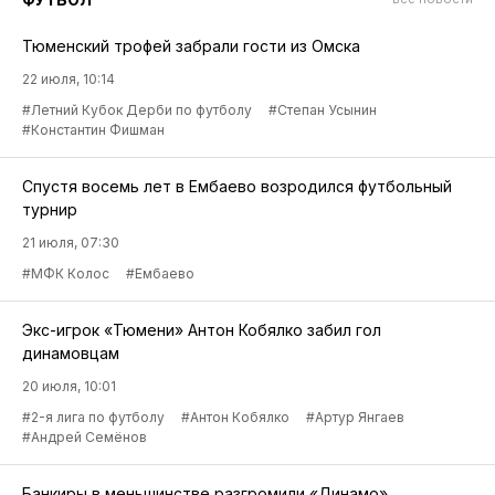
Тюменский трофей забрали гости из Омска
22 июля, 10:14
#Летний Кубок Дерби по футболу
#Степан Усынин
#Константин Фишман
Спустя восемь лет в Ембаево возродился футбольный
турнир
21 июля, 07:30
#МФК Колос
#Ембаево
Экс-игрок «Тюмени» Антон Кобялко забил гол
динамовцам
20 июля, 10:01
#2-я лига по футболу
#Антон Кобялко
#Артур Янгаев
#Андрей Семёнов
Банкиры в меньшинстве разгромили «Динамо»