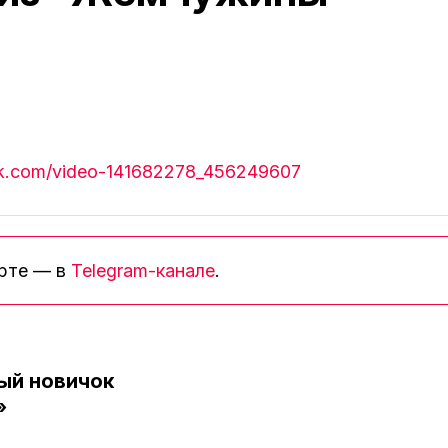
/vk.com/video-141682278_456249607
орте — в
Telegram-канале
.
ый новичок
»