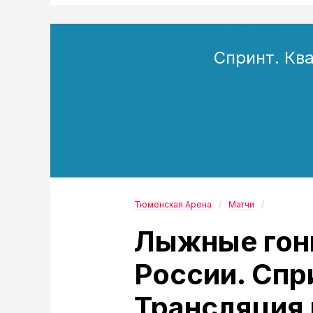
Спринт. Кв
Тюменская Арена
Матчи
Лыжные гон
России. Спр
Трансляция