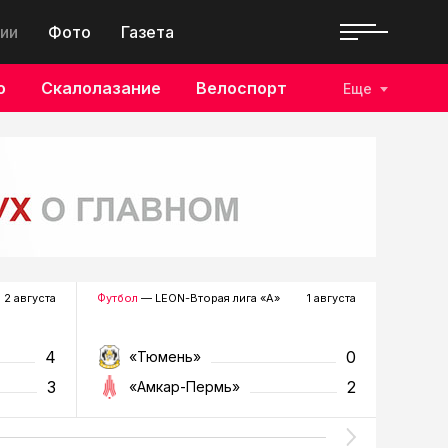
ии
Фото
Газета
о
Скалолазание
Велоспорт
Еще
2 августа
Футбол
— LEON-Вторая лига «А»
1 августа
Хоккей
—
4
0
«Тюмень»
«Р
3
2
«Амкар-Пермь»
«Г