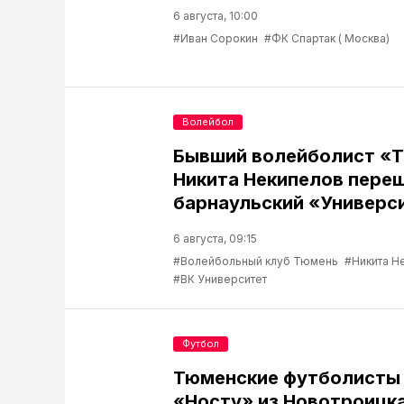
6 августа, 10:00
#Иван Сорокин
#ФК Спартак ( Москва)
Волейбол
Бывший волейболист «
Никита Некипелов переш
барнаульский «Универс
6 августа, 09:15
#Волейбольный клуб Тюмень
#Никита Н
#ВК Университет
Футбол
Тюменские футболисты
«Носту» из Новотроицк