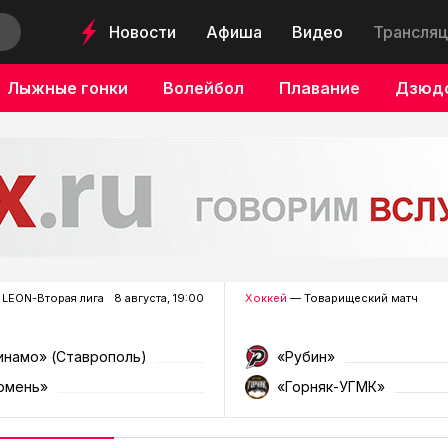
Новости
Афиша
Видео
Трансляц
Лыжные гонки
Волейбол
Плавание
Дзюд
LEON-Вторая лига
8 августа, 19:00
Хоккей
— Товарищеский матч
инамо» (Ставрополь)
«Рубин»
юмень»
«Горняк-УГМК»