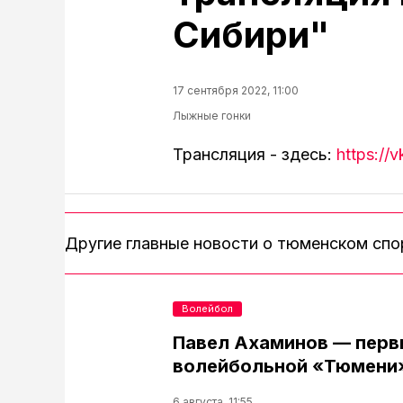
Сибири"
17 сентября 2022, 11:00
Лыжные гонки
Трансляция - здесь:
https:/
Другие главные новости о тюменском сп
Волейбол
Павел Ахаминов — перв
волейбольной «Тюмени
6 августа, 11:55