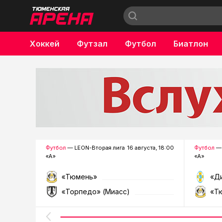
Хоккей
Футзал
Футбол
Биатлон
Бокс
Футбол
— LEON-Вторая лига
16 августа, 18:00
Футбол
— 
«А»
«А»
«Тюмень»
«Д
«Торпедо» (Миасс)
«Т