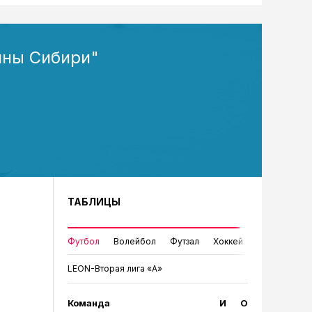
ины Сибири"
ТАБЛИЦЫ
Футбол
Волейбол
Футзал
Хоккей
LEON-Вторая лига «А»
Команда
И
О