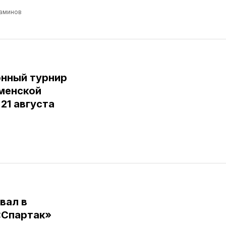
аминов
нный турнир
юменской
 21 августа
вал в
«Спартак»