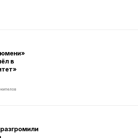
Тюмени»
ёл в
итет»
екипелов
 разгромили
а