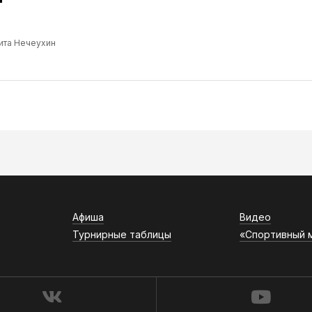
ита Нечеухин
Афиша
Видео
Турнирные таблицы
«Спортивный 