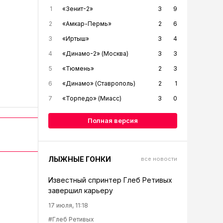
1
«Зенит-2»
3
9
2
«Амкар-Пермь»
2
6
3
«Иртыш»
3
4
4
«Динамо-2» (Москва)
3
3
5
«Тюмень»
2
3
6
«Динамо» (Ставрополь)
2
1
7
«Торпедо» (Миасс)
3
0
Полная версия
ЛЫЖНЫЕ ГОНКИ
все новости
Известный спринтер Глеб Ретивых
завершил карьеру
17 июля, 11:18
#Глеб Ретивых