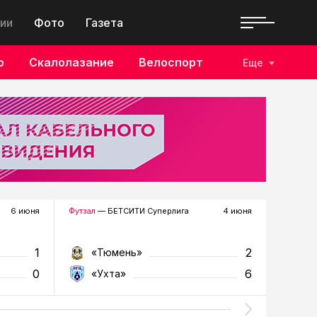
ии
Фото
Газета
о
Скалолазание
Велоспорт
Еще
6 июня
Футзал
— БЕТСИТИ Суперлига
4 июня
Футзал
—
1
2
«Тюмень»
«Т
0
6
«Ухта»
«У