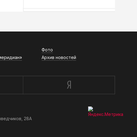
АСН «ТЮМЕНСКАЯ АРЕНА»
Фото
меридиан»
Архив новостей
зведчиков, 28А