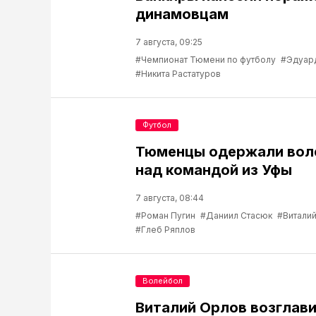
динамовцам
7 августа, 09:25
#Чемпионат Тюмени по футболу
#Эдуар
#Никита Растатуров
Футбол
Тюменцы одержали вол
над командой из Уфы
7 августа, 08:44
#Роман Пугин
#Даниил Стасюк
#Виталий
#Глеб Ряплов
Волейбол
Виталий Орлов возглав