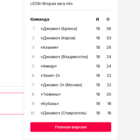
LEON-Вторая лига «А»
Команда
И
О
1
«Динамо» (Брянск)
18
36
2
«Динамо» (Киров)
18
33
3
«Алания»
18
26
4
«Динамо» (Владивосток)
18
24
5
«Амкар»
18
24
6
«Зенит-2»
18
22
7
«Динамо-2» (Москва)
18
22
8
«Тюмень»
18
20
9
«Кубань»
18
18
10
«Динамо» (Ставрополь)
18
18
Полная версия