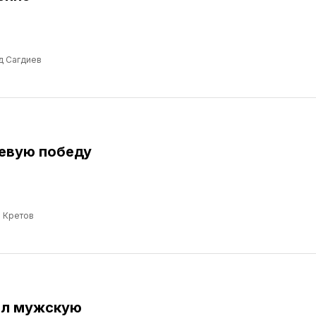
д Сагдиев
евую победу
 Кретов
ил мужскую