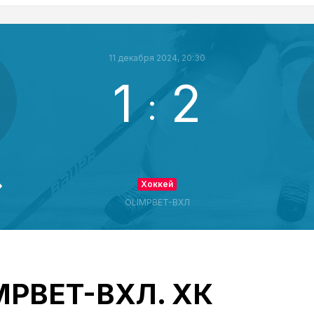
11 декабря 2024, 20:30
1
2
:
»
Хоккей
OLIMPBET-ВХЛ
IMPBET-ВХЛ. ХК