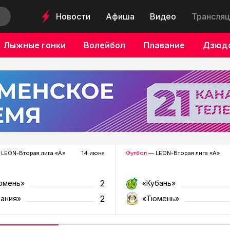
Новости
Афиша
Видео
Трансляц
Лыжные гонки
Волейбол
Плавание
Дзюд
LEON-Вторая лига «А»
14 июня
Футбол
— LEON-Вторая лига «А»
2
юмень»
«Кубань»
2
лания»
«Тюмень»