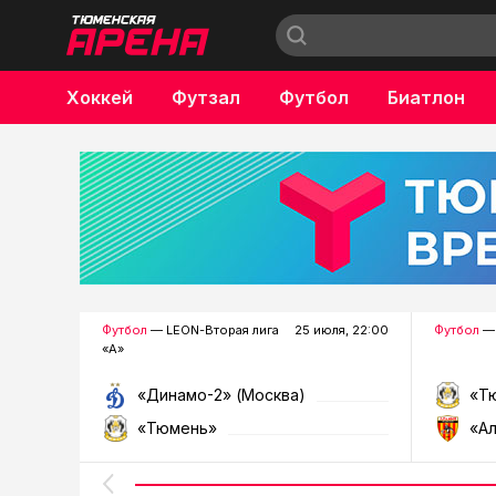
Хоккей
Футзал
Футбол
Биатлон
Бокс
Футбол
— LEON-Вторая лига
25 июля, 22:00
Футбол
— 
«А»
«Динамо-2» (Москва)
«Т
«Тюмень»
«А