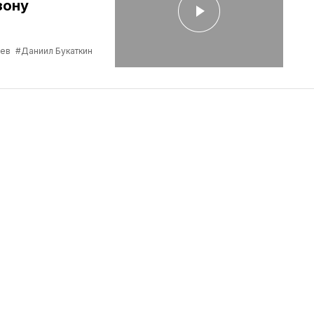
зону
ев
#Даниил Букаткин