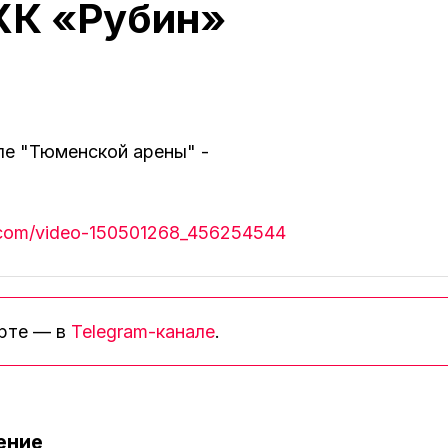
ХК «Рубин»
ле "Тюменской арены" -
k.com/video-150501268_456254544
орте — в
Telegram-канале
.
ение