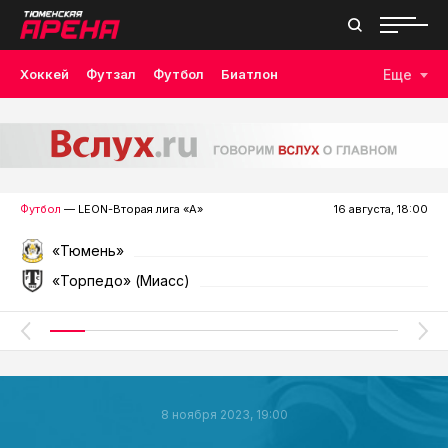
Хоккей
Футзал
Футбол
Биатлон
Еще
Лыжные гонки
Волейбол
Плавание
Дзюдо
Скалолазание
Велоспорт
Бокс
Футбол
— LEON-Вторая лига «А»
16 августа, 18:00
«Тюмень»
«Торпедо» (Миасс)
8 ноября 2023, 19:00