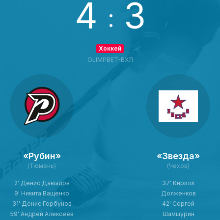
4
3
:
Хоккей
OLIMPBET-ВХЛ
«Рубин»
«Звезда»
(Тюмень)
(Чехов)
2' Денис Давыдов
37' Кирилл
9' Никита Ващенко
Долженков
31' Денис Горбунов
42' Сергей
59' Андрей Алексеев
Шамшурин