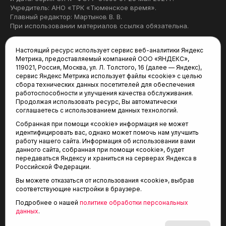
Учредитель: АНО «ТРК «Тюменское время».
Главный редактор: Мартынов В. В.
При использовании материалов ссылка обязательна.
Политика конфиденциальности
Настоящий ресурс использует сервис веб-аналитики Яндекс
Метрика, предоставляемый компанией ООО «ЯНДЕКС»,
Редакция:
119021, Россия, Москва, ул. Л. Толстого, 16 (далее — Яндекс),
сервис Яндекс Метрика использует файлы «cookie» с целью
625035, Тюмень, пр. Геологоразведчиков, 28А
сбора технических данных посетителей для обеспечения
(3452) 68-22-28
работоспособности и улучшения качества обслуживания.
tum-arena@mail.ru
Продолжая использовать ресурс, Вы автоматически
соглашаетесь с использованием данных технологий.
Отдел продаж:
Собранная при помощи «cookie» информация не может
(3452) 68-89-78
идентифицировать вас, однако может помочь нам улучшить
kotovaev@sibinformburo.ru
работу нашего сайта. Информация об использовании вами
данного сайта, собранная при помощи «cookie», будет
передаваться Яндексу и храниться на серверах Яндекса в
Российской Федерации.
Вы можете отказаться от использования «cookie», выбрав
соответствующие настройки в браузере.
Подробнее о нашей
политике обработки персональных
© 2001-2026 Агентство спортивных новостей
данных
.
6+
«Тюменская арена»