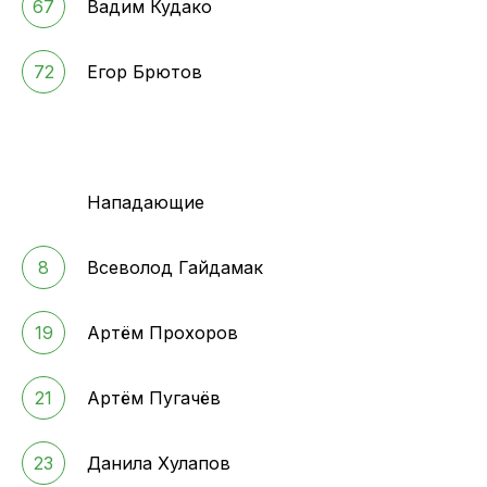
67
Вадим Кудако
72
Егор Брютов
Нападающие
8
Всеволод Гайдамак
19
Артём Прохоров
21
Артём Пугачёв
23
Данила Хулапов