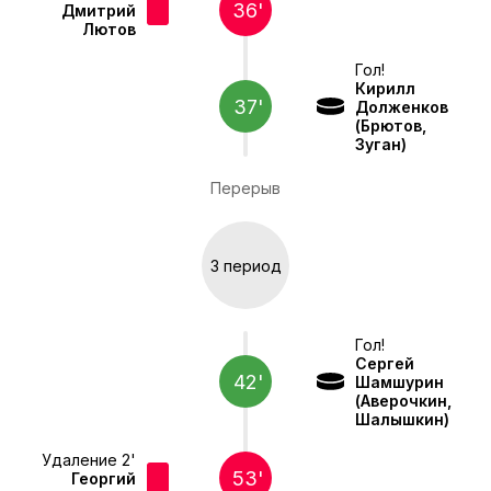
36'
Дмитрий
Лютов
Гол!
Кирилл
37'
Долженков
(Брютов,
Зуган)
Перерыв
3 период
Гол!
Сергей
42'
Шамшурин
(Аверочкин,
Шалышкин)
Удаление 2'
53'
Георгий