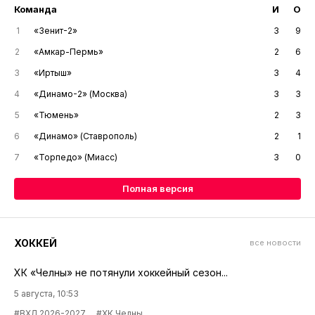
Команда
И
О
1
«Зенит-2»
3
9
2
«Амкар-Пермь»
2
6
3
«Иртыш»
3
4
4
«Динамо-2» (Москва)
3
3
5
«Тюмень»
2
3
6
«Динамо» (Ставрополь)
2
1
7
«Торпедо» (Миасс)
3
0
Полная версия
ХОККЕЙ
все новости
ХК «Челны» не потянули хоккейный сезон...
5 августа, 10:53
#ВХЛ 2026-2027
#ХК Челны