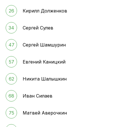
26
Кирилл Долженков
34
Сергей Сулев
47
Сергей Шамшурин
57
Евгений Каницкий
62
Никита Шалышкин
68
Иван Силаев
75
Матвей Аверочкин