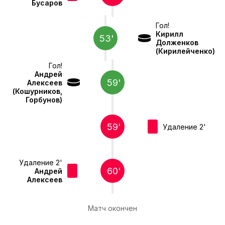
Бусаров
Гол!
Кирилл
53'
Долженков
(Кирилейченко)
Гол!
Андрей
59'
Алексеев
(Кошурников,
Горбунов)
59'
Удаление 2'
Удаление 2'
60'
Андрей
Алексеев
Матч окончен