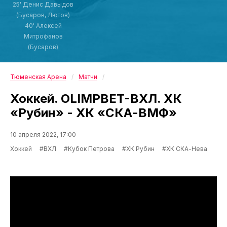
25' Денис Давыдов
(Бусаров, Лютов)
40' Алексей
Митрофанов
(Бусаров)
Тюменская Арена
Матчи
Хоккей. OLIMPBET-ВХЛ. ХК
«Рубин» - ХК «СКА-ВМФ»
10 апреля 2022, 17:00
Хоккей
#ВХЛ
#Кубок Петрова
#ХК Рубин
#ХК СКА-Нева