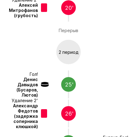
Алексей
20'
Митрофанов
(грубость)
Перерыв
2 период
Гол!
Денис
25'
Давыдов
(Бусаров,
Лютов)
Удаление 2'
Александр
Федотов
26'
(задержка
соперника
клюшкой)