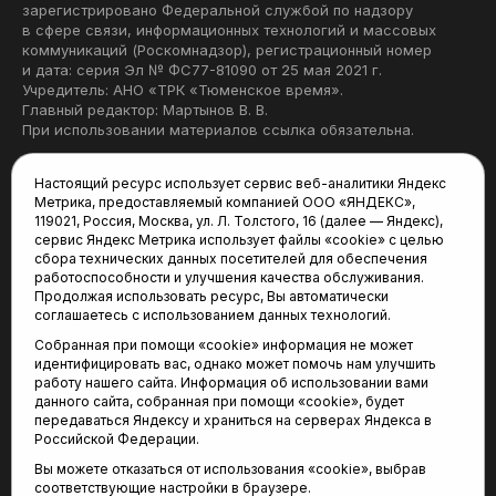
зарегистрировано Федеральной службой по надзору
в сфере связи, информационных технологий и массовых
коммуникаций (Роскомнадзор), регистрационный номер
и дата: серия Эл № ФС77-81090 от 25 мая 2021 г.
Учредитель: АНО «ТРК «Тюменское время».
Главный редактор: Мартынов В. В.
При использовании материалов ссылка обязательна.
Политика конфиденциальности
Настоящий ресурс использует сервис веб-аналитики Яндекс
Метрика, предоставляемый компанией ООО «ЯНДЕКС»,
Редакция:
119021, Россия, Москва, ул. Л. Толстого, 16 (далее — Яндекс),
сервис Яндекс Метрика использует файлы «cookie» с целью
625035, Тюмень, пр. Геологоразведчиков, 28А
сбора технических данных посетителей для обеспечения
(3452) 68-22-28
работоспособности и улучшения качества обслуживания.
tum-arena@mail.ru
Продолжая использовать ресурс, Вы автоматически
соглашаетесь с использованием данных технологий.
Отдел продаж:
Собранная при помощи «cookie» информация не может
(3452) 68-89-78
идентифицировать вас, однако может помочь нам улучшить
kotovaev@sibinformburo.ru
работу нашего сайта. Информация об использовании вами
данного сайта, собранная при помощи «cookie», будет
передаваться Яндексу и храниться на серверах Яндекса в
Российской Федерации.
Вы можете отказаться от использования «cookie», выбрав
соответствующие настройки в браузере.