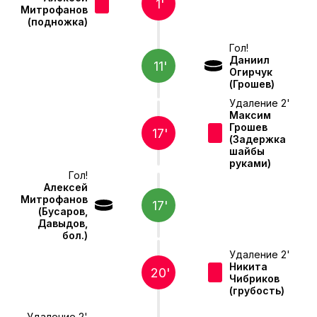
1'
Митрофанов
(подножка)
Гол!
Даниил
11'
Огирчук
(Грошев)
Удаление 2'
Максим
Грошев
17'
(Задержка
шайбы
руками)
Гол!
Алексей
Митрофанов
17'
(Бусаров,
Давыдов,
бол.)
Удаление 2'
Никита
20'
Чибриков
(грубость)
Удаление 2'