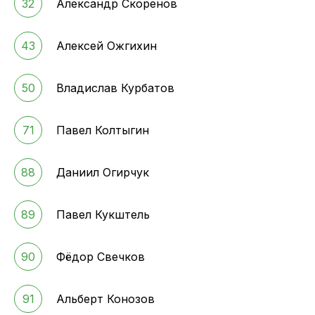
32
Александр Скоренов
43
Алексей Ожгихин
50
Владислав Курбатов
71
Павел Колтыгин
88
Даниил Огирчук
89
Павел Кукштель
90
Фёдор Свечков
91
Альберт Конозов