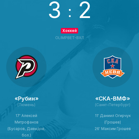
3
2
:
Хоккей
OLIMPBET-ВХЛ
«Рубин»
«СКА-ВМФ»
(Тюмень)
(Санкт-Петербург)
17' Алексей
11' Даниил Огирчук
Митрофанов
(Грошев)
(Бусаров, Давыдов,
26' Максим Грошев
бол.)