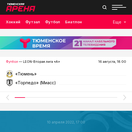
Хоккей
Футзал
Футбол
Биатлон
Еще
Лыжные гонки
Волейбол
Плавание
Дзюдо
Скалолазание
Велоспорт
Бокс
Футбол
— LEON-Вторая лига «А»
16 августа, 18:00
«Тюмень»
«Торпедо» (Миасс)
10 апреля 2022, 17:00