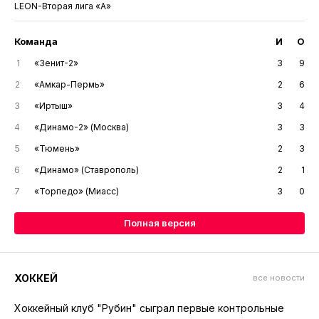
LEON-Вторая лига «А»
Команда
И
О
1
«Зенит-2»
3
9
2
«Амкар-Пермь»
2
6
3
«Иртыш»
3
4
4
«Динамо-2» (Москва)
3
3
5
«Тюмень»
2
3
6
«Динамо» (Ставрополь)
2
1
7
«Торпедо» (Миасс)
3
0
Полная версия
ХОККЕЙ
все новости
Хоккейный клуб "Рубин" сыграл первые контрольные