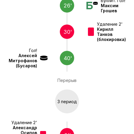
Буллит. Гол!
26'
Максим
Грошев
Удаление 2'
Кирилл
30'
Танков
(блокировка)
Гол!
Алексей
40'
Митрофанов
(Бусаров)
Перерыв
3 период
Удаление 2'
Александр
Осипов