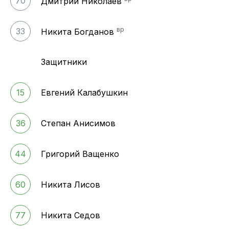
70
Дмитрий Николаев
вр
33
Никита Богданов
Защитники
15
Евгений Калабушкин
36
Степан Анисимов
44
Григорий Ващенко
60
Никита Лисов
77
Никита Седов