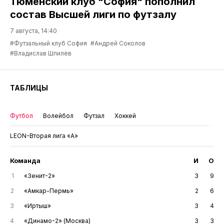
Тюменский клуб "София" пополнил
состав Высшей лиги по футзалу
7 августа, 14:40
#Футзальный клуб София
#Андрей Соколов
#Владислав Шпилёв
ТАБЛИЦЫ
Футбол
Волейбол
Футзал
Хоккей
LEON-Вторая лига «А»
Команда
И
О
1
«Зенит-2»
3
9
2
«Амкар-Пермь»
2
6
3
«Иртыш»
3
4
4
«Динамо-2» (Москва)
3
3