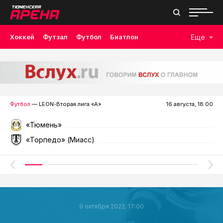
Хоккей
Футзал
Футбол
Биатлон
Еще
Лыжные гонки
Волейбол
Плавание
Дзюдо
Скалолазание
Велоспорт
Бокс
Футбол
— LEON-Вторая лига «А»
16 августа, 18:00
«Тюмень»
«Торпедо» (Миасс)
9 октября 2022, 17:00