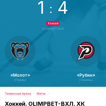
1
4
:
Хоккей
OLIMPBET-ВХЛ
«Молот»
«Рубин»
(Пермь)
(Тюмень)
Тюменская Арена
Матчи
Хоккей. OLIMPBET-ВХЛ. ХК