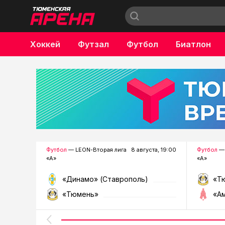
Хоккей
Футзал
Футбол
Биатлон
Бокс
Футбол
— LEON-Вторая лига
8 августа, 19:00
Футбол
— 
«А»
«А»
«Динамо» (Ставрополь)
«Т
«Тюмень»
«А