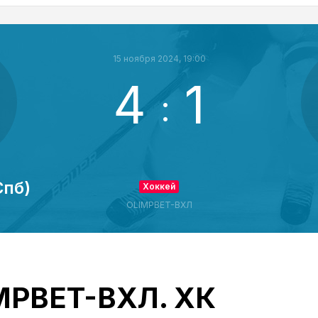
15 ноября 2024, 19:00
4
1
:
Спб)
Хоккей
)
OLIMPBET-ВХЛ
IMPBET-ВХЛ. ХК