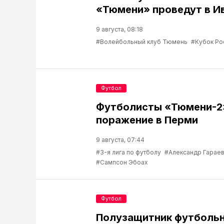
«Тюмени» проведут в И
9 августа, 08:18
#Волейбольный клуб Тюмень
#Кубок Ро
Футбол
Футболисты «Тюмени-2
поражение в Перми
9 августа, 07:44
#3-я лига по футболу
#Александр Гарае
#Сампсон Эбоах
Футбол
Полузащитник футбольн