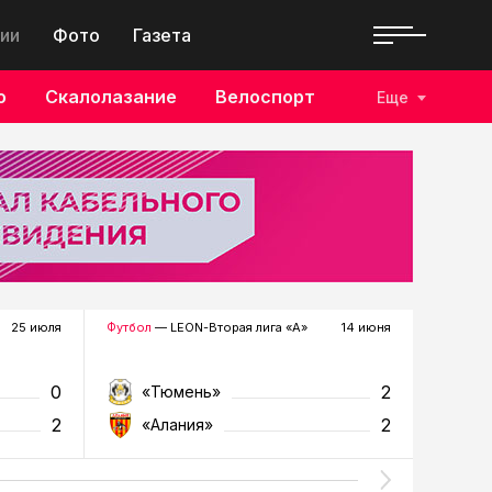
ии
Фото
Газета
о
Скалолазание
Велоспорт
Еще
25 июля
Футбол
— LEON-Вторая лига «А»
14 июня
Футбол
—
0
2
«Тюмень»
«К
2
2
«Алания»
«Т