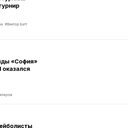
турнир
на
#Виктор Батт
нды «София»
Я оказался
кперов
лейболисты