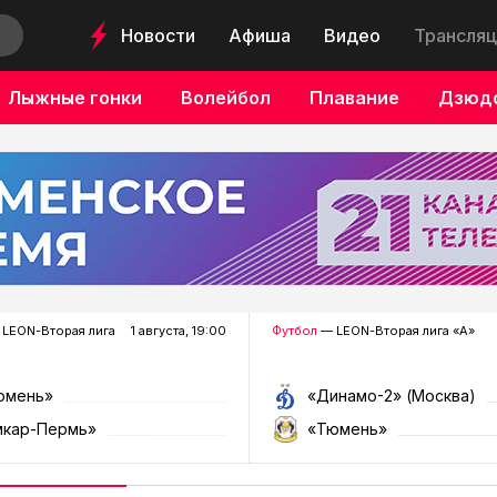
Новости
Афиша
Видео
Трансляц
Лыжные гонки
Волейбол
Плавание
Дзюд
LEON-Вторая лига
1 августа, 19:00
Футбол
— LEON-Вторая лига «А»
юмень»
«Динамо-2» (Москва)
мкар-Пермь»
«Тюмень»