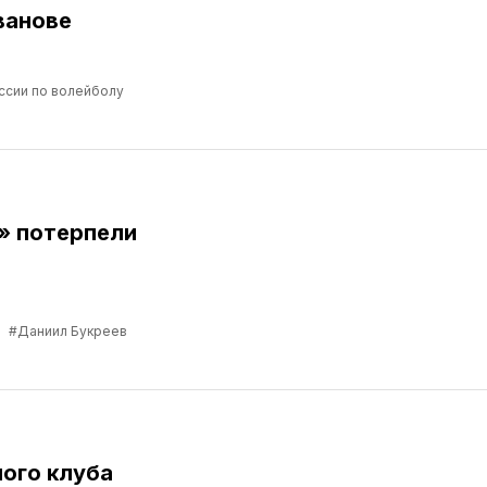
ванове
ссии по волейболу
» потерпели
в
#Даниил Букреев
ого клуба