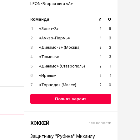
LEON-Вторая лига «А»
Команда
И
О
1
«Зенит-2»
2
6
2
«Амкар-Пермь»
1
3
3
«Динамо-2» (Москва)
2
3
4
«Тюмень»
1
3
5
«Динамо» (Ставрополь)
2
1
6
«Иртыш»
2
1
7
«Торпедо» (Миасс)
2
0
Полная версия
ХОККЕЙ
все новости
Защитнику "Рубина" Михаилу