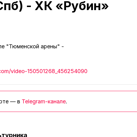
пб) - ХК «Рубин»
ле "Тюменской арены" -
k.com/video-150501268_456254090
орте — в
Telegram-канале
.
ьтурника