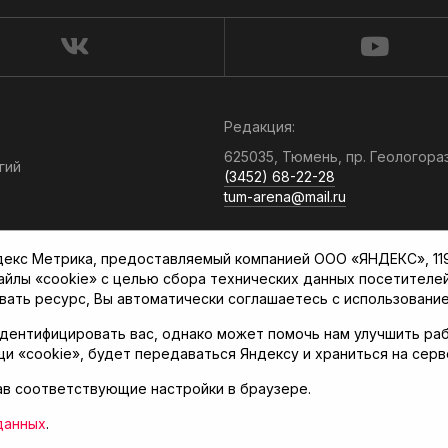
Редакция:
625035, Тюмень, пр. Геологора
гий
(3452) 68-22-28
tum-arena@mail.ru
Отдел продаж:
кс Метрика, предоставляемый компанией ООО «ЯНДЕКС», 119021
(3452) 68-89-78
файлы «cookie» с целью сбора технических данных посетителе
kotovaev@sibinformburo.ru
вать ресурс, Вы автоматически соглашаетесь с использование
дентифицировать вас, однако может помочь нам улучшить раб
щи «cookie», будет передаваться Яндексу и храниться на сер
ав соответствующие настройки в браузере.
нская арена»
данных
.