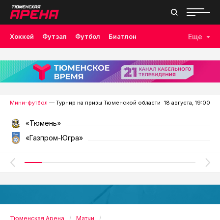
Хоккей
Футзал
Футбол
Биатлон
Еще
Лыжные гонки
Волейбол
Плавание
Дзюдо
Скалолазание
Велоспорт
Бокс
Мини-футбол
— Турнир на призы Тюменской области
18 августа, 19:00
«Тюмень»
«Газпром-Югра»
Тюменская Арена
Матчи