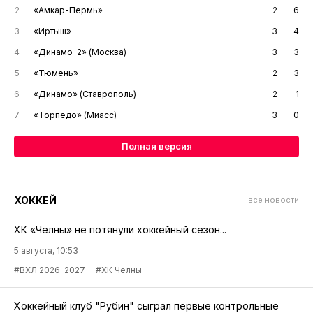
2
«Амкар-Пермь»
2
6
3
«Иртыш»
3
4
4
«Динамо-2» (Москва)
3
3
5
«Тюмень»
2
3
6
«Динамо» (Ставрополь)
2
1
7
«Торпедо» (Миасс)
3
0
Полная версия
ХОККЕЙ
все новости
ХК «Челны» не потянули хоккейный сезон...
5 августа, 10:53
#ВХЛ 2026-2027
#ХК Челны
Хоккейный клуб "Рубин" сыграл первые контрольные