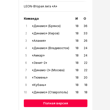
LEON-Вторая лига «А»
Команда
И
О
1
«Динамо» (Брянск)
18
36
2
«Динамо» (Киров)
18
33
3
«Алания»
18
26
4
«Динамо» (Владивосток)
18
24
5
«Амкар»
18
24
6
«Зенит-2»
18
22
7
«Динамо-2» (Москва)
18
22
8
«Тюмень»
18
20
9
«Кубань»
18
18
10
«Динамо» (Ставрополь)
18
18
Полная версия