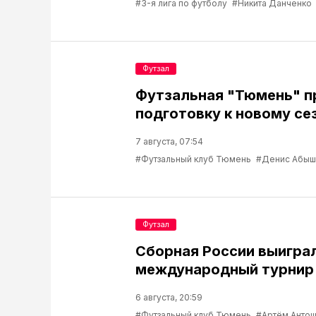
#3-я лига по футболу
#Никита Данченко
Футзал
Футзальная "Тюмень" 
подготовку к новому се
7 августа, 07:54
#Футзальный клуб Тюмень
#Денис Абыш
Футзал
Сборная России выигра
международный турнир 
6 августа, 20:59
#Футзальный клуб Тюмень
#Артём Антош