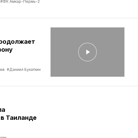
#ФК Амкар-Пермь-2
продолжает
зону
ев
#Даниил Букаткин
ла
в Таиланде
кин