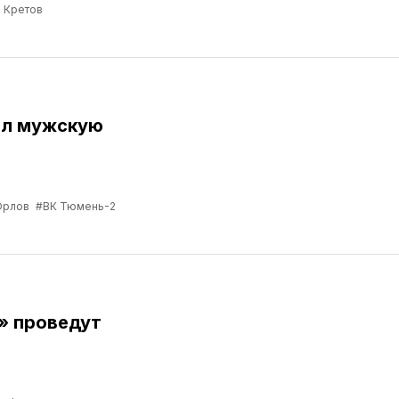
 Кретов
ил мужскую
Орлов
#ВК Тюмень-2
» проведут