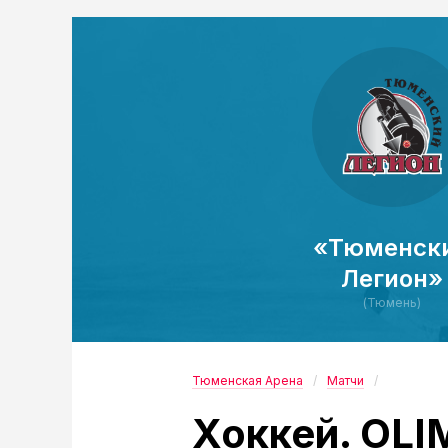
«Тюменск
Легион»
(Тюмень)
Тюменская Арена
Матчи
Хоккей. OL