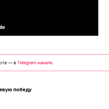
орте — в
Telegram-канале
.
евую победу