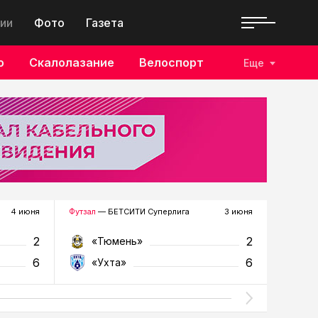
ии
Фото
Газета
о
Скалолазание
Велоспорт
Еще
4 июня
Футзал
— БЕТСИТИ Суперлига
3 июня
Футзал
—
2
2
«Тюмень»
«У
6
6
«Ухта»
«Т