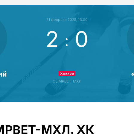
21 февраля 2025, 13:00
2
0
:
ий
Хоккей
OLIMPBET-МХЛ
IMPBET-МХЛ. ХК