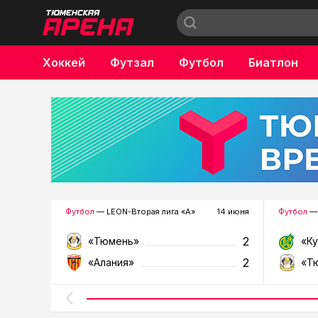
Хоккей
Футзал
Футбол
Биатлон
Бокс
Футбол
— LEON-Вторая лига «А»
14 июня
Футбол
— 
2
«Тюмень»
«К
2
«Алания»
«Т