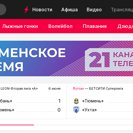
Новости
Афиша
Видео
Трансляц
Лыжные гонки
Волейбол
Плавание
Дзюд
LEON-Вторая лига «А»
6 июня
Футзал
— БЕТСИТИ Суперлига
1
убань»
«Тюмень»
0
юмень»
«Ухта»