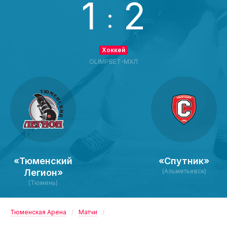
1
2
:
Хоккей
OLIMPBET-МХЛ
«Тюменский
«Спутник»
Легион»
(Альметьевск)
(Тюмень)
Тюменская Арена
Матчи