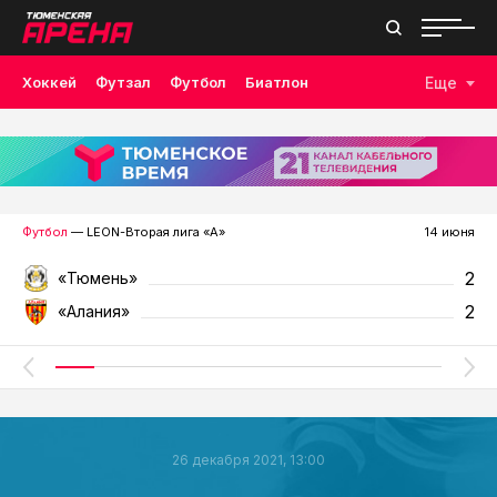
Хоккей
Футзал
Футбол
Биатлон
Еще
Лыжные гонки
Волейбол
Плавание
Дзюдо
Скалолазание
Велоспорт
Бокс
Футбол
— LEON-Вторая лига «А»
14 июня
2
«Тюмень»
2
«Алания»
26 декабря 2021, 13:00