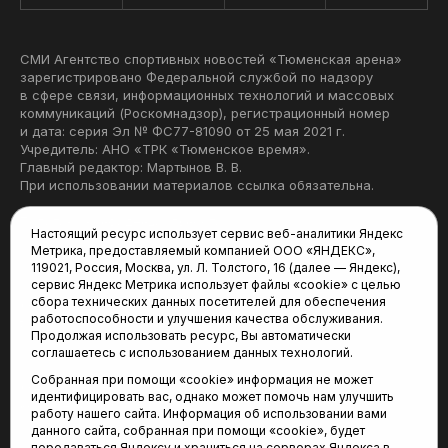
СМИ Агентство спортивных новостей «Тюменская арена»
зарегистрировано Федеральной службой по надзору
в сфере связи, информационных технологий и массовых
коммуникаций (Роскомнадзор), регистрационный номер
и дата: серия Эл № ФС77-81090 от 25 мая 2021 г.
Учредитель: АНО «ТРК «Тюменское время».
Главный редактор: Мартынов В. В.
При использовании материалов ссылка обязательна.
Политика конфиденциальности
Настоящий ресурс использует сервис веб-аналитики Яндекс
Метрика, предоставляемый компанией ООО «ЯНДЕКС»,
Редакция:
119021, Россия, Москва, ул. Л. Толстого, 16 (далее — Яндекс),
сервис Яндекс Метрика использует файлы «cookie» с целью
625035, Тюмень, пр. Геологоразведчиков, 28А
сбора технических данных посетителей для обеспечения
(3452) 68-22-28
работоспособности и улучшения качества обслуживания.
tum-arena@mail.ru
Продолжая использовать ресурс, Вы автоматически
соглашаетесь с использованием данных технологий.
Отдел продаж:
Собранная при помощи «cookie» информация не может
(3452) 68-89-78
идентифицировать вас, однако может помочь нам улучшить
kotovaev@sibinformburo.ru
работу нашего сайта. Информация об использовании вами
данного сайта, собранная при помощи «cookie», будет
передаваться Яндексу и храниться на серверах Яндекса в