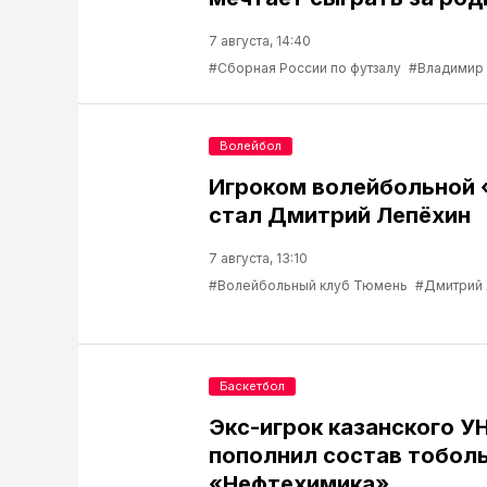
7 августа, 14:40
#Сборная России по футзалу
#Владимир
Волейбол
Игроком волейбольной
стал Дмитрий Лепёхин
7 августа, 13:10
#Волейбольный клуб Тюмень
#Дмитрий
Баскетбол
Экс-игрок казанского У
пополнил состав тобол
«Нефтехимика»