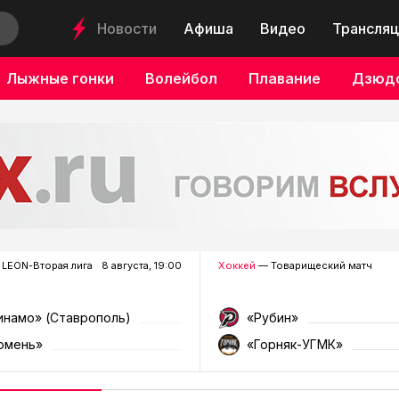
Новости
Афиша
Видео
Трансляц
Лыжные гонки
Волейбол
Плавание
Дзюд
LEON-Вторая лига
8 августа, 19:00
Хоккей
— Товарищеский матч
инамо» (Ставрополь)
«Рубин»
юмень»
«Горняк-УГМК»