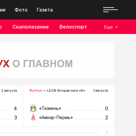
ии
Фото
Газета
о
Скалолазание
Велоспорт
Еще
2 августа
Футбол
— LEON-Вторая лига «А»
1 августа
Хоккей
—
4
0
«Тюмень»
«Р
3
2
«Амкар-Пермь»
«Г