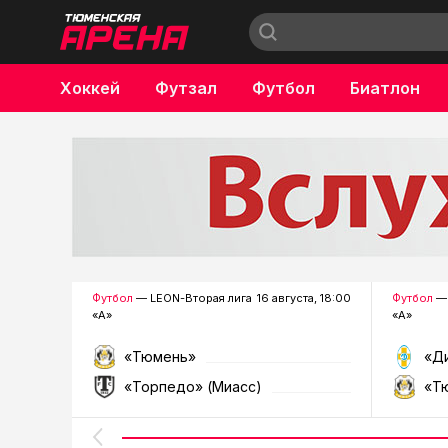
Хоккей
Футзал
Футбол
Биатлон
Бокс
Футбол
— LEON-Вторая лига
16 августа, 18:00
Футбол
— 
«А»
«А»
«Тюмень»
«Д
«Торпедо» (Миасс)
«Т