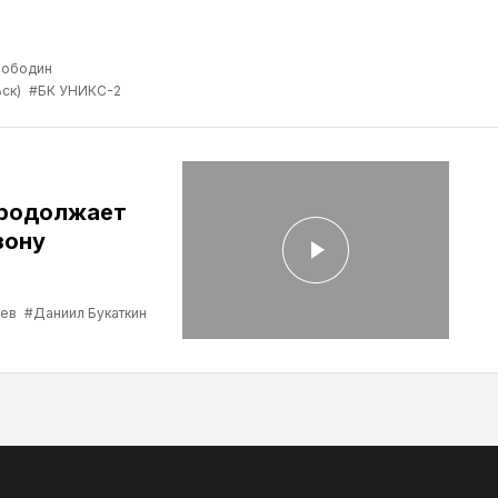
лободин
ск)
#БК УНИКС-2
продолжает
зону
ев
#Даниил Букаткин