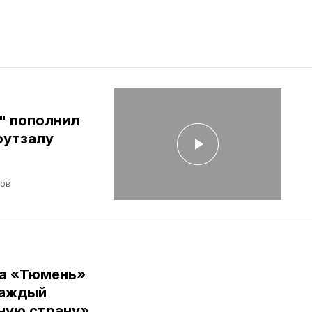
" пополнил
футзалу
лов
ба «Тюмень»
Каждый
ную страну»