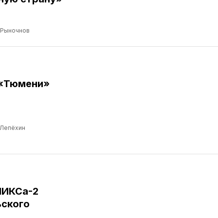
 Рыночнов
 «Тюмени»
 Лепёхин
НИКСа-2
ьского