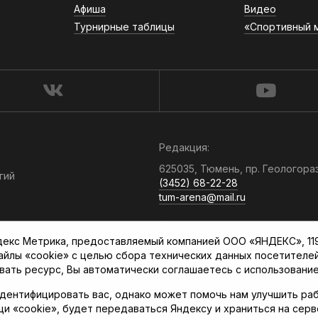
Афиша
Видео
Турнирные таблицы
«Спортивный 
Редакция:
625035, Тюмень, пр. Геологора
гий
(3452) 68-22-28
tum-arena@mail.ru
Отдел продаж:
кс Метрика, предоставляемый компанией ООО «ЯНДЕКС», 119021
(3452) 68-89-78
файлы «cookie» с целью сбора технических данных посетителе
kotovaev@sibinformburo.ru
вать ресурс, Вы автоматически соглашаетесь с использование
дентифицировать вас, однако может помочь нам улучшить раб
щи «cookie», будет передаваться Яндексу и храниться на сер