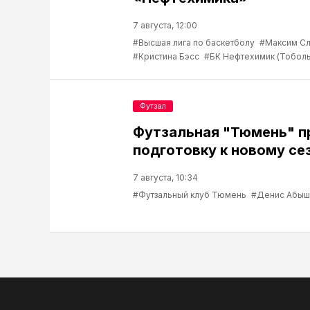
7 августа, 12:00
#Высшая лига по баскетболу
#Максим С
#Кристина Бэсс
#БК Нефтехимик (Тоболь
Футзал
Футзальная "Тюмень" 
подготовку к новому се
7 августа, 10:34
#Футзальный клуб Тюмень
#Денис Абыш