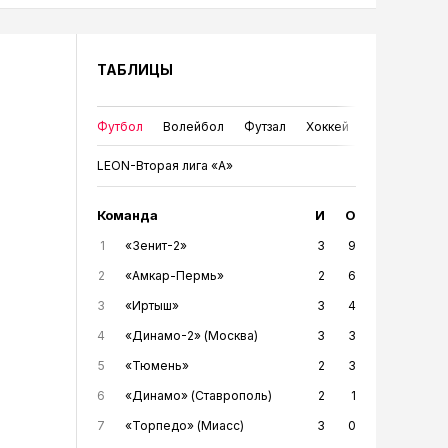
ТАБЛИЦЫ
Футбол
Волейбол
Футзал
Хоккей
LEON-Вторая лига «А»
Команда
И
О
1
«Зенит-2»
3
9
2
«Амкар-Пермь»
2
6
3
«Иртыш»
3
4
4
«Динамо-2» (Москва)
3
3
5
«Тюмень»
2
3
6
«Динамо» (Ставрополь)
2
1
7
«Торпедо» (Миасс)
3
0