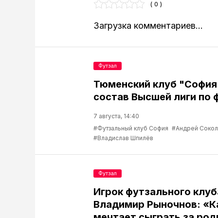
( 0 )
Загрузка комментариев...
Футзал
Тюменский клуб "София
состав Высшей лиги по 
7 августа, 14:40
#Футзальный клуб София
#Андрей Соко
#Владислав Шпилёв
Футзал
Игрок футзального клу
Владимир Рыночнов: «
мечтает сыграть за род