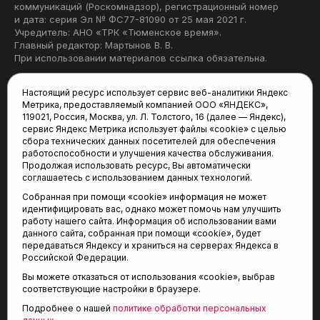
коммуникаций (Роскомнадзор), регистрационный номер
и дата: серия Эл № ФС77-81090 от 25 мая 2021 г.
Учредитель: АНО «ТРК «Тюменское время».
Главный редактор: Мартынов В. В.
При использовании материалов ссылка обязательна.
Политика конфиденциальности
Настоящий ресурс использует сервис веб-аналитики Яндекс
Метрика, предоставляемый компанией ООО «ЯНДЕКС»,
Редакция:
119021, Россия, Москва, ул. Л. Толстого, 16 (далее — Яндекс),
сервис Яндекс Метрика использует файлы «cookie» с целью
625035, Тюмень, пр. Геологоразведчиков, 28А
сбора технических данных посетителей для обеспечения
(3452) 68-22-28
работоспособности и улучшения качества обслуживания.
tum-arena@mail.ru
Продолжая использовать ресурс, Вы автоматически
соглашаетесь с использованием данных технологий.
Отдел продаж:
Собранная при помощи «cookie» информация не может
(3452) 68-89-78
идентифицировать вас, однако может помочь нам улучшить
kotovaev@sibinformburo.ru
работу нашего сайта. Информация об использовании вами
данного сайта, собранная при помощи «cookie», будет
передаваться Яндексу и храниться на серверах Яндекса в
Российской Федерации.
Вы можете отказаться от использования «cookie», выбрав
соответствующие настройки в браузере.
Подробнее о нашей
политике обработки персональных