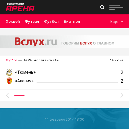
Хоккей
Футзал
Футбол
Биатлон
Еще
Лыжные гонки
Волейбол
Плавание
Дзюдо
Скалолазание
Велоспорт
Бокс
Футбол
— LEON-Вторая лига «А»
14 июня
2
«Тюмень»
2
«Алания»
14 февраля 2017, 18:00