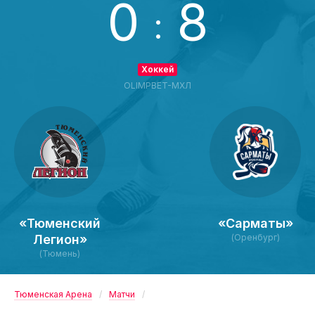
0
8
:
Хоккей
OLIMPBET-МХЛ
«Тюменский
«Сарматы»
Легион»
(Оренбург)
(Тюмень)
Тюменская Арена
Матчи