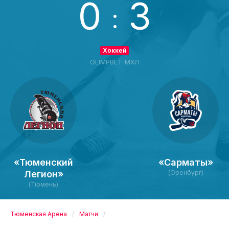
0
3
:
Хоккей
OLIMPBET-МХЛ
«Тюменский
«Сарматы»
Легион»
(Оренбург)
(Тюмень)
Тюменская Арена
Матчи