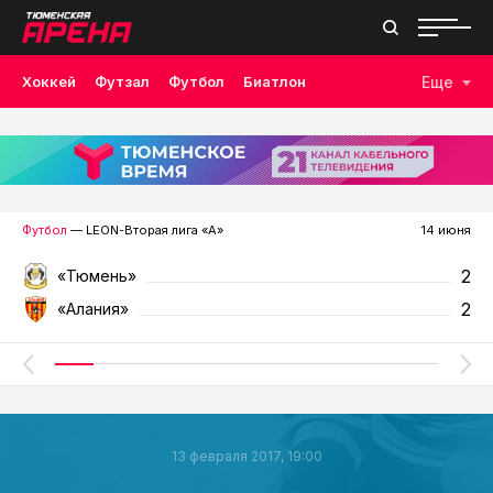
Хоккей
Футзал
Футбол
Биатлон
Еще
Лыжные гонки
Волейбол
Плавание
Дзюдо
Скалолазание
Велоспорт
Бокс
Футбол
— LEON-Вторая лига «А»
14 июня
2
«Тюмень»
2
«Алания»
13 февраля 2017, 19:00