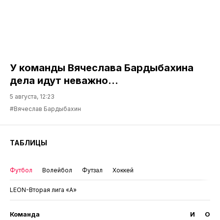
У команды Вячеслава Бардыбахина
дела идут неважно…
5 августа, 12:23
#Вячеслав Бардыбахин
ТАБЛИЦЫ
Футбол
Волейбол
Футзал
Хоккей
LEON-Вторая лига «А»
Команда
И
О