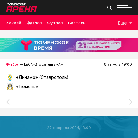
Хоккей
Футзал
Футбол
Биатлон
Еще
Лыжные гонки
Волейбол
Плавание
Дзюдо
Скалолазание
Велоспорт
Бокс
Футбол
— LEON-Вторая лига «А»
8 августа, 19:00
«Динамо» (Ставрополь)
«Тюмень»
27 февраля 2024, 18:00