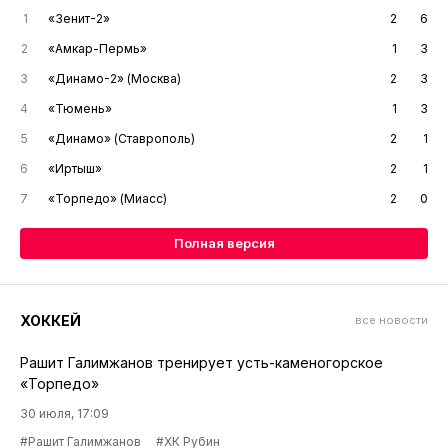
1
«Зенит-2»
2
6
2
«Амкар-Пермь»
1
3
3
«Динамо-2» (Москва)
2
3
4
«Тюмень»
1
3
5
«Динамо» (Ставрополь)
2
1
6
«Иртыш»
2
1
7
«Торпедо» (Миасс)
2
0
Полная версия
ХОККЕЙ
все новости
Рашит Галимжанов тренирует усть-каменогорское
«Торпедо»
30 июля, 17:09
#Рашит Галимжанов
#ХК Рубин