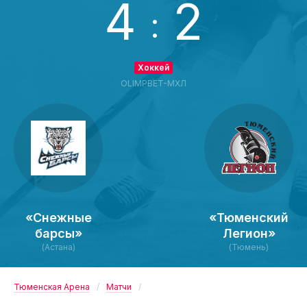
4
2
:
Хоккей
OLIMPBET-МХЛ
«Снежные
«Тюменский
барсы»
Легион»
(Астана)
(Тюмень)
Тюменская Арена
Матчи