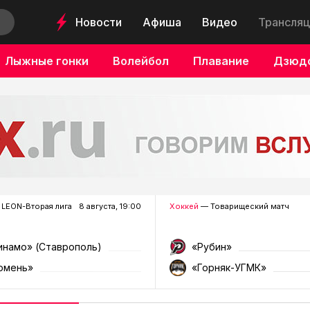
Новости
Афиша
Видео
Трансляц
Лыжные гонки
Волейбол
Плавание
Дзюд
LEON-Вторая лига
8 августа, 19:00
Хоккей
— Товарищеский матч
инамо» (Ставрополь)
«Рубин»
юмень»
«Горняк-УГМК»