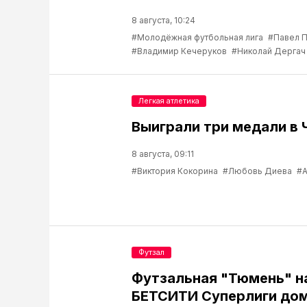
8 августа, 10:24
#Молодёжная футбольная лига
#Павел 
#Владимир Кечеруков
#Николай Дергач
Легкая атлетика
Выиграли три медали в 
8 августа, 09:11
#Виктория Кокорина
#Любовь Диева
#А
Футзал
Футзальная "Тюмень" н
БЕТСИТИ Суперлиги до