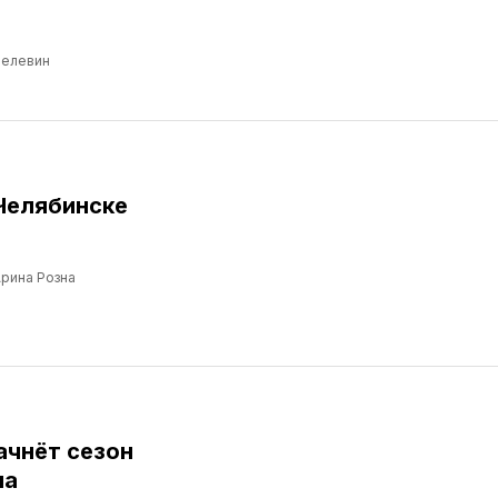
Пелевин
Челябинске
рина Розна
ачнёт сезон
ма