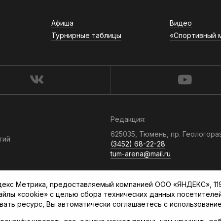
Афиша
Видео
Турнирные таблицы
«Спортивный 
Редакция:
625035, Тюмень, пр. Геологора
гий
(3452) 68-22-28
tum-arena@mail.ru
Отдел продаж:
кс Метрика, предоставляемый компанией ООО «ЯНДЕКС», 119021
(3452) 68-89-78
файлы «cookie» с целью сбора технических данных посетителе
kotovaev@sibinformburo.ru
вать ресурс, Вы автоматически соглашаетесь с использование