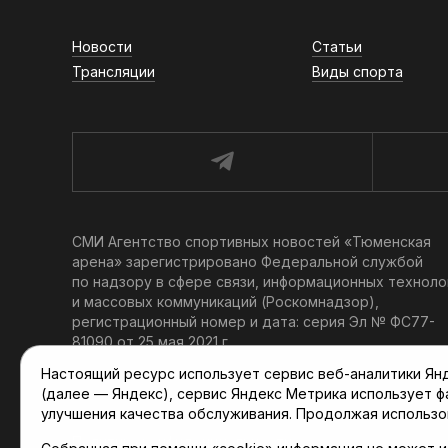
Новости
Статьи
Трансляции
Виды спорта
СМИ Агентство спортивных новостей «Тюменская
арена» зарегистрировано Федеральной службой
по надзору в сфере связи, информационных техноло
и массовых коммуникаций (Роскомнадзор),
регистрационный номер и дата: серия Эл № ФС77-
81090 от 25 мая 2021 г.
Учредитель: АНО «ТРК «Тюменское время».
Настоящий ресурс использует сервис веб-аналитики Янде
Главный редактор: Мартынов В. В.
(далее — Яндекс), сервис Яндекс Метрика использует 
При использовании материалов ссылка обязательна.
улучшения качества обслуживания. Продолжая использо
Политика конфиденциальности