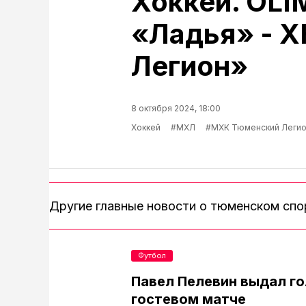
Хоккей. OL
«Ладья» - 
Легион»
8 октября 2024, 18:00
Хоккей
#МХЛ
#МХК Тюменский Леги
Другие главные новости о тюменском сп
Футбол
Павел Пелевин выдал го
гостевом матче