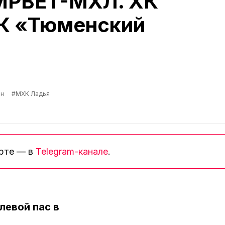
IMPBET-МХЛ. ХК
ХК «Тюменский
он
#МХК Ладья
орте — в
Telegram-канале
.
левой пас в