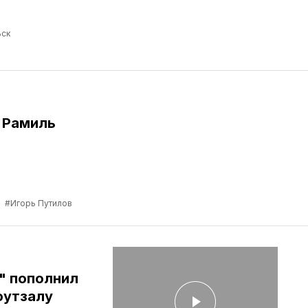
ск
 Рамиль
а
#Игорь Путилов
" пополнил
футзалу