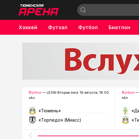
Хоккей
Футзал
Футбол
Биатлон
Бокс
Футбол
— LEON-Вторая лига
16 августа, 18:00
Футбол
— 
«А»
«А»
«Тюмень»
«Д
«Торпедо» (Миасс)
«Т