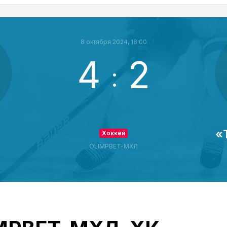
8 октября 2024, 18:00
4
2
:
«
Хоккей
OLIMPBET-МХЛ