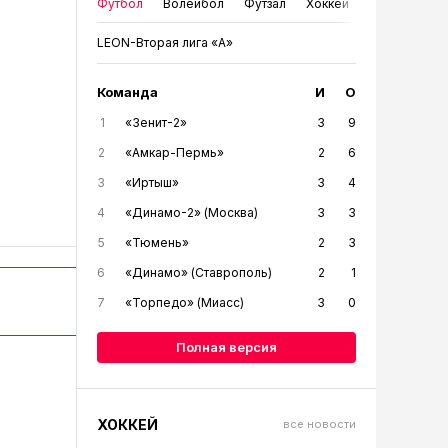
Футбол
Волейбол
Футзал
Хоккей
LEON-Вторая лига «А»
Команда
И
О
1
«Зенит-2»
3
9
2
«Амкар-Пермь»
2
6
3
«Иртыш»
3
4
4
«Динамо-2» (Москва)
3
3
5
«Тюмень»
2
3
6
«Динамо» (Ставрополь)
2
1
7
«Торпедо» (Миасс)
3
0
Полная версия
ХОККЕЙ
все новости