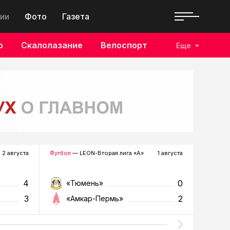
ии
Фото
Газета
о
Скалолазание
Велоспорт
Еще
2 августа
Футбол
— LEON-Вторая лига «А»
1 августа
Хоккей
—
4
0
«Тюмень»
«Р
3
2
«Амкар-Пермь»
«Г