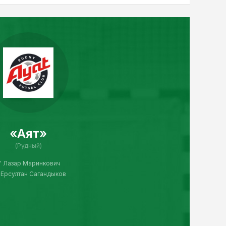
«Аят»
(Рудный)
' Лазар Маринкович
' Ерсултан Сагандыков