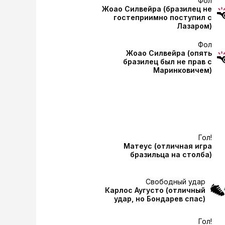
Фол
Жоао Силвейра
(бразилец не
гостеприимно поступил с
Лазаром)
Фол
Жоао Силвейра
(опять
бразилец был не прав с
Маринковичем)
Гол!
Матеус
(отличная игра
бразильца на столба)
Свободный удар
Карлос Аугусто
(отличный
удар, но Бондарев спас)
Гол!