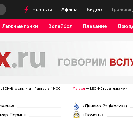
Новости
Афиша
Видео
Трансляц
Лыжные гонки
Волейбол
Плавание
Дзюд
LEON-Вторая лига
1 августа, 19:00
Футбол
— LEON-Вторая лига «А»
юмень»
«Динамо-2» (Москва)
мкар-Пермь»
«Тюмень»