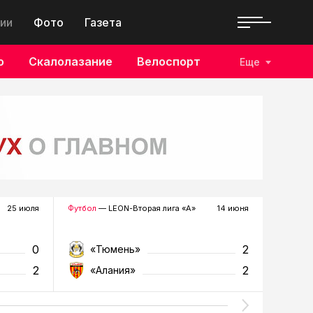
ии
Фото
Газета
о
Скалолазание
Велоспорт
Еще
25 июля
Футбол
— LEON-Вторая лига «А»
14 июня
Футбол
—
0
2
«Тюмень»
«К
2
2
«Алания»
«Т