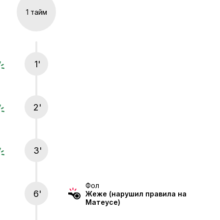
1 тайм
1'
2'
3'
Фол
6'
Жеже
(нарушил правила на
Матеусе)