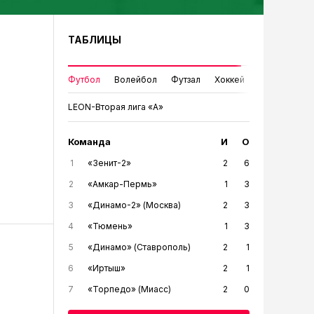
ТАБЛИЦЫ
Футбол
Волейбол
Футзал
Хоккей
LEON-Вторая лига «А»
Команда
И
О
1
«Зенит-2»
2
6
2
«Амкар-Пермь»
1
3
3
«Динамо-2» (Москва)
2
3
4
«Тюмень»
1
3
5
«Динамо» (Ставрополь)
2
1
6
«Иртыш»
2
1
7
«Торпедо» (Миасс)
2
0