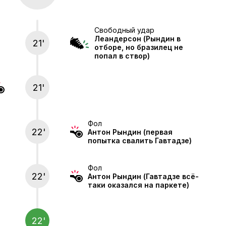
Свободный удар
Леандерсон
(Рындин в
21'
отборе, но бразилец не
попал в створ)
21'
Фол
22'
Антон Рындин
(первая
попытка свалить Гавтадзе)
Фол
22'
Антон Рындин
(Гавтадзе всё-
таки оказался на паркете)
22'