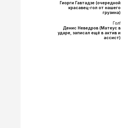
Гиорги Гавтадзе
(очередной
красавец-гол от нашего
грузина)
Гол!
Денис Неведров
(Матеус в
ударе, записал ещё в актив и
ассист)