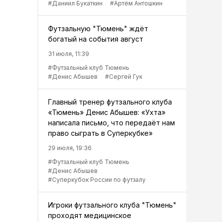
#Даниил Букаткин
#Артём Антошкин
Футзальную "Тюмень" ждёт
богатый на события август
31 июля, 11:39
#Футзальный клуб Тюмень
#Денис Абышев
#Сергей Гук
Главный тренер футзального клуба
«Тюмень» Денис Абышев: «Ухта»
написала письмо, что передаёт нам
право сыграть в Суперкубке»
29 июля, 19:36
#Футзальный клуб Тюмень
#Денис Абышев
#Суперкубок России по футзалу
Игроки футзального клуба "Тюмень"
проходят медицинское