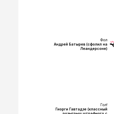
Фол
Андрей Батырев
(сфолил на
Леандерсоне)
Гол!
Гиорги Гавтадзе
(классный
розыгрыш штрафного с