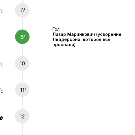
6'
Гол!
Лазар Маринкович
(ускорение
8'
Леадерсона, которое все
проспали)
10'
11'
12'