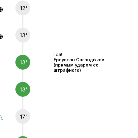
12'
13'
Гол!
Ерсултан Сагандыков
13'
(прямым ударом со
штрафного)
13'
17'