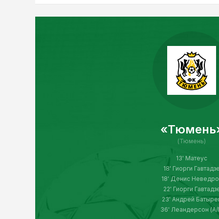
«Тюмень
(Тюмень)
13' Матеус
18' Гиорги Гавтадз
18' Денис Неведро
22' Гиорги Гавтадз
23' Андрей Батыре
36' Леандерсон (А/