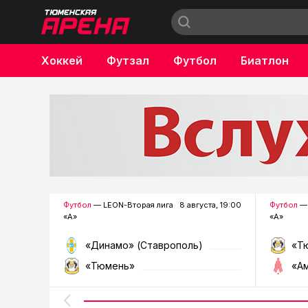
Хоккей
Футзал
Футбол
Биатлон
Бокс
Футбол
— LEON-Вторая лига
8 августа, 19:00
Футбол
— 
«А»
«А»
«Динамо» (Ставрополь)
«Т
«Тюмень»
«А