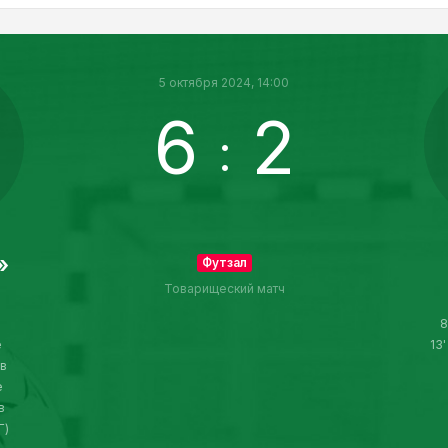
5 октября 2024, 14:00
6
2
:
»
Футзал
Товарищеский матч
8
е
13
в
е
в
Г)