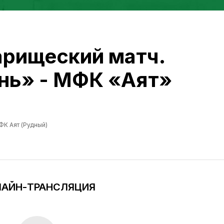
арищеский матч.
ь» - МФК «Аят»
К Аят (Рудный)
АЙН-ТРАНСЛЯЦИЯ