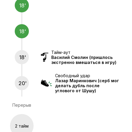
18'
18'
Тайм-аут
18'
Василий Смолин
(пришлось
экстренно вмешаться в игру)
Свободный удар
Лазар Маринкович
(серб мог
20'
делать дубль после
углового от Шушу)
Перерыв
2 тайм