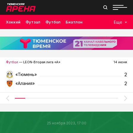
Хоккей
Футзал
Футбол
Биатлон
Еще
Лыжные гонки
Волейбол
Плавание
Дзюдо
Скалолазание
Велоспорт
Бокс
Футбол
— LEON-Вторая лига «А»
14 июня
2
«Тюмень»
2
«Алания»
25 ноября 2023, 17:00