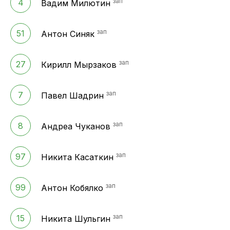
зап
4
Вадим Милютин
зап
51
Антон Синяк
зап
27
Кирилл Мырзаков
зап
7
Павел Шадрин
зап
8
Андреа Чуканов
зап
97
Никита Касаткин
зап
99
Антон Кобялко
зап
15
Никита Шульгин