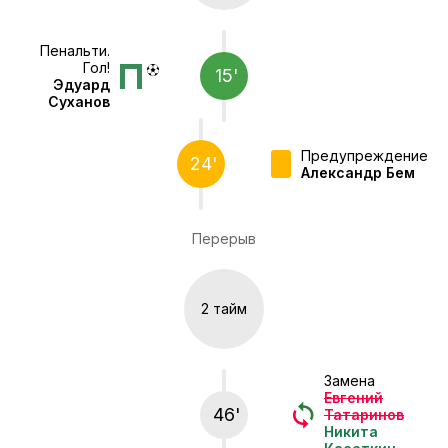
Пенальти.
Гол!
15'
Эдуард
Суханов
Предупреждение
24'
Александр Бем
Перерыв
2 тайм
Замена
Евгений
46'
Татаринов
Никита