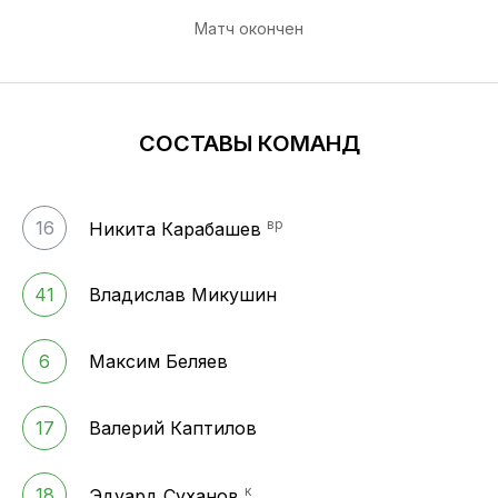
Матч окончен
СОСТАВЫ КОМАНД
вр
16
Никита Карабашев
41
Владислав Микушин
6
Максим Беляев
17
Валерий Каптилов
к
18
Эдуард Суханов