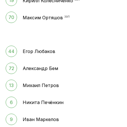
19
Кирилл Колесниченко
зап
70
Максим Ортяшов
44
Егор Любаков
72
Александр Бем
13
Михаил Петров
6
Никита Печёнкин
9
Иван Маркелов