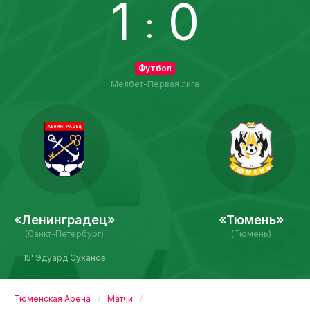
1
0
:
Футбол
Мелбет-Первая лига
«Ленинградец»
«Тюмень»
(Санкт-Петербург)
(Тюмень)
15' Эдуард Суханов
Тюменская Арена
Матчи