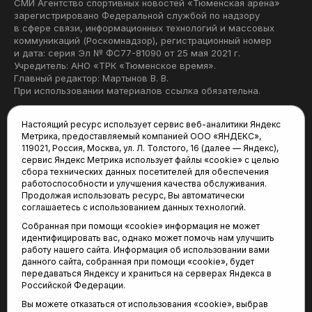
СМИ Агентство спортивных новостей «Тюменская арена»
зарегистрировано Федеральной службой по надзору
в сфере связи, информационных технологий и массовых
коммуникаций (Роскомнадзор), регистрационный номер
и дата: серия Эл № ФС77-81090 от 25 мая 2021 г.
Учредитель: АНО «ТРК «Тюменское время».
Главный редактор: Мартынов В. В.
При использовании материалов ссылка обязательна.
Политика конфиденциальности
Настоящий ресурс использует сервис веб-аналитики Яндекс
Метрика, предоставляемый компанией ООО «ЯНДЕКС»,
Редакция:
119021, Россия, Москва, ул. Л. Толстого, 16 (далее — Яндекс),
сервис Яндекс Метрика использует файлы «cookie» с целью
625035, Тюмень, пр. Геологоразведчиков, 28А
сбора технических данных посетителей для обеспечения
(3452) 68-22-28
работоспособности и улучшения качества обслуживания.
tum-arena@mail.ru
Продолжая использовать ресурс, Вы автоматически
соглашаетесь с использованием данных технологий.
Отдел продаж:
Собранная при помощи «cookie» информация не может
(3452) 68-89-78
идентифицировать вас, однако может помочь нам улучшить
kotovaev@sibinformburo.ru
работу нашего сайта. Информация об использовании вами
данного сайта, собранная при помощи «cookie», будет
передаваться Яндексу и храниться на серверах Яндекса в
Российской Федерации.
Вы можете отказаться от использования «cookie», выбрав