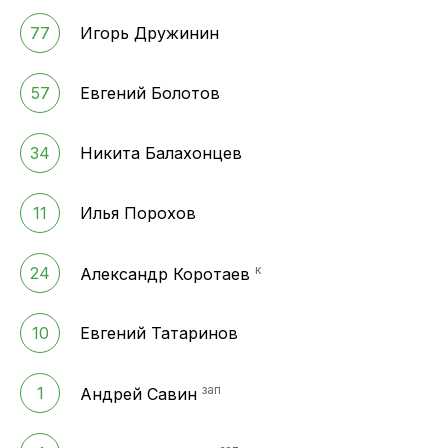
77
Игорь Дружинин
57
Евгений Болотов
34
Никита Балахонцев
11
Илья Порохов
к
24
Александр Коротаев
10
Евгений Татаринов
зап
1
Андрей Савин