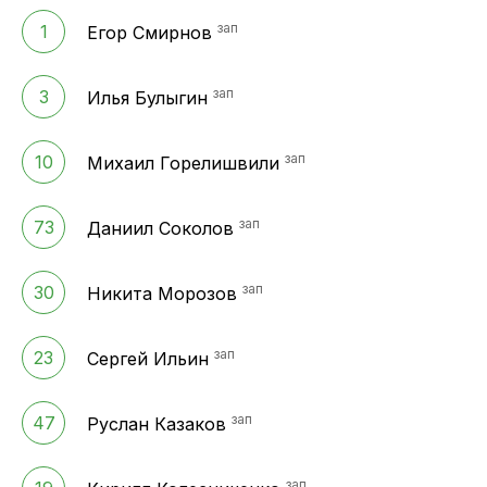
зап
1
Егор Смирнов
зап
3
Илья Булыгин
зап
10
Михаил Горелишвили
зап
73
Даниил Соколов
зап
30
Никита Морозов
зап
23
Сергей Ильин
зап
47
Руслан Казаков
зап