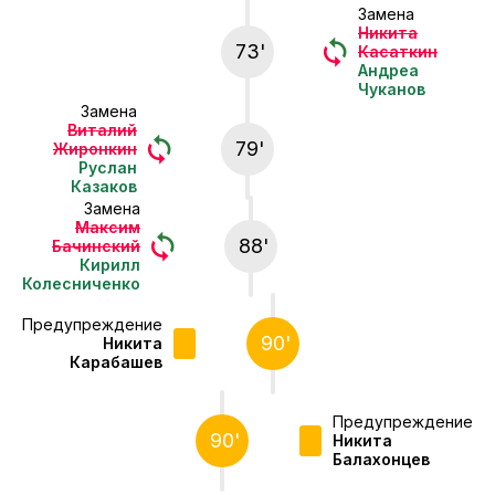
Замена
Никита
73'
Касаткин
Андреа
Чуканов
Замена
Виталий
79'
Жиронкин
Руслан
Казаков
Замена
Максим
88'
Бачинский
Кирилл
Колесниченко
Предупреждение
90'
Никита
Карабашев
Предупреждение
90'
Никита
Балахонцев