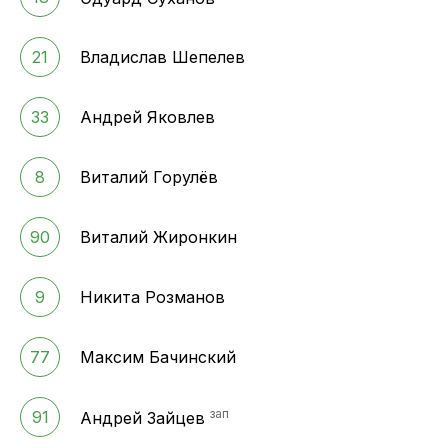
21
Владислав Шепелев
33
Андрей Яковлев
8
Виталий Горулёв
90
Виталий Жиронкин
9
Никита Розманов
77
Максим Бачинский
зап
91
Андрей Зайцев