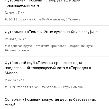
Футбольная "Тюмень" планирует ещё один
товарищеский матч
12 июля, 11:44
#LEON Вторая лига А
#Футбольный клуб Тюмень
Футболисты «Тюмени-2» не сумели выйти в полуфинал
12 июля, 07:42
#Владислав Крузе
#Максим Прокопьев
#Арсений Жугин
#Артём Тихонов
Футбольный клуб «Тюмень» провёл сегодня
предсезонный товарищеский матч с «Торпедо» в
Миассе
11 июля, 17:12
#LEON Вторая лига "А"
#Футбольный клуб Тюмень
Соперник «Тюмени» пропустил десять безответных
мячей