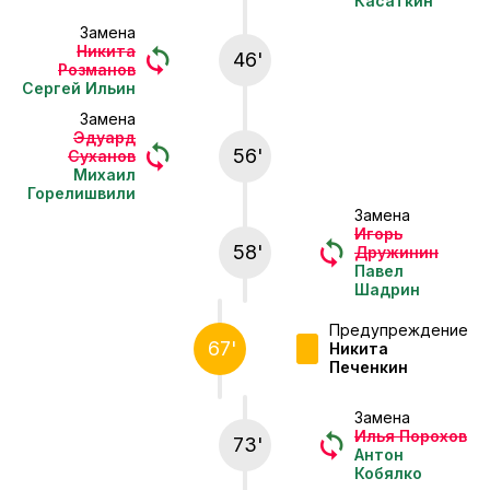
Касаткин
Замена
Никита
46'
Розманов
Сергей Ильин
Замена
Эдуард
56'
Суханов
Михаил
Горелишвили
Замена
Игорь
58'
Дружинин
Павел
Шадрин
Предупреждение
67'
Никита
Печенкин
Замена
Илья Порохов
73'
Антон
Кобялко