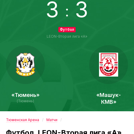
3
3
:
Футбол
LEON-Вторая лига «А»
«Тюмень»
«Машук-
(Тюмень)
КМВ»
Тюменская Арена
Матчи
Футбол. LEON-Вторая лига «А».