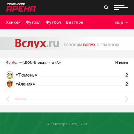
Хоккей
Футзал
Футбол
Биатлон
Еще
Лыжные гонки
Волейбол
Плавание
Дзюдо
Скалолазание
Велоспорт
Бокс
Футбол
— LEON-Вторая лига «А»
14 июня
2
«Тюмень»
2
«Алания»
14 сентября 2025, 17:00