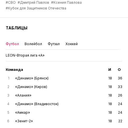
#СВО
#Дмитрий Павлов
#Ксения Павлова
#Кубок для Защитников Отечества
ТАБЛИЦЫ
Футбол
Волейбол
Футзал
Хоккей
LEON-Вторая лига «А»
Команда
И
О
1
«Динамо» (Брянск)
18
36
2
«Динамо» (Киров)
18
33
3
«Алания»
18
26
4
«Динамо» (Владивосток)
18
24
5
«Амкар»
18
24
6
«Зенит-2»
18
22