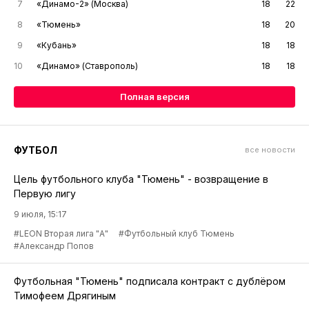
7
«Динамо-2» (Москва)
18
22
8
«Тюмень»
18
20
9
«Кубань»
18
18
10
«Динамо» (Ставрополь)
18
18
Полная версия
ФУТБОЛ
все новости
Цель футбольного клуба "Тюмень" - возвращение в
Первую лигу
9 июля, 15:17
#LEON Вторая лига "А"
#Футбольный клуб Тюмень
#Александр Попов
Футбольная "Тюмень" подписала контракт с дублёром
Тимофеем Дрягиным