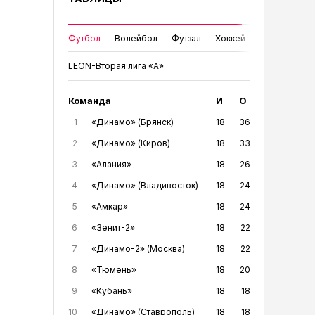
Футбол
Волейбол
Футзал
Хоккей
LEON-Вторая лига «А»
Команда
И
О
1
«Динамо» (Брянск)
18
36
2
«Динамо» (Киров)
18
33
3
«Алания»
18
26
4
«Динамо» (Владивосток)
18
24
5
«Амкар»
18
24
6
«Зенит-2»
18
22
7
«Динамо-2» (Москва)
18
22
8
«Тюмень»
18
20
9
«Кубань»
18
18
10
«Динамо» (Ставрополь)
18
18