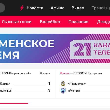
Новости
Афиша
Видео
Трансляц
Лыжные гонки
Волейбол
Плавание
Дзюд
LEON-Вторая лига «А»
6 июня
Футзал
— БЕТСИТИ Суперлига
1
убань»
«Тюмень»
0
юмень»
«Ухта»