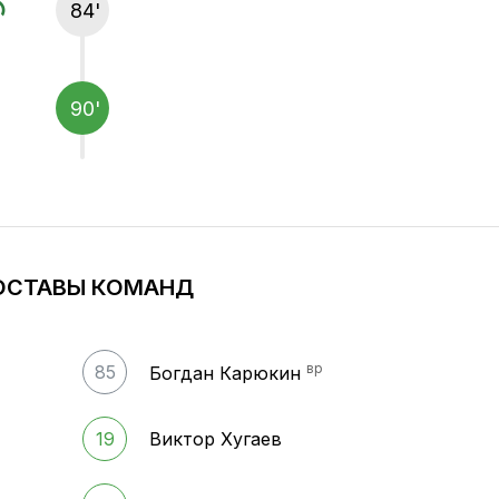
84'
90'
ОСТАВЫ КОМАНД
вр
85
Богдан Карюкин
19
Виктор Хугаев