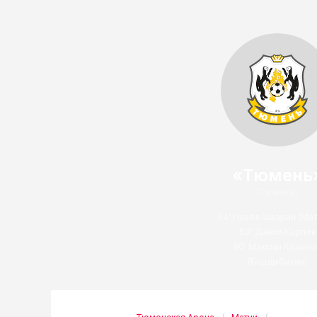
«Тюмень
(Тюмень)
54' Павел Шадрин (Ма
63' Данил Карпов
90' Максим Казанк
(Бардыбахин)