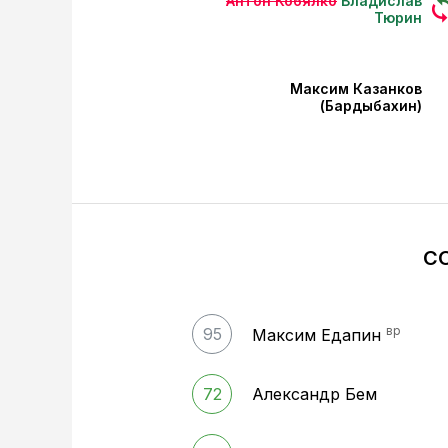
Антон Кобялко
Владислав
Тюрин
Максим Казанков
(Бардыбахин)
С
вр
95
Максим Едапин
72
Александр Бем