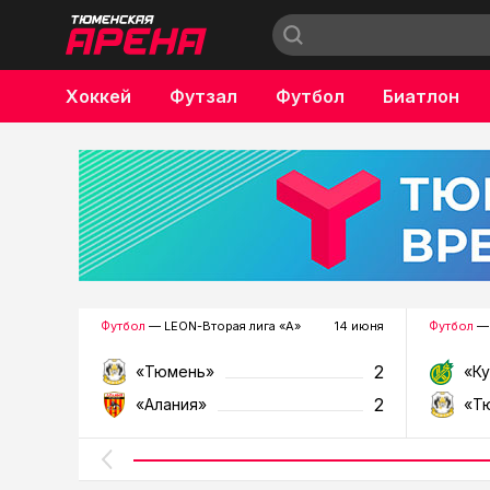
Хоккей
Футзал
Футбол
Биатлон
Бокс
Футбол
— LEON-Вторая лига «А»
14 июня
Футбол
— 
2
«Тюмень»
«К
2
«Алания»
«Т