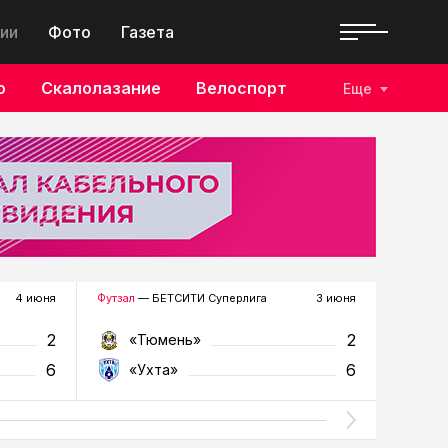
ии
Фото
Газета
о
Скалолазание
Велоспорт
Еще
4 июня
Футзал
— БЕТСИТИ Суперлига
3 июня
Футзал
—
2
2
«Тюмень»
«У
6
6
«Ухта»
«Т