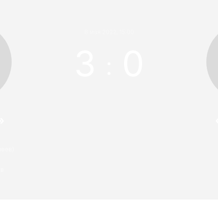
8 мая 2022, 15:00
3
0
:
»
леев)
ов