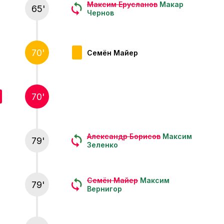
Максим Ерусланов
Макар
65'
Чернов
70'
Семён Майер
70'
Александр Борисов
Максим
79'
Зеленко
Семён Майер
Максим
79'
Вернигор