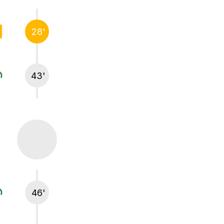
28'
43'
46'