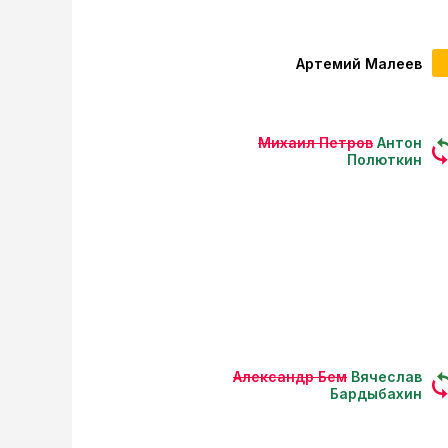
Артемий Малеев
Михаил Петров
Антон
Полюткин
Александр Бем
Вячеслав
Бардыбахин