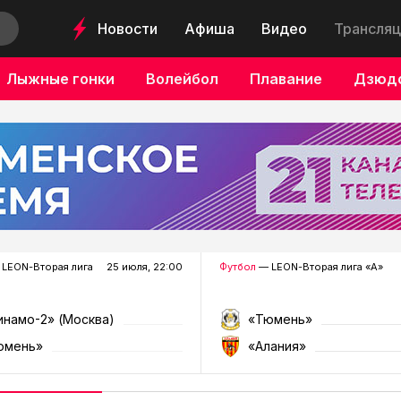
Новости
Афиша
Видео
Трансляц
Лыжные гонки
Волейбол
Плавание
Дзюд
LEON-Вторая лига
25 июля, 22:00
Футбол
— LEON-Вторая лига «А»
инамо-2» (Москва)
«Тюмень»
юмень»
«Алания»