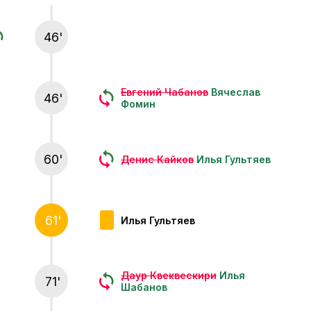
46'
Евгений Чабанов
Вячеслав
46'
Фомин
60'
Денис Кайков
Илья Гультяев
61'
Илья Гультяев
Даур Квеквескири
Илья
71'
Шабанов