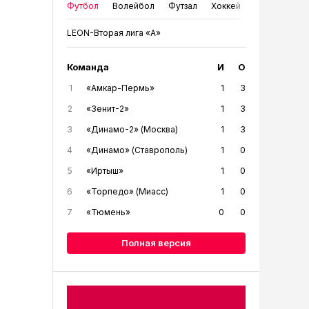
Футбол
Волейбол
Футзал
Хоккей
LEON-Вторая лига «А»
Команда
И
О
1
«Амкар-Пермь»
1
3
2
«Зенит-2»
1
3
3
«Динамо-2» (Москва)
1
3
4
«Динамо» (Ставрополь)
1
0
5
«Иртыш»
1
0
6
«Торпедо» (Миасс)
1
0
7
«Тюмень»
0
0
Полная версия