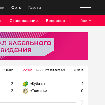
ии
Фото
Газета
о
Скалолазание
Велоспорт
Еще
14 июня
Футбол
— LEON-Вторая лига «А»
6 июня
Футзал
—
2
1
«Кубань»
«Т
2
0
«Тюмень»
«У