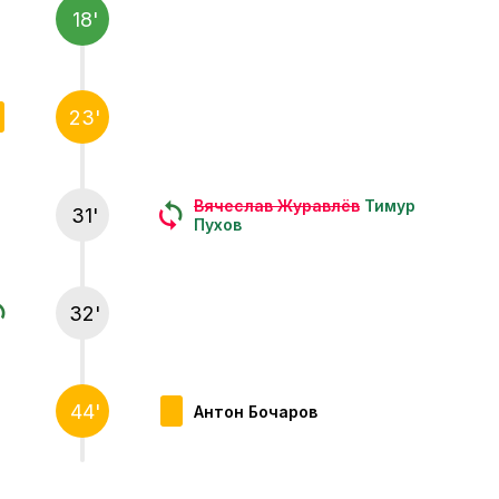
18'
23'
Вячеслав Журавлёв
Тимур
31'
Пухов
32'
44'
Антон Бочаров