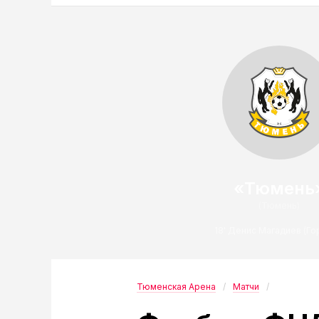
«Тюмень
(Тюмень)
18' Денис Магадиев (Го
Тюменская Арена
Матчи