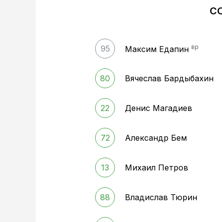
С
вр
95
Максим Едапин
80
Вячеслав Бардыбахин
22
Денис Магадиев
72
Александр Бем
13
Михаил Петров
88
Владислав Тюрин