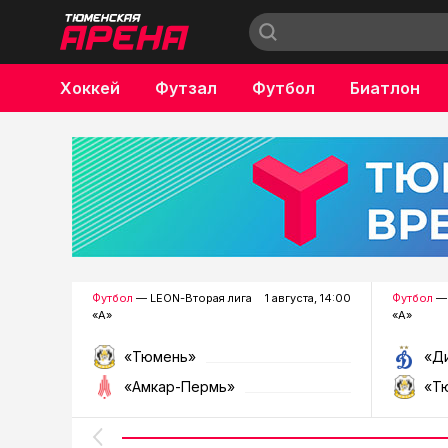
Хоккей
Футзал
Футбол
Биатлон
Бокс
Футбол
— LEON-Вторая лига
1 августа, 14:00
Футбол
— 
«А»
«А»
«Тюмень»
«Д
«Амкар-Пермь»
«Т