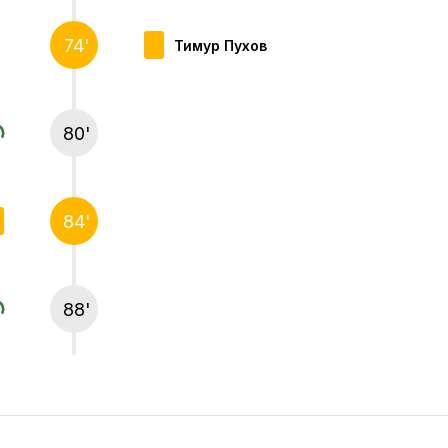
74'
Тимур Пухов
80'
84'
88'