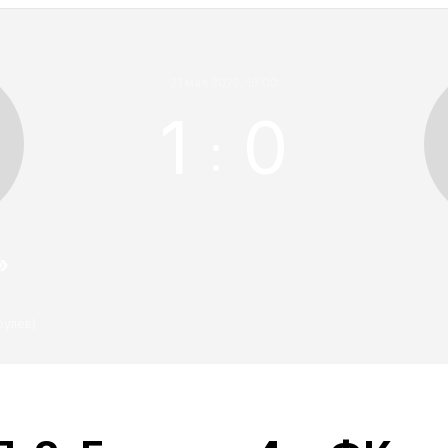
21 мая 2022, 18:00
1
0
:
»
рулев)