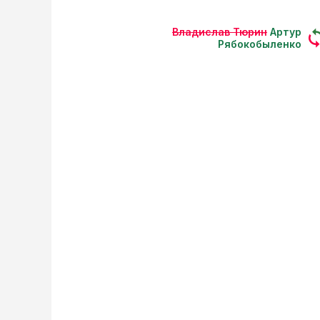
Владислав Тюрин
Артур
Рябокобыленко