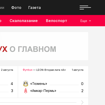
ии
Фото
Газета
о
Скалолазание
Велоспорт
Еще
2 августа
Футбол
— LEON-Вторая лига «А»
1 августа
Хоккей
—
4
0
«Тюмень»
«Р
3
2
«Амкар-Пермь»
«Г