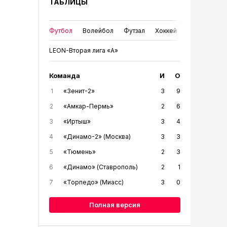
ТАБЛИЦЫ
Футбол
Волейбол
Футзал
Хоккей
LEON-Вторая лига «А»
Команда
И
О
1
«Зенит-2»
3
9
2
«Амкар-Пермь»
2
6
3
«Иртыш»
3
4
4
«Динамо-2» (Москва)
3
3
5
«Тюмень»
2
3
6
«Динамо» (Ставрополь)
2
1
7
«Торпедо» (Миасс)
3
0
Полная версия