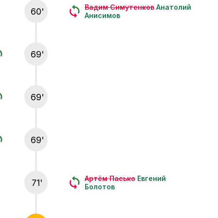
Вадим Симутенков
Анатолий
60'
Анисимов
69'
69'
69'
Артём Пасько
Евгений
71'
Болотов