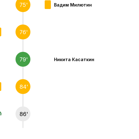
75'
Вадим Милютин
76'
79'
Никита Касаткин
84'
86'