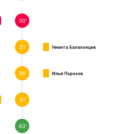
30'
31'
Никита Балахонцев
36'
Илья Порохов
41'
43'