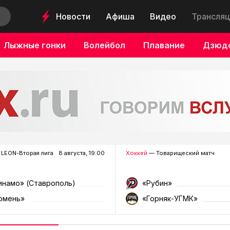
Новости
Афиша
Видео
Трансляц
Лыжные гонки
Волейбол
Плавание
Дзюд
LEON-Вторая лига
8 августа, 19:00
Хоккей
— Товарищеский матч
инамо» (Ставрополь)
«Рубин»
юмень»
«Горняк-УГМК»