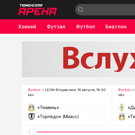
Хоккей
Футзал
Футбол
Биатлон
Бокс
Футбол
— LEON-Вторая лига
16 августа, 18:00
Футбол
— 
«А»
«А»
«Тюмень»
«Д
«Торпедо» (Миасс)
«Т