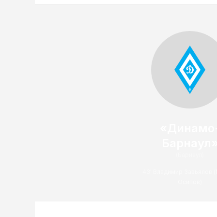
«Динамо
Барнаул
(Барнаул)
43' Владимир Завьялов 
Осипов)