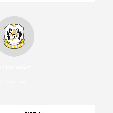
«Тюмень»
(Тюмень)
79' Никита Касаткин