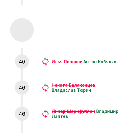
46'
Илья Порохов
Антон Кобялко
Никита Балахонцев
46'
Владислав Тюрин
Линар Шарифуллин
Владимир
46'
Лаптев