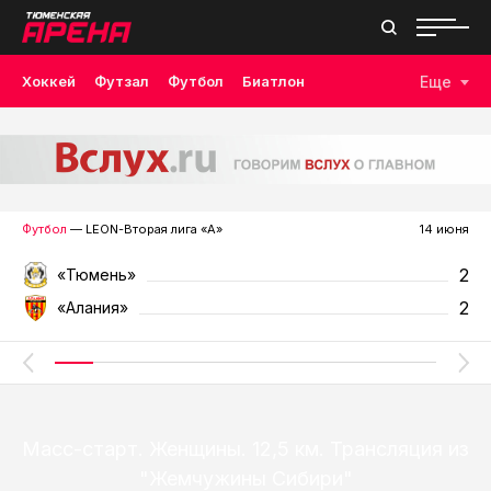
Хоккей
Футзал
Футбол
Биатлон
Еще
Лыжные гонки
Волейбол
Плавание
Дзюдо
Скалолазание
Велоспорт
Бокс
Футбол
— LEON-Вторая лига «А»
14 июня
2
«Тюмень»
2
«Алания»
Масс-старт. Женщины. 12,5 км. Трансляция из
"Жемчужины Сибири"