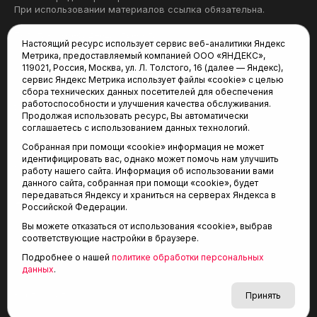
При использовании материалов ссылка обязательна.
Политика конфиденциальности
Настоящий ресурс использует сервис веб-аналитики Яндекс
Метрика, предоставляемый компанией ООО «ЯНДЕКС»,
Редакция:
119021, Россия, Москва, ул. Л. Толстого, 16 (далее — Яндекс),
сервис Яндекс Метрика использует файлы «cookie» с целью
625035, Тюмень, пр. Геологоразведчиков, 28А
сбора технических данных посетителей для обеспечения
(3452) 68-22-28
работоспособности и улучшения качества обслуживания.
tum-arena@mail.ru
Продолжая использовать ресурс, Вы автоматически
соглашаетесь с использованием данных технологий.
Отдел продаж:
Собранная при помощи «cookie» информация не может
(3452) 68-89-78
идентифицировать вас, однако может помочь нам улучшить
kotovaev@sibinformburo.ru
работу нашего сайта. Информация об использовании вами
данного сайта, собранная при помощи «cookie», будет
передаваться Яндексу и храниться на серверах Яндекса в
Российской Федерации.
Вы можете отказаться от использования «cookie», выбрав
соответствующие настройки в браузере.
Подробнее о нашей
политике обработки персональных
© 2001-2026 Агентство спортивных новостей
данных
.
6+
«Тюменская арена»
Карта сайта
Принять