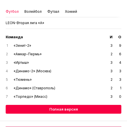
Футбол
Волейбол
Футзал
Хоккей
LEON-Вторая лига «А»
Команда
И
О
1
«Зенит-2»
3
9
2
«Амкар-Пермь»
2
6
3
«Иртыш»
3
4
4
«Динамо-2» (Москва)
3
3
5
«Тюмень»
2
3
6
«Динамо» (Ставрополь)
2
1
7
«Торпедо» (Миасс)
3
0
Полная версия