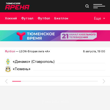
Хоккей
Футзал
Футбол
Биатлон
Еще
Лыжные гонки
Волейбол
Плавание
Дзюдо
Скалолазание
Велоспорт
Бокс
Футбол
— LEON-Вторая лига «А»
8 августа, 19:00
«Динамо» (Ставрополь)
«Тюмень»
17 мая 2023, 16:00