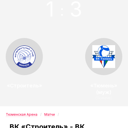
1
3
:
«Строитель»
«Тюмень»
(муж)
(Тюмень)
Тюменская Арена
Матчи
. ВК «Строитель» - ВК