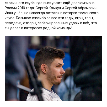
игры.
Нынешний сезон Иван встретил в перестроечной
«Тюмени» под началом Максима Горбунова. Главному
старожилу чёрно-белых по новой тактике отводилась
более оборонительная роль. Мне это напомнили
функции, которые он чаще всего выполнял в сборной.
Объём черновой работы увеличился, но снизилось КПД
в атаке. Но привычное рвение на площадке, как и огонь
в глазах, сохранялось, как и в былые годы.
… Милованов с 31 января 2023 года официально стал
игроком КПРФ. Он пополнил тюменскую «колонию»
столичного клуба, где выступают ещё два чемпиона
России 2019 года: Сергей Крыкун и Сергей Абрамович.
Иван ушёл, но навсегда остался в истории тюменского
клуба. Большое спасибо за все эти годы, игры, голы,
передачи, отборы, заблокированные удары и всё, что
ты делал в интересах родной команды!