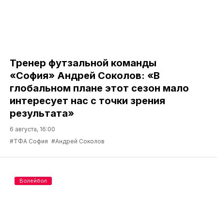
6 августа, 20:59
#Футзальный клуб Тюмень
#Артём Антошкин
#Владимир Рыночнов
Футзал
Тренер футзальной команды
«София» Андрей Соколов: «В