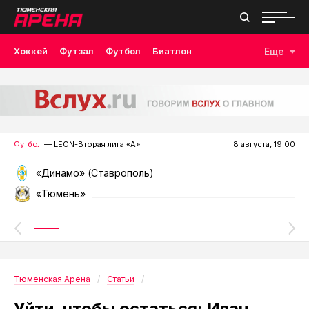
Хоккей
Футзал
Футбол
Биатлон
Еще
Лыжные гонки
Волейбол
Плавание
Дзюдо
Скалолазание
Велоспорт
Бокс
Футбол
— LEON-Вторая лига «А»
8 августа, 19:00
«Динамо» (Ставрополь)
«Тюмень»
Тюменская Арена
Статьи
Уйти, чтобы остаться: Иван