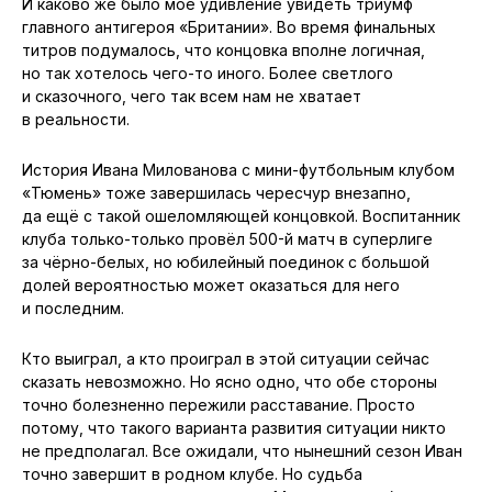
И каково же было моё удивление увидеть триумф
главного антигероя «Британии». Во время финальных
титров подумалось, что концовка вполне логичная,
но так хотелось чего-то иного. Более светлого
и сказочного, чего так всем нам не хватает
в реальности.
История Ивана Милованова с мини-футбольным клубом
«Тюмень» тоже завершилась чересчур внезапно,
да ещё с такой ошеломляющей концовкой. Воспитанник
клуба только-только провёл 500-й матч в суперлиге
за чёрно-белых, но юбилейный поединок с большой
долей вероятностью может оказаться для него
и последним.
Кто выиграл, а кто проиграл в этой ситуации сейчас
сказать невозможно. Но ясно одно, что обе стороны
точно болезненно пережили расставание. Просто
потому, что такого варианта развития ситуации никто
не предполагал. Все ожидали, что нынешний сезон Иван
точно завершит в родном клубе. Но судьба