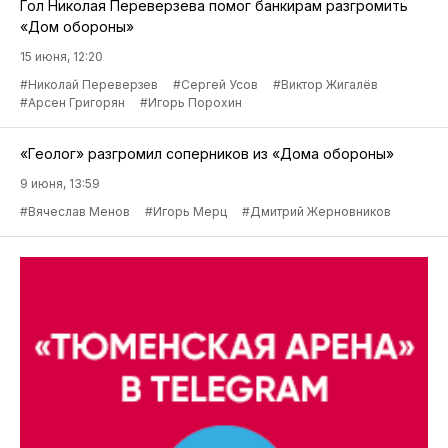
«Слава» разгромила «Дом обороны» и вернулась в
тройку лидеров
25 июня, 13:45
#Станислав Мешков
#Андрей Кардаков
#Денис Абышев
#Дмитрий Зарва
#Виктор Батт
#Антон Кузьмин
Известный вратарь Алексей Усольцев вывел
«Меретояху» в финал
23 июня, 10:55
#М-Лига по мини-футболу
#Алексей Усольцев
Гол Николая Переверзева помог банкирам разгромить
«Дом обороны»
15 июня, 12:20
#Николай Переверзев
#Сергей Усов
#Виктор Жигалёв
#Арсен Григорян
#Игорь Порохин
«Геолог» разгромил соперников из «Дома обороны»