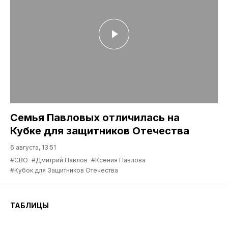
Тюменская «София» выступит в
новом сезоне футзальной Высшей
лиги
6 августа, 14:25
#Высшая лига по футзалу
#ТФА София
Здоровый образ жизни (ЗОЖ)