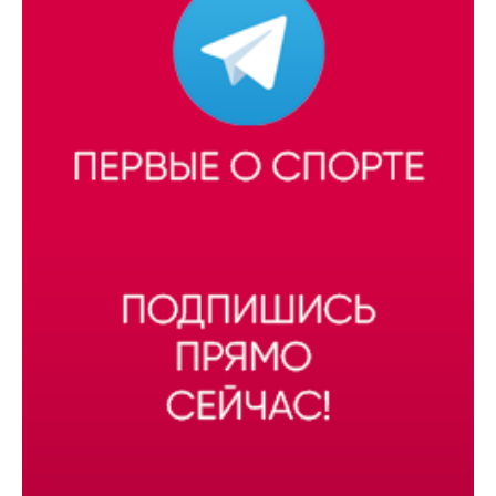
9 июня, 13:59
#Вячеслав Менов
#Игорь Мерц
#Дмитрий Жерновников