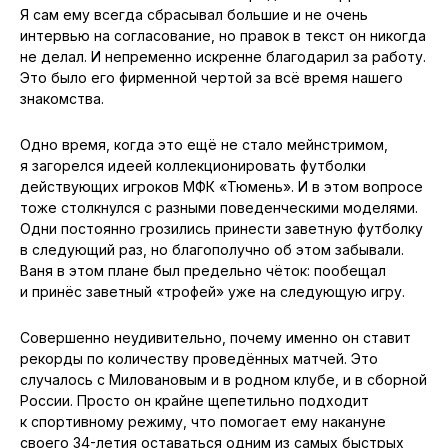
не просит присылать их на согласование. Другим просто
любопытно увидеть итоговый результат. Третьи
тщательно вычитывают собственные слова и всячески
пытаются их переделать в надежде на лучшее
впечатление о себе со стороны читателей.
Милованов и в этом плане был предельно корректен.
Я сам ему всегда сбрасывал большие и не очень
интервью на согласование, но правок в текст он никогда
не делал. И непременно искренне благодарил за работу.
Это было его фирменной чертой за всё время нашего
знакомства.
Одно время, когда это ещё не стало мейнстримом,
я загорелся идеей коллекционировать футболки
действующих игроков МФК «Тюмень». И в этом вопросе
тоже столкнулся с разными поведенческими моделями.
Одни постоянно грозились принести заветную футболку
в следующий раз, но благополучно об этом забывали.
Ваня в этом плане был предельно чёток: пообещал
и принёс заветный «трофей» уже на следующую игру.