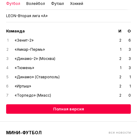
Семья Павловых отличилась на
Кубке для защитников Отечества
6 августа, 13:51
#СВО
#Дмитрий Павлов
#Ксения Павлова
#Кубок для Защитников Отечества
ТАБЛИЦЫ
Футбол
Волейбол
Футзал
Хоккей
LEON-Вторая лига «А»
Команда
И
О
1
«Зенит-2»
2
6