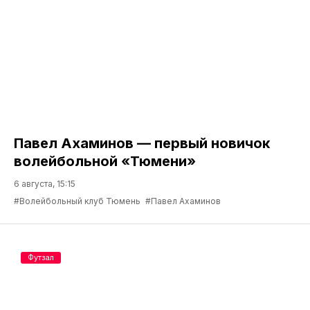
глобальном плане этот сезон мало
интересует нас с точки зрения
результата»
6 августа, 16:00
#ТФА София
#Андрей Соколов
Волейбол