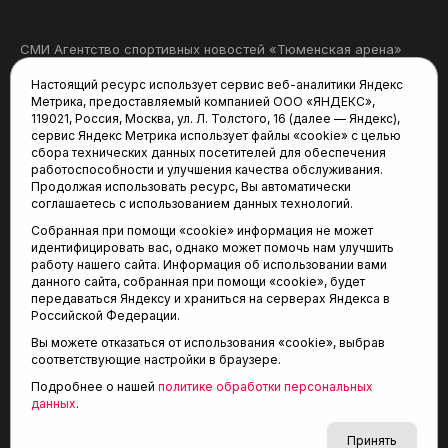
Новости
Статьи
Настоящий ресурс использует сервис веб-аналитики Яндекс
Афиша
Видео
Метрика, предоставляемый компанией ООО «ЯНДЕКС»,
119021, Россия, Москва, ул. Л. Толстого, 16 (далее — Яндекс),
Фото
Трансляции
сервис Яндекс Метрика использует файлы «cookie» с целью
Виды спорта
Турнирные таблицы
сбора технических данных посетителей для обеспечения
«Спортивный меридиан»
Архив новостей
работоспособности и улучшения качества обслуживания.
Продолжая использовать ресурс, Вы автоматически
соглашаетесь с использованием данных технологий.
Собранная при помощи «cookie» информация не может
идентифицировать вас, однако может помочь нам улучшить
работу нашего сайта. Информация об использовании вами
данного сайта, собранная при помощи «cookie», будет
передаваться Яндексу и храниться на серверах Яндекса в
Российской Федерации.
СМИ Агентство спортивных новостей «Тюменская арена»
Вы можете отказаться от использования «cookie», выбрав
зарегистрировано Федеральной службой по надзору
соответствующие настройки в браузере.
в сфере связи, информационных технологий и массовых
Подробнее о нашей
политике обработки персональных
коммуникаций (Роскомнадзор), регистрационный номер
данных
.
и дата: серия Эл № ФС77-81090 от 25 мая 2021 г.
Учредитель: АНО «ТРК «Тюменское время».
Принять
Главный редактор: Мартынов В. В.