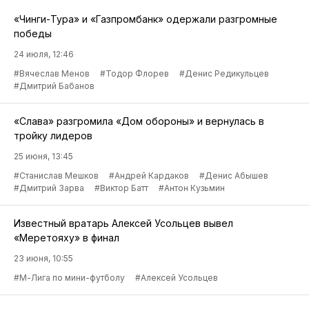
2
«Амкар-Пермь»
1
3
3
«Динамо-2» (Москва)
2
3
4
«Тюмень»
1
3
5
«Динамо» (Ставрополь)
2
1
6
«Иртыш»
2
1
7
«Торпедо» (Миасс)
2
0
Полная версия
МИНИ-ФУТБОЛ
все новости
«Чинги-Тура» и «Газпромбанк» одержали разгромные
победы
24 июля, 12:46
#Вячеслав Менов
#Тодор Флорев
#Денис Редикульцев
#Дмитрий Бабанов