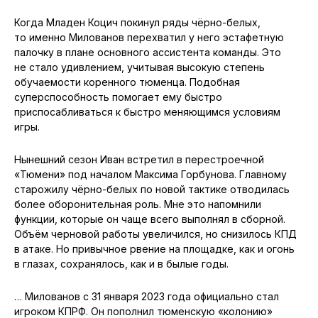
Суперспособность
Давно подметил, что одной из отличительных черт
Ивана является его умение перенимать сильные
стороны в игре от одноклубников. Одними из первых его
учителей стали Афранио и Леандриньо. Он многое
перенял у бразильских легионеров «Тюмени». Старался
подмечать любые мелочи в действиях кудесников мяча
на площадке, но и много общался с ними
за пределами СК «Центральный».
Когда Младен Коцич покинул ряды чёрно-белых,
то именно Милованов перехватил у него эстафетную
палочку в плане основного ассистента команды. Это
не стало удивлением, учитывая высокую степень
обучаемости коренного тюменца. Подобная
суперспособность помогает ему быстро
приспосабливаться к быстро меняющимся условиям