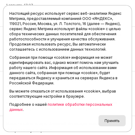
1 августа, 17:27
Настоящий ресурс использует сервис веб-аналитики Яндекс
#Футзальный клуб Тюмень
#Витама
#Андрей Батырев
Метрика, предоставляемый компанией ООО «ЯНДЕКС»,
#Сергей Гук
119021, Россия, Москва, ул. Л. Толстого, 16 (далее — Яндекс),
сервис Яндекс Метрика использует файлы «cookie» с целью
сбора технических данных посетителей для обеспечения
«Чинги-Тура» и «Газпромбанк» одержали разгромные
работоспособности и улучшения качества обслуживания.
победы
Продолжая использовать ресурс, Вы автоматически
соглашаетесь с использованием данных технологий.
24 июля, 12:46
Собранная при помощи «cookie» информация не может
#Вячеслав Менов
#Тодор Флорев
#Денис Редикульцев
идентифицировать вас, однако может помочь нам улучшить
#Дмитрий Бабанов
работу нашего сайта. Информация об использовании вами
данного сайта, собранная при помощи «cookie», будет
передаваться Яндексу и храниться на серверах Яндекса в
«Слава» разгромила «Дом обороны» и вернулась в
Российской Федерации.
тройку лидеров
Вы можете отказаться от использования «cookie», выбрав
25 июня, 13:45
соответствующие настройки в браузере.
#Станислав Мешков
#Андрей Кардаков
#Денис Абышев
Подробнее о нашей
политике обработки персональных
#Дмитрий Зарва
#Виктор Батт
#Антон Кузьмин
данных
.
Принять
Известный вратарь Алексей Усольцев вывел
«Меретояху» в финал