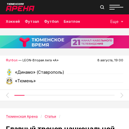
Хоккей
Футзал
Футбол
Биатлон
Еще
Лыжные гонки
Волейбол
Плавание
Дзюдо
Скалолазание
Велоспорт
Бокс
Футбол
— LEON-Вторая лига «А»
8 августа, 19:00
«Динамо» (Ставрополь)
«Тюмень»
Тюменская Арена
Статьи
Главный тренер национальной