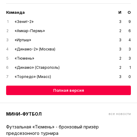
Команда
И
О
1
«Зенит-2»
3
9
2
«Амкар-Пермь»
2
6
3
«Иртыш»
3
4
4
«Динамо-2» (Москва)
3
3
5
«Тюмень»
2
3
6
«Динамо» (Ставрополь)
2
1
7
«Торпедо» (Миасс)
3
0
Полная версия
МИНИ-ФУТБОЛ
все новости
Футзальная «Тюмень» - бронзовый призёр
предсезонного турнира