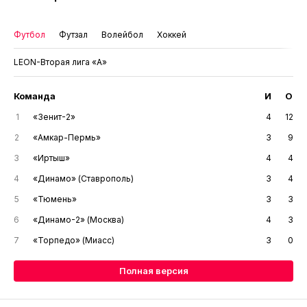
Футбол
Футзал
Волейбол
Хоккей
LEON-Вторая лига «А»
Команда
И
О
1
«Зенит-2»
4
12
2
«Амкар-Пермь»
3
9
3
«Иртыш»
4
4
4
«Динамо» (Ставрополь)
3
4
5
«Тюмень»
3
3
6
«Динамо-2» (Москва)
4
3
7
«Торпедо» (Миасс)
3
0
Полная версия