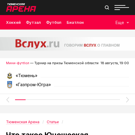
Хоккей
Футзал
Футбол
Биатлон
Еще
Лыжные гонки
Волейбол
Плавание
Дзюдо
Скалолазание
Велоспорт
Бокс
Мини-футбол
— Турнир на призы Тюменской области
18 августа, 19:00
«Тюмень»
«Газпром-Югра»
Тюменская Арена
Статьи
Что такое Юношеская