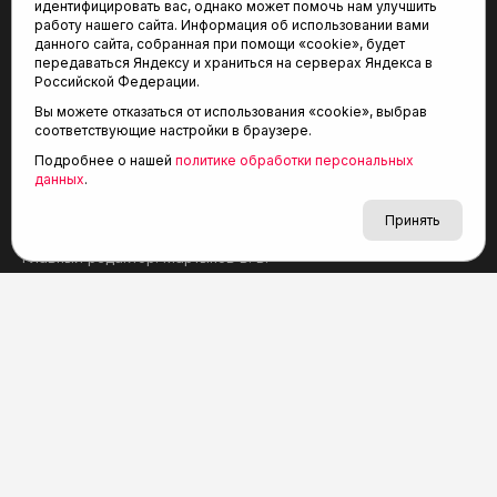
идентифицировать вас, однако может помочь нам улучшить
работу нашего сайта. Информация об использовании вами
данного сайта, собранная при помощи «cookie», будет
передаваться Яндексу и храниться на серверах Яндекса в
Российской Федерации.
Вы можете отказаться от использования «cookie», выбрав
соответствующие настройки в браузере.
СМИ Агентство спортивных новостей «Тюменская арена»
зарегистрировано Федеральной службой по надзору
Подробнее о нашей
политике обработки персональных
в сфере связи, информационных технологий и массовых
данных
.
коммуникаций (Роскомнадзор), регистрационный номер
и дата: серия Эл № ФС77-81090 от 25 мая 2021 г.
Принять
Учредитель: АНО «ТРК «Тюменское время».
Главный редактор: Мартынов В. В.
При использовании материалов ссылка обязательна.
Политика конфиденциальности
Редакция:
625035, Тюмень, пр. Геологоразведчиков, 28А
(3452) 68-22-28
tum-arena@mail.ru
Отдел продаж: