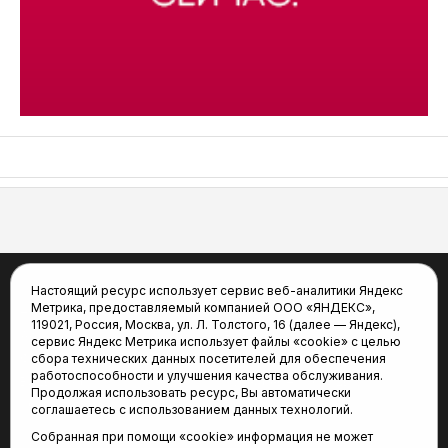
АСН «ТЮМЕНСКАЯ АРЕНА»
Настоящий ресурс использует сервис веб-аналитики Яндекс
Метрика, предоставляемый компанией ООО «ЯНДЕКС»,
Новости
Статьи
119021, Россия, Москва, ул. Л. Толстого, 16 (далее — Яндекс),
Афиша
Видео
сервис Яндекс Метрика использует файлы «cookie» с целью
Фото
Трансляции
сбора технических данных посетителей для обеспечения
работоспособности и улучшения качества обслуживания.
Виды спорта
Турнирные таблицы
Продолжая использовать ресурс, Вы автоматически
«Спортивный меридиан»
Архив новостей
соглашаетесь с использованием данных технологий.
Собранная при помощи «cookie» информация не может