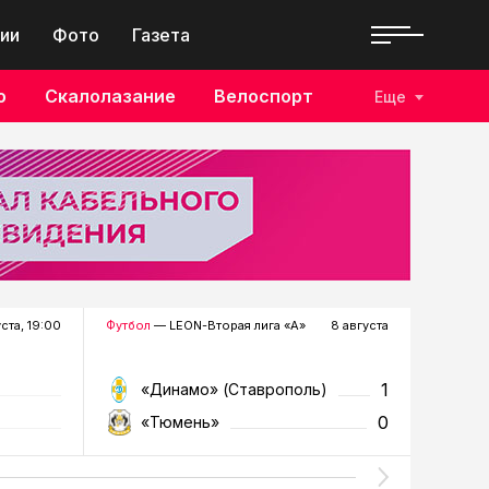
ии
Фото
Газета
о
Скалолазание
Велоспорт
Еще
уста, 19:00
Футбол
— LEON-Вторая лига «А»
8 августа
Хоккей
—
1
«Динамо» (Ставрополь)
«Р
0
«Тюмень»
«Г