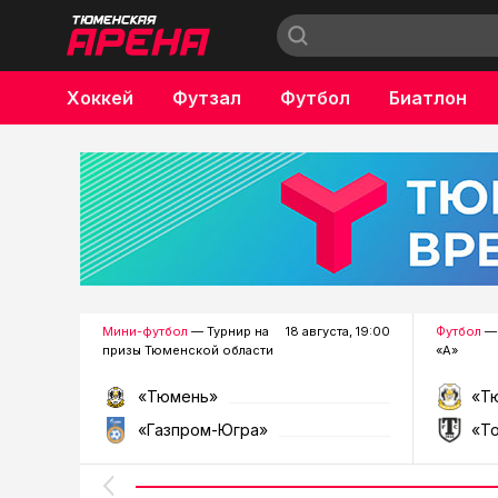
Хоккей
Футзал
Футбол
Биатлон
Бокс
Мини-футбол
— Турнир на
18 августа, 19:00
Футбол
— 
призы Тюменской области
«А»
«Тюмень»
«Т
«Газпром-Югра»
«Т