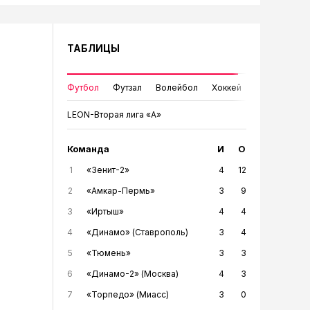
ТАБЛИЦЫ
Футбол
Футзал
Волейбол
Хоккей
LEON-Вторая лига «А»
Команда
И
О
1
«Зенит-2»
4
12
2
«Амкар-Пермь»
3
9
3
«Иртыш»
4
4
4
«Динамо» (Ставрополь)
3
4
5
«Тюмень»
3
3
6
«Динамо-2» (Москва)
4
3
7
«Торпедо» (Миасс)
3
0