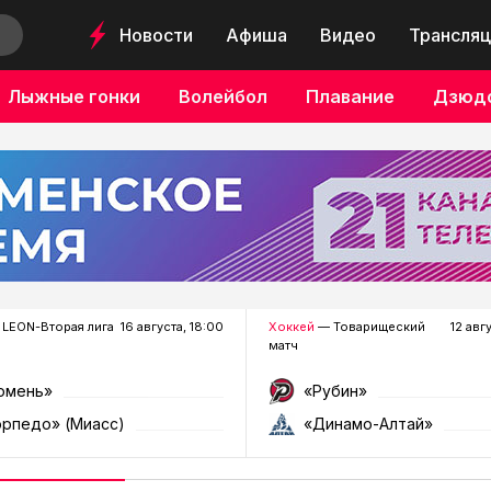
Новости
Афиша
Видео
Трансляц
Лыжные гонки
Волейбол
Плавание
Дзюд
LEON-Вторая лига
16 августа, 18:00
Хоккей
— Товарищеский
12 авг
матч
юмень»
«Рубин»
орпедо» (Миасс)
«Динамо-Алтай»