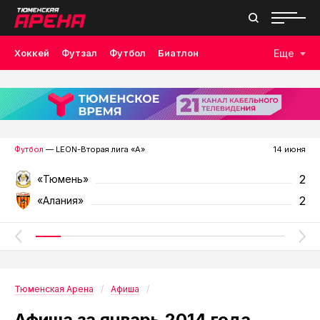
Хоккей
Футзал
Футбол
Биатлон
Еще
Лыжные гонки
Волейбол
Плавание
Дзюдо
Скалолазание
Велоспорт
Бокс
Футбол
— LEON-Вторая лига «А»
14 июня
2
«Тюмень»
2
«Алания»
Тюменская Арена
Афиша
Афиша за январь 2014 года