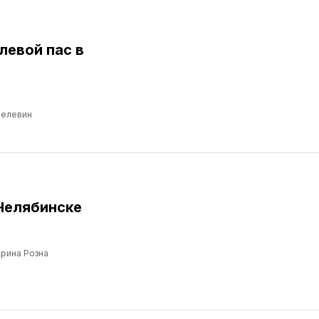
левой пас в
Пелевин
Челябинске
рина Розна