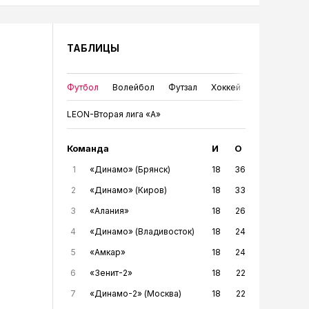
ТАБЛИЦЫ
Футбол
Волейбол
Футзал
Хоккей
LEON-Вторая лига «А»
Команда
И
О
1
«Динамо» (Брянск)
18
36
2
«Динамо» (Киров)
18
33
3
«Алания»
18
26
4
«Динамо» (Владивосток)
18
24
5
«Амкар»
18
24
6
«Зенит-2»
18
22
7
«Динамо-2» (Москва)
18
22