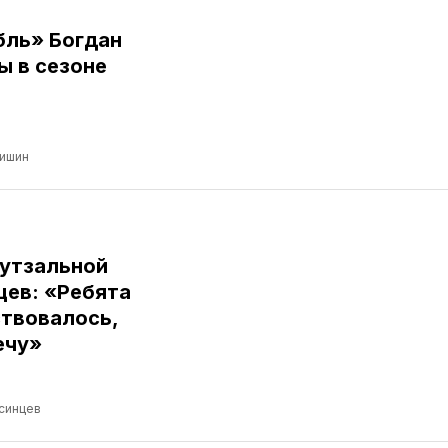
бль» Богдан
ы в сезоне
ришин
футзальной
цев: «Ребята
ствовалось,
ечу»
синцев