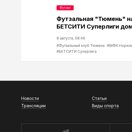
Футзал
Футзальная "Тюмень" н
БЕТСИТИ Суперлиги до
8 августа, 08:46
#Футзальный клуб Тюмень
#МФК Нориль
#БЕТСИТИ Суперлига
Новости
Статьи
Трансляции
Виды спорта