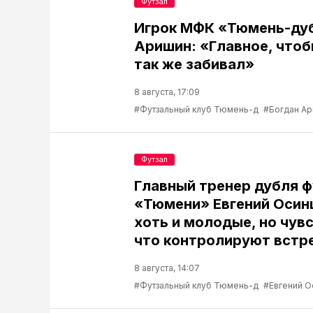
Футзал
Игрок МФК «Тюмень-ду
Аришин: «Главное, чтоб
так же забивал»
8 августа, 17:09
#Футзальный клуб Тюмень-д
#Богдан А
Футзал
Главный тренер дубля 
«Тюмени» Евгений Осин
хоть и молодые, но чув
что контролируют встр
8 августа, 14:07
#Футзальный клуб Тюмень-д
#Евгений О