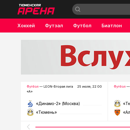
Хоккей
Футзал
Футбол
Биатлон
Бокс
Футбол
— LEON-Вторая лига
25 июля, 22:00
Футбол
— 
«А»
«Динамо-2» (Москва)
«Т
«Тюмень»
«А