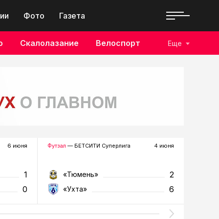
ии
Фото
Газета
о
Скалолазание
Велоспорт
Еще
6 июня
Футзал
— БЕТСИТИ Суперлига
4 июня
Футзал
—
1
2
«Тюмень»
«Т
0
6
«Ухта»
«У