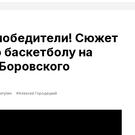
 победители! Сюжет
о баскетболу на
 Боровского
атулин
#Алексей Городецкий