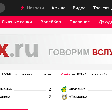
Новости
Афиша
Видео
Трансляц
Лыжные гонки
Волейбол
Плавание
Дзюд
LEON-Вторая лига «А»
14 июня
Футбол
— LEON-Вторая лига «А»
2
юмень»
«Кубань»
2
лания»
«Тюмень»