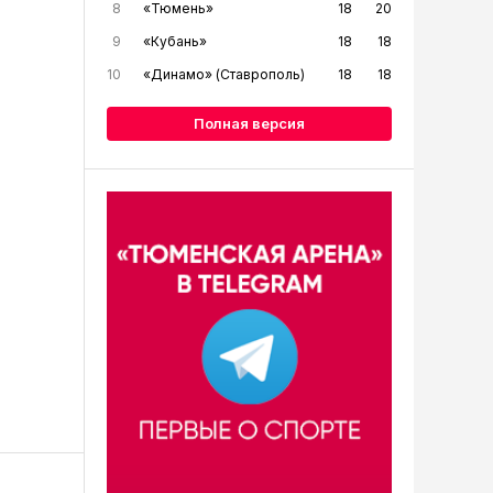
8
«Тюмень»
18
20
9
«Кубань»
18
18
10
«Динамо» (Ставрополь)
18
18
Полная версия