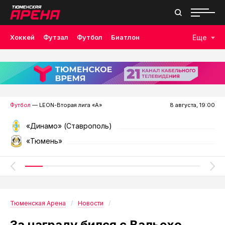
Хоккей
Футзал
Футбол
Биатлон
Еще
Лыжные гонки
Волейбол
Плавание
Дзюдо
Скалолазание
Велоспорт
Бокс
Футбол
— LEON-Вторая лига «А»
8 августа, 19:00
«Динамо» (Ставрополь)
«Тюмень»
Тюменская Арена
Новости
За награду бился с Вальехо