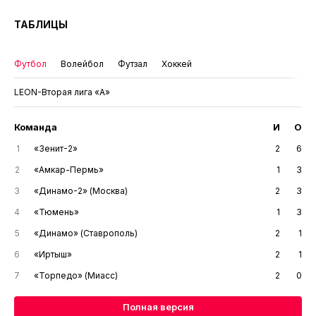
ТАБЛИЦЫ
Футбол
Волейбол
Футзал
Хоккей
LEON-Вторая лига «А»
Команда
И
О
1
«Зенит-2»
2
6
2
«Амкар-Пермь»
1
3
3
«Динамо-2» (Москва)
2
3
4
«Тюмень»
1
3
5
«Динамо» (Ставрополь)
2
1
6
«Иртыш»
2
1
7
«Торпедо» (Миасс)
2
0
Полная версия