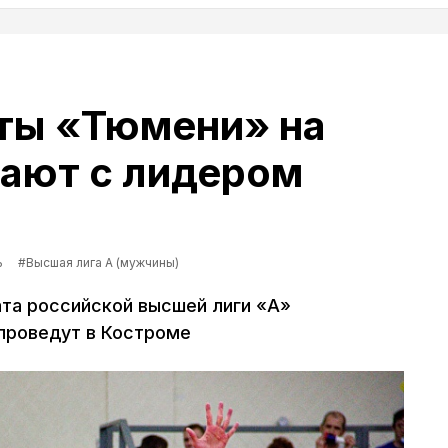
ты «Тюмени» на
рают с лидером
ь
#Высшая лига А (мужчины)
ата российской высшей лиги «А»
проведут в Костроме