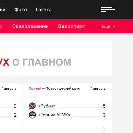
ии
Фото
Газета
о
Скалолазание
Велоспорт
Еще
1 августа
Хоккей
— Товарищеский матч
1 августа
Футбол
—
0
5
«Рубин»
«Д
2
3
«Горняк-УГМК»
«Т