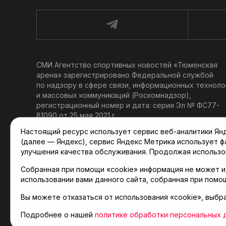
СМИ Агентство спортивных новостей «Тюменская
арена» зарегистрировано Федеральной службой
по надзору в сфере связи, информационных техноло
и массовых коммуникаций (Роскомнадзор),
регистрационный номер и дата: серия Эл № ФС77-
81090 от 25 мая 2021 г.
Учредитель: АНО «ТРК «Тюменское время».
Настоящий ресурс использует сервис веб-аналитики Янде
Главный редактор: Мартынов В. В.
(далее — Яндекс), сервис Яндекс Метрика использует 
При использовании материалов ссылка обязательна.
улучшения качества обслуживания. Продолжая использо
Политика конфиденциальности
Собранная при помощи «cookie» информация не может и
использовании вами данного сайта, собранная при помо
Вы можете отказаться от использования «cookie», выбр
© 2001-2026 Агентство спортивных новостей «Тюме
Карта сайта
Подробнее о нашей
политике обработки персональных 