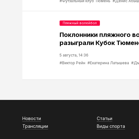
#Футзальный клуб Тюмень
#Денис Абыш
Пляжный волейбол
Поклонники пляжного в
разыграли Кубок Тюмен
5 августа, 14:36
#Виктор Рейн
#Екатерина Латышева
#Дм
Новости
Статьи
Трансляции
Виды спорта