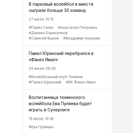
В парковый волейбол в миксте
сыграли больше 30 команд
27 июля, 10:15
#Павел Ганин
#Анастасия Петряева
#Даниил Борисенков
#Савелий Быков
#Владимир Анкушев
Павел Юринский перебрался в
«Факел Ямал»
24 июля, 09:30
#Волейбольный клуб Тюмень
#Павел Юринский
#ВК Факел Ямал
Воспитанница тюменского
волейбола Ева Пуляева будет
играть в Суперлиге
16 июля, 10:18
#Ева Пуляева