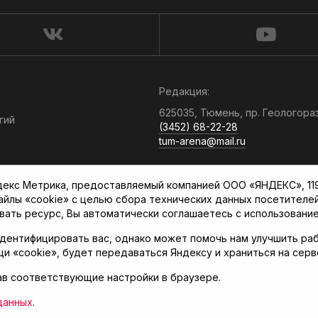
Редакция:
625035, Тюмень, пр. Геологора
гий
(3452) 68-22-28
tum-arena@mail.ru
Отдел продаж:
кс Метрика, предоставляемый компанией ООО «ЯНДЕКС», 119021
(3452) 68-89-78
файлы «cookie» с целью сбора технических данных посетителе
kotovaev@sibinformburo.ru
вать ресурс, Вы автоматически соглашаетесь с использование
дентифицировать вас, однако может помочь нам улучшить раб
щи «cookie», будет передаваться Яндексу и храниться на сер
ав соответствующие настройки в браузере.
нская арена»
данных
.