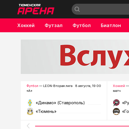
Хоккей
Футзал
Футбол
Биатлон
Бокс
Футбол
— LEON-Вторая лига
8 августа, 19:00
Хоккей
—
«А»
матч
«Динамо» (Ставрополь)
«Р
«Тюмень»
«Г