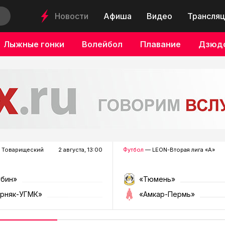
Новости
Афиша
Видео
Трансляц
Лыжные гонки
Волейбол
Плавание
Дзюд
 Товарищеский
2 августа, 13:00
Футбол
— LEON-Вторая лига «А»
убин»
«Тюмень»
орняк-УГМК»
«Амкар-Пермь»