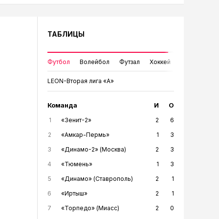
ТАБЛИЦЫ
Футбол
Волейбол
Футзал
Хоккей
LEON-Вторая лига «А»
Команда
И
О
1
«Зенит-2»
2
6
2
«Амкар-Пермь»
1
3
3
«Динамо-2» (Москва)
2
3
4
«Тюмень»
1
3
5
«Динамо» (Ставрополь)
2
1
6
«Иртыш»
2
1
7
«Торпедо» (Миасс)
2
0