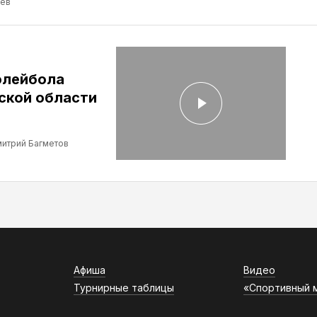
ев
олейбола
ской области
итрий Багметов
Афиша
Видео
Турнирные таблицы
«Спортивный 