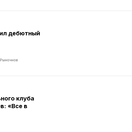
бил дебютный
 Рыночнов
ного клуба
: «Все в