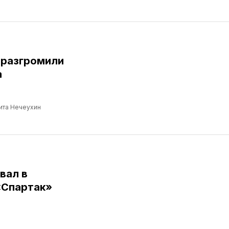
 разгромили
а
ита Нечеухин
вал в
«Спартак»