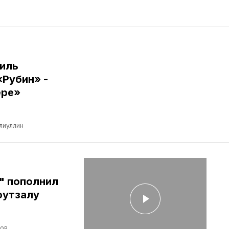
иль
«Рубин» -
ере»
лиуллин
" пополнил
футзалу
лов