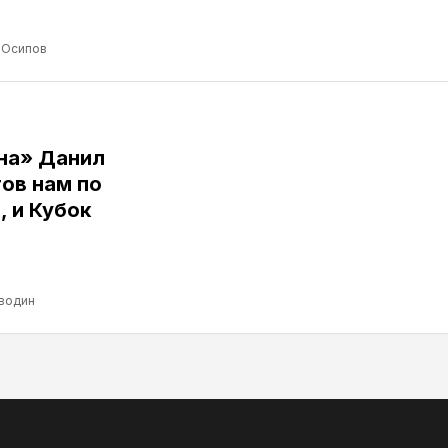
 Осипов
ина» Данил
ов нам по
, и Кубок
водин