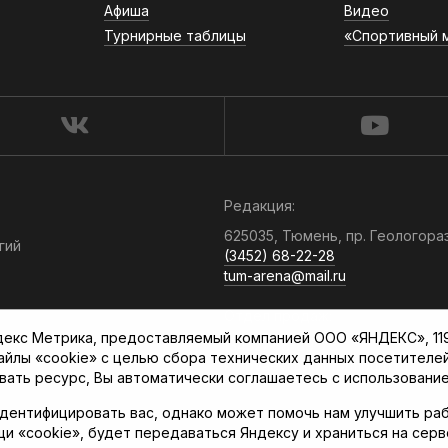
Афиша
Видео
Турнирные таблицы
«Спортивный 
Редакция:
625035, Тюмень, пр. Геологора
гий
(3452) 68-22-28
tum-arena@mail.ru
Отдел продаж:
кс Метрика, предоставляемый компанией ООО «ЯНДЕКС», 119021
(3452) 68-89-78
файлы «cookie» с целью сбора технических данных посетителе
kotovaev@sibinformburo.ru
вать ресурс, Вы автоматически соглашаетесь с использование
дентифицировать вас, однако может помочь нам улучшить раб
щи «cookie», будет передаваться Яндексу и храниться на сер