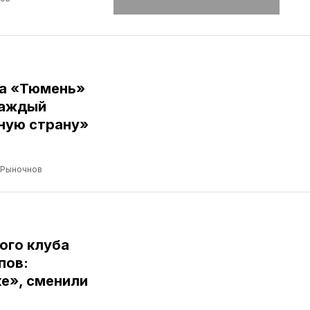
ба «Тюмень»
Каждый
ную страну»
 Рыночнов
ого клуба
пов:
е», сменили