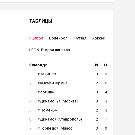
ТАБЛИЦЫ
Футбол
Волейбол
Футзал
Хоккей
LEON-Вторая лига «А»
Команда
И
О
1
«Зенит-2»
3
9
2
«Амкар-Пермь»
2
6
3
«Иртыш»
3
4
4
«Динамо-2» (Москва)
3
3
5
«Тюмень»
2
3
6
«Динамо» (Ставрополь)
2
1
7
«Торпедо» (Миасс)
3
0