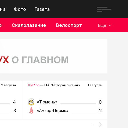
ии
Фото
Газета
о
Скалолазание
Велоспорт
Еще
2 августа
Футбол
— LEON-Вторая лига «А»
1 августа
Хоккей
—
4
0
«Тюмень»
«Р
3
2
«Амкар-Пермь»
«Г