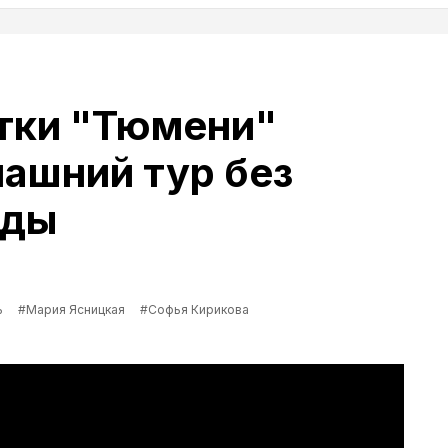
тки "Тюмени"
ашний тур без
еды
ь
#Мария Ясницкая
#Софья Кирикова