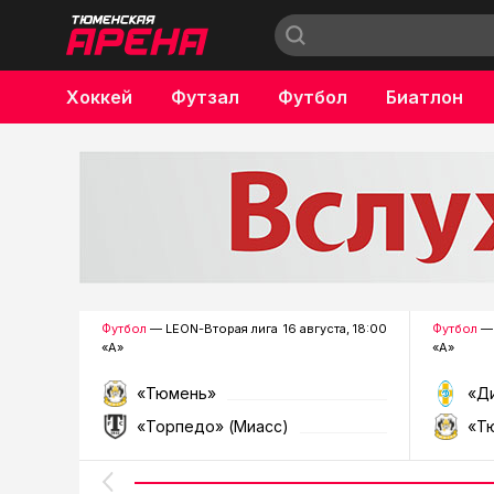
Хоккей
Футзал
Футбол
Биатлон
Бокс
Футбол
— LEON-Вторая лига
16 августа, 18:00
Футбол
— 
«А»
«А»
«Тюмень»
«Д
«Торпедо» (Миасс)
«Т