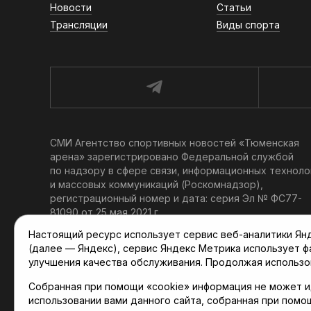
Новости
Статьи
Трансляции
Виды спорта
СМИ Агентство спортивных новостей «Тюменская
арена» зарегистрировано Федеральной службой
по надзору в сфере связи, информационных техноло
и массовых коммуникаций (Роскомнадзор),
регистрационный номер и дата: серия Эл № ФС77-
81090 от 25 мая 2021 г.
Учредитель: АНО «ТРК «Тюменское время».
Настоящий ресурс использует сервис веб-аналитики Янде
Главный редактор: Мартынов В. В.
(далее — Яндекс), сервис Яндекс Метрика использует 
При использовании материалов ссылка обязательна.
улучшения качества обслуживания. Продолжая использо
Политика конфиденциальности
Собранная при помощи «cookie» информация не может и
использовании вами данного сайта, собранная при помо