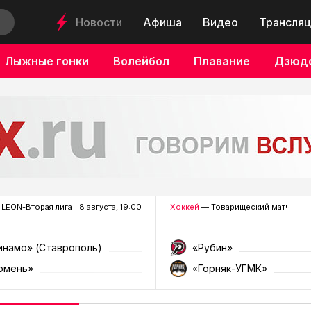
Новости
Афиша
Видео
Трансляц
Лыжные гонки
Волейбол
Плавание
Дзюд
LEON-Вторая лига
8 августа, 19:00
Хоккей
— Товарищеский матч
инамо» (Ставрополь)
«Рубин»
юмень»
«Горняк-УГМК»