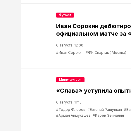
Футбол
Иван Сорокин дебютиро
официальном матче за 
6 августа, 12:00
#Иван Сорокин
#ФК Спартак ( Москва)
Мини-футбол
«Слава» уступила опыт
6 августа, 11:15
#Тодор Флорев
#Евгений Ращупкин
#Ви
#Арман Аймукашев
#Карен Зейналян