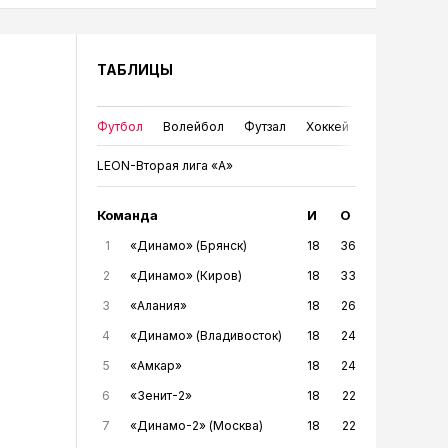
ТАБЛИЦЫ
Футбол
Волейбол
Футзал
Хоккей
LEON-Вторая лига «А»
Команда
И
О
1
«Динамо» (Брянск)
18
36
2
«Динамо» (Киров)
18
33
3
«Алания»
18
26
4
«Динамо» (Владивосток)
18
24
5
«Амкар»
18
24
6
«Зенит-2»
18
22
7
«Динамо-2» (Москва)
18
22