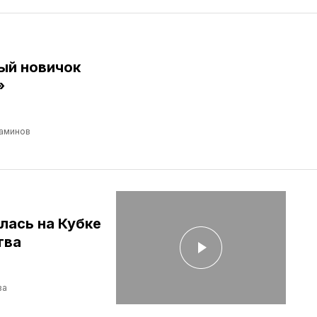
ый новичок
»
аминов
лась на Кубке
тва
ва