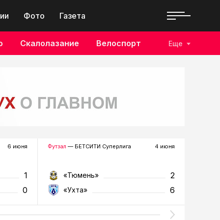
ии
Фото
Газета
о
Скалолазание
Велоспорт
Еще
6 июня
Футзал
— БЕТСИТИ Суперлига
4 июня
Футзал
—
1
2
«Тюмень»
«Т
0
6
«Ухта»
«У