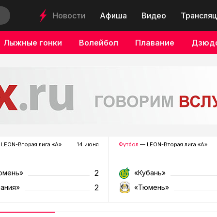
Новости
Афиша
Видео
Трансляц
Лыжные гонки
Волейбол
Плавание
Дзюд
LEON-Вторая лига «А»
14 июня
Футбол
— LEON-Вторая лига «А»
2
юмень»
«Кубань»
2
лания»
«Тюмень»