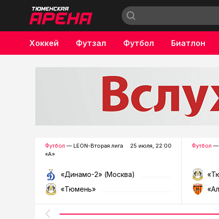
Хоккей
Футзал
Футбол
Биатлон
Бокс
Футбол
— LEON-Вторая лига
25 июля, 22:00
Футбол
— 
«А»
«Динамо-2» (Москва)
«Т
«Тюмень»
«А