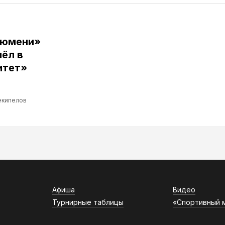
Тюмени»
ёл в
итет»
екипелов
Афиша
Видео
Турнирные таблицы
«Спортивный 