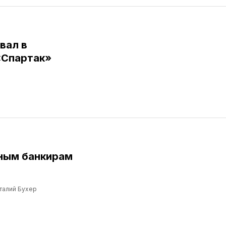
вал в
«Спартак»
ным банкирам
талий Бухер