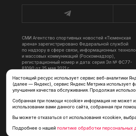
СМИ Агентство спортивных новостей «Тюменская
арена» зарегистрировано Федеральной службой
по надзору в сфере связи, информационных техноло
и массовых коммуникаций (Роскомнадзор),
регистрационный номер и дата: серия Эл № ФС77-
81090 от 25 мая 2021 г.
Учредитель: АНО «ТРК «Тюменское время».
Настоящий ресурс использует сервис веб-аналитики Янде
Главный редактор: Мартынов В. В.
(далее — Яндекс), сервис Яндекс Метрика использует 
При использовании материалов ссылка обязательна.
улучшения качества обслуживания. Продолжая использо
Политика конфиденциальности
Собранная при помощи «cookie» информация не может и
использовании вами данного сайта, собранная при помо
Вы можете отказаться от использования «cookie», выбр
© 2001-2026 Агентство спортивных новостей «Тюме
Карта сайта
Подробнее о нашей
политике обработки персональных 