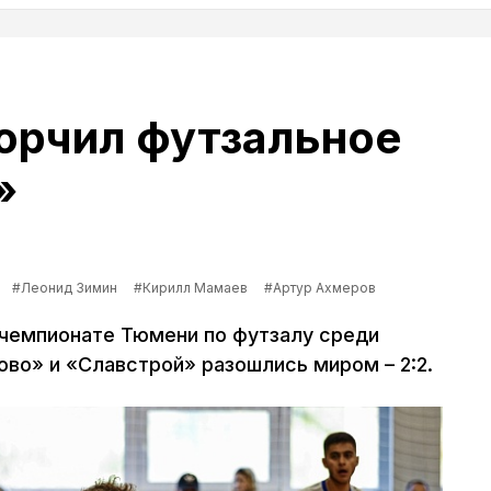
орчил футзальное
»
#Леонид Зимин
#Кирилл Мамаев
#Артур Ахмеров
чемпионате Тюмени по футзалу среди
ово» и «Славстрой» разошлись миром – 2:2.