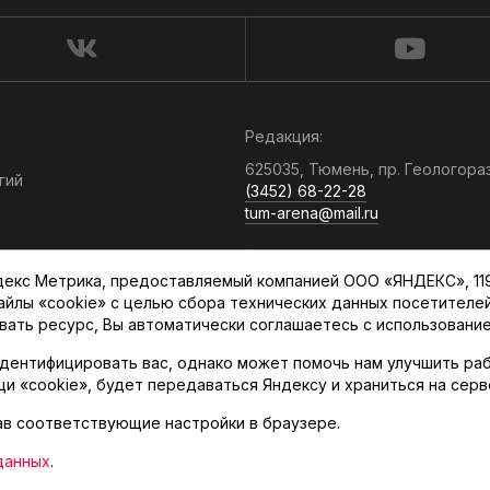
Редакция:
625035, Тюмень, пр. Геологора
гий
(3452) 68-22-28
tum-arena@mail.ru
Отдел продаж:
кс Метрика, предоставляемый компанией ООО «ЯНДЕКС», 119021
(3452) 68-89-78
файлы «cookie» с целью сбора технических данных посетителе
kotovaev@sibinformburo.ru
вать ресурс, Вы автоматически соглашаетесь с использование
дентифицировать вас, однако может помочь нам улучшить раб
щи «cookie», будет передаваться Яндексу и храниться на сер
ав соответствующие настройки в браузере.
нская арена»
данных
.