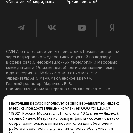
«Спортивный меридиан»
Архив новостей
СМИ Агентство спортивных новостей «Тюменская арена»
зарегистрировано Федеральной службой по надзору
в сфере связи, информационных технологий и массовых
коммуникаций (Роскомнадзор), регистрационный номер
и дата: серия Эл № ФС77-81090 от 25 мая 2021 г.
Учредитель: АНО «ТРК «Тюменское время».
Главный редактор: Мартынов В. В.
При использовании материалов ссылка обязательна.
Политика конфиденциальности
Настоящий ресурс использует сервис веб-аналитики Яндекс
Метрика, предоставляемый компанией ООО «ЯНДЕКС»,
Редакция:
119021, Россия, Москва, ул. Л. Толстого, 16 (далее — Яндекс),
сервис Яндекс Метрика использует файлы «cookie» с целью
625035, Тюмень, пр. Геологоразведчиков, 28А
сбора технических данных посетителей для обеспечения
(3452) 68-22-28
работоспособности и улучшения качества обслуживания.
tum-arena@mail.ru