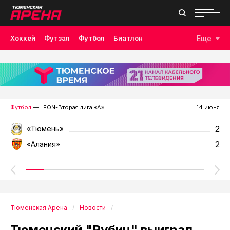
Хоккей
Футзал
Футбол
Биатлон
Еще
Лыжные гонки
Волейбол
Плавание
Дзюдо
Скалолазание
Велоспорт
Бокс
Футбол
— LEON-Вторая лига «А»
14 июня
2
«Тюмень»
2
«Алания»
Тюменская Арена
Новости
Тюменский "Рубин" выиграл