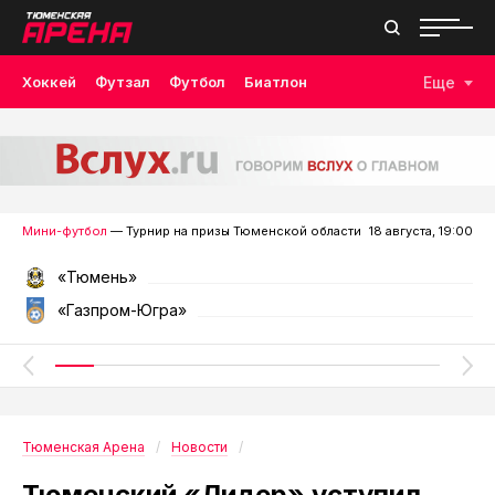
Хоккей
Футзал
Футбол
Биатлон
Еще
Лыжные гонки
Волейбол
Плавание
Дзюдо
Скалолазание
Велоспорт
Бокс
Мини-футбол
— Турнир на призы Тюменской области
18 августа, 19:00
«Тюмень»
«Газпром-Югра»
Тюменская Арена
Новости
Тюменский «Лидер» уступил