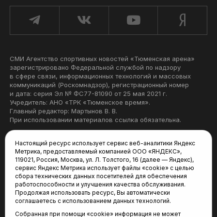
СМИ Агентство спортивных новостей «Тюменская арена»
зарегистрировано Федеральной службой по надзору
в сфере связи, информационных технологий и массовых
коммуникаций (Роскомнадзор), регистрационный номер
и дата: серия Эл № ФС77-81090 от 25 мая 2021 г.
Учредитель: АНО «ТРК «Тюменское время».
Главный редактор: Мартынов В. В.
При использовании материалов ссылка обязательна.
Политика конфиденциальности
Настоящий ресурс использует сервис веб-аналитики Яндекс
Метрика, предоставляемый компанией ООО «ЯНДЕКС»,
Редакция:
119021, Россия, Москва, ул. Л. Толстого, 16 (далее — Яндекс),
сервис Яндекс Метрика использует файлы «cookie» с целью
625035, Тюмень, пр. Геологоразведчиков, 28А
сбора технических данных посетителей для обеспечения
(3452) 68-22-28
работоспособности и улучшения качества обслуживания.
tum-arena@mail.ru
Продолжая использовать ресурс, Вы автоматически
соглашаетесь с использованием данных технологий.
Отдел продаж:
Собранная при помощи «cookie» информация не может