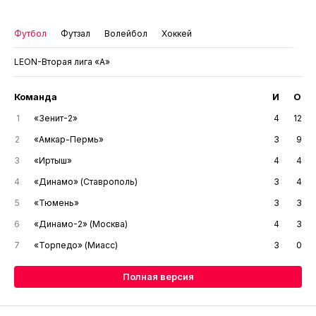
Футбол
Футзал
Волейбол
Хоккей
LEON-Вторая лига «А»
Команда
И
О
1
«Зенит-2»
4
12
2
«Амкар-Пермь»
3
9
3
«Иртыш»
4
4
4
«Динамо» (Ставрополь)
3
4
5
«Тюмень»
3
3
6
«Динамо-2» (Москва)
4
3
7
«Торпедо» (Миасс)
3
0
Полная версия