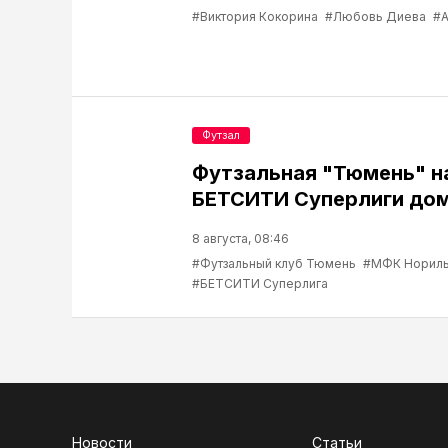
#Виктория Кокорина
#Любовь Диева
#А
Футзал
Футзальная "Тюмень" н
БЕТСИТИ Суперлиги до
8 августа, 08:46
#Футзальный клуб Тюмень
#МФК Нориль
#БЕТСИТИ Суперлига
Новости
Статьи