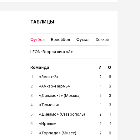
ТАБЛИЦЫ
Футбол
Волейбол
Футзал
Хоккей
LEON-Вторая лига «А»
Команда
И
О
1
«Зенит-2»
2
6
2
«Амкар-Пермь»
1
3
3
«Динамо-2» (Москва)
2
3
4
«Тюмень»
1
3
5
«Динамо» (Ставрополь)
2
1
6
«Иртыш»
2
1
7
«Торпедо» (Миасс)
2
0