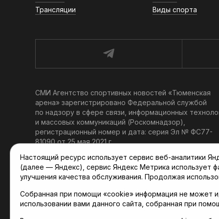
Трансляции
Виды спорта
СМИ Агентство спортивных новостей «Тюменская
арена» зарегистрировано Федеральной службой
по надзору в сфере связи, информационных техноло
и массовых коммуникаций (Роскомнадзор),
регистрационный номер и дата: серия Эл № ФС77-
81090 от 25 мая 2021 г.
Учредитель: АНО «ТРК «Тюменское время».
Настоящий ресурс использует сервис веб-аналитики Янде
Главный редактор: Мартынов В. В.
(далее — Яндекс), сервис Яндекс Метрика использует 
При использовании материалов ссылка обязательна.
улучшения качества обслуживания. Продолжая использо
Политика конфиденциальности
Собранная при помощи «cookie» информация не может и
использовании вами данного сайта, собранная при помо