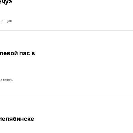
ечу»
синцев
левой пас в
Пелевин
Челябинске