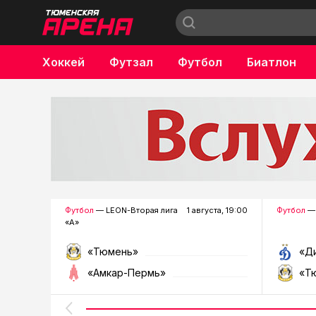
Хоккей
Футзал
Футбол
Биатлон
Бокс
Футбол
— LEON-Вторая лига
1 августа, 19:00
Футбол
— 
«А»
«Тюмень»
«Д
«Амкар-Пермь»
«Т