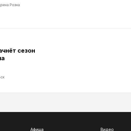
рина Розна
ачнёт сезон
ма
ск
Афиша
Видео