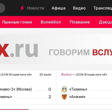
Новости
Афиша
Видео
Трансляц
Лыжные гонки
Волейбол
Плавание
Дзюд
LEON-Вторая лига «А»
25 июля
Футбол
— LEON-Вторая лига «А»
0
инамо-2» (Москва)
«Тюмень»
2
юмень»
«Алания»