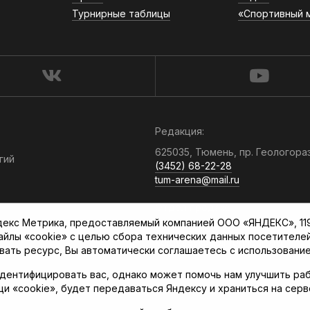
Турнирные таблицы
«Спортивный 
Редакция:
625035, Тюмень, пр. Геологора
гий
(3452) 68-22-28
tum-arena@mail.ru
Отдел продаж:
кс Метрика, предоставляемый компанией ООО «ЯНДЕКС», 119021
(3452) 68-89-78
файлы «cookie» с целью сбора технических данных посетителе
kotovaev@sibinformburo.ru
вать ресурс, Вы автоматически соглашаетесь с использование
дентифицировать вас, однако может помочь нам улучшить раб
щи «cookie», будет передаваться Яндексу и храниться на сер