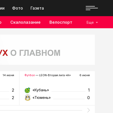
ии
Фото
Газета
о
Скалолазание
Велоспорт
Еще
14 июня
Футбол
— LEON-Вторая лига «А»
6 июня
Футзал
—
2
1
«Кубань»
«Т
2
0
«Тюмень»
«У