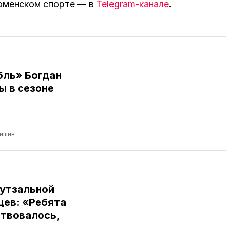
тюменском спорте — в
Telegram-канале
.
бль» Богдан
ы в сезоне
ришин
футзальной
цев: «Ребята
ствовалось,