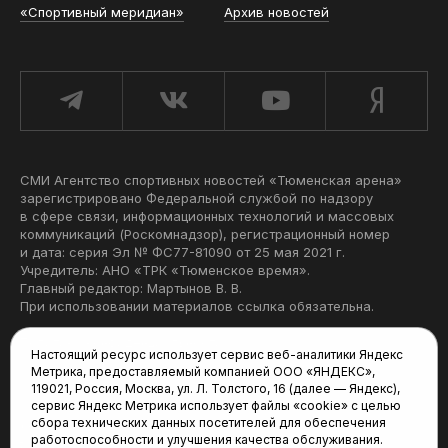
«Спортивный меридиан»
Архив новостей
СМИ Агентство спортивных новостей «Тюменская арена»
зарегистрировано Федеральной службой по надзору
в сфере связи, информационных технологий и массовых
коммуникаций (Роскомнадзор), регистрационный номер
и дата: серия Эл № ФС77-81090 от 25 мая 2021 г.
Учредитель: АНО «ТРК «Тюменское время».
Главный редактор: Мартынов В. В.
При использовании материалов ссылка обязательна.
Политика конфиденциальности
Настоящий ресурс использует сервис веб-аналитики Яндекс
Метрика, предоставляемый компанией ООО «ЯНДЕКС»,
Редакция:
119021, Россия, Москва, ул. Л. Толстого, 16 (далее — Яндекс),
сервис Яндекс Метрика использует файлы «cookie» с целью
625035, Тюмень, пр. Геологоразведчиков, 28А
сбора технических данных посетителей для обеспечения
(3452) 68-22-28
работоспособности и улучшения качества обслуживания.
tum-arena@mail.ru