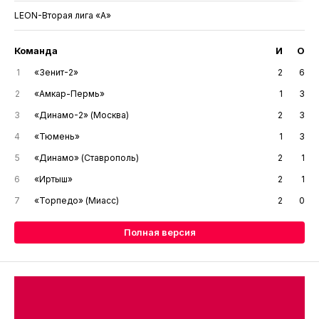
LEON-Вторая лига «А»
Команда
И
О
1
«Зенит-2»
2
6
2
«Амкар-Пермь»
1
3
3
«Динамо-2» (Москва)
2
3
4
«Тюмень»
1
3
5
«Динамо» (Ставрополь)
2
1
6
«Иртыш»
2
1
7
«Торпедо» (Миасс)
2
0
Полная версия