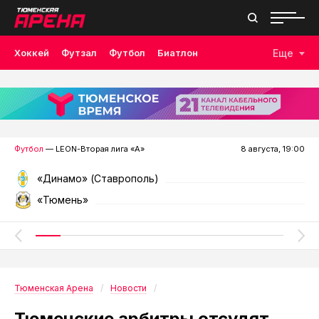
Хоккей
Футзал
Футбол
Биатлон
Еще
Лыжные гонки
Волейбол
Плавание
Дзюдо
Скалолазание
Велоспорт
Бокс
Футбол
— LEON-Вторая лига «А»
8 августа, 19:00
«Динамо» (Ставрополь)
«Тюмень»
Тюменская Арена
Новости
Тюменские арбитры отсудят