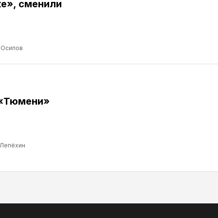
е», сменили
 Осипов
 «Тюмени»
 Лепёхин