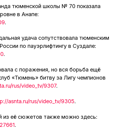
манда тюменской школы № 70 показала
ровне в Анапе:
09
.
дальная удача сопутствовала тюменским
России по пауэрлифтингу в Суздале:
10
.
вала с поражения, но вся борьба ещё
луб «Тюмень» битву за Лигу чемпионов
nta.ru/rus/video_tv/9307
.
tp://asnta.ru/rus/video_tv/9305
.
й из её сюжетов также можно здесь:
_27661
.