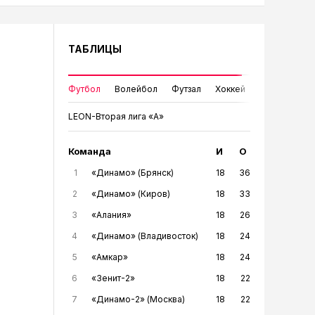
ТАБЛИЦЫ
Футбол
Волейбол
Футзал
Хоккей
LEON-Вторая лига «А»
Команда
И
О
1
«Динамо» (Брянск)
18
36
2
«Динамо» (Киров)
18
33
3
«Алания»
18
26
4
«Динамо» (Владивосток)
18
24
5
«Амкар»
18
24
6
«Зенит-2»
18
22
7
«Динамо-2» (Москва)
18
22