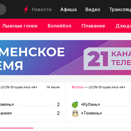
Новости
Афиша
Видео
Трансляц
Лыжные гонки
Волейбол
Плавание
Дзюд
LEON-Вторая лига «А»
14 июня
Футбол
— LEON-Вторая лига «А»
2
юмень»
«Кубань»
2
лания»
«Тюмень»