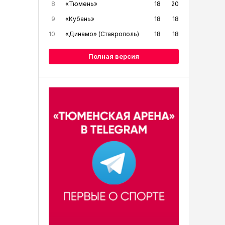
8
«Тюмень»
18
20
9
«Кубань»
18
18
10
«Динамо» (Ставрополь)
18
18
Полная версия