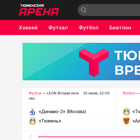
Хоккей
Футзал
Футбол
Биатлон
Бокс
Футбол
— LEON-Вторая лига
25 июля, 22:00
Футбол
— 
«А»
«Динамо-2» (Москва)
«Т
«Тюмень»
«А