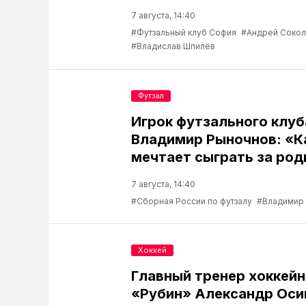
7 августа, 14:40
#Футзальный клуб София
#Андрей Соко
#Владислав Шпилёв
Футзал
Игрок футзального клу
Владимир Рыночнов: «
мечтает сыграть за род
7 августа, 14:40
#Сборная России по футзалу
#Владимир
Хоккей
Главный тренер хоккейн
«Рубин» Александр Оси