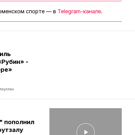
тюменском спорте — в
Telegram-канале
.
иль
«Рубин» -
ере»
лиуллин
" пополнил
футзалу