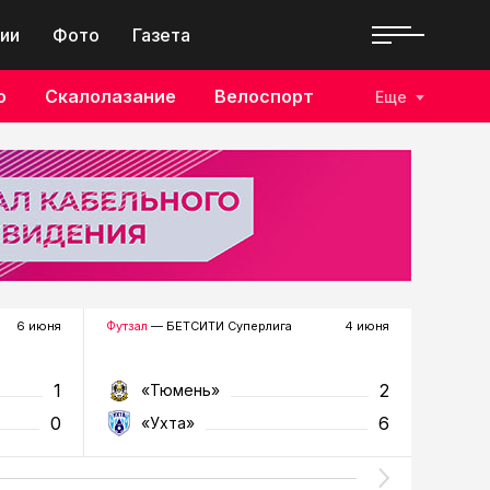
ии
Фото
Газета
о
Скалолазание
Велоспорт
Еще
6 июня
Футзал
— БЕТСИТИ Суперлига
4 июня
Футзал
—
1
2
«Тюмень»
«Т
0
6
«Ухта»
«У