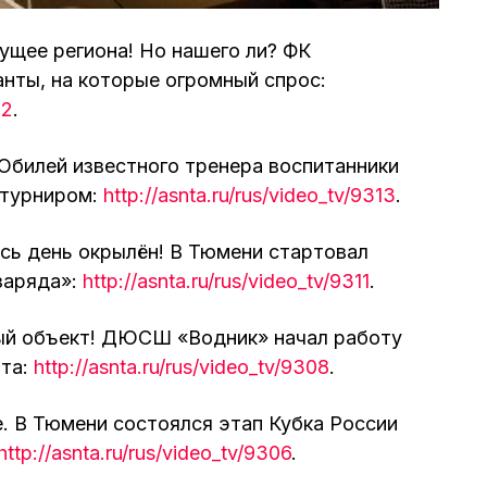
ущее региона! Но нашего ли? ФК
нты, на которые огромный спрос:
12
.
Юбилей известного тренера воспитанники
 турниром:
http://asnta.ru/rus/video_tv/9313
.
сь день окрылён! В Тюмени стартовал
заряда»:
http://asnta.ru/rus/video_tv/9311
.
ый объект! ДЮСШ «Водник» начал работу
нта:
http://asnta.ru/rus/video_tv/9308
.
е. В Тюмени состоялся этап Кубка России
http://asnta.ru/rus/video_tv/9306
.