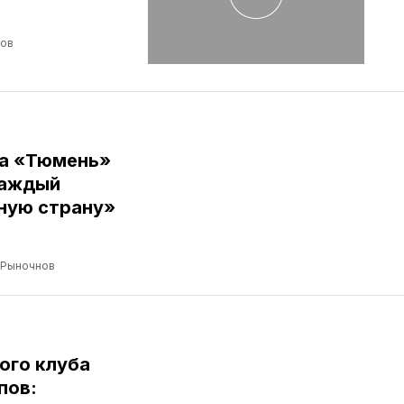
лов
ба «Тюмень»
Каждый
ную страну»
 Рыночнов
ого клуба
пов: