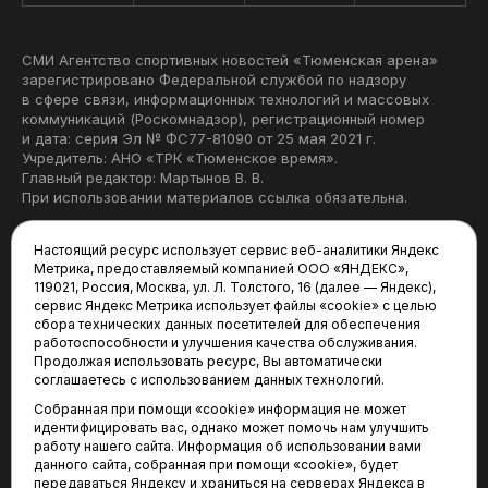
СМИ Агентство спортивных новостей «Тюменская арена»
зарегистрировано Федеральной службой по надзору
в сфере связи, информационных технологий и массовых
коммуникаций (Роскомнадзор), регистрационный номер
и дата: серия Эл № ФС77-81090 от 25 мая 2021 г.
Учредитель: АНО «ТРК «Тюменское время».
Главный редактор: Мартынов В. В.
При использовании материалов ссылка обязательна.
Политика конфиденциальности
Настоящий ресурс использует сервис веб-аналитики Яндекс
Метрика, предоставляемый компанией ООО «ЯНДЕКС»,
Редакция:
119021, Россия, Москва, ул. Л. Толстого, 16 (далее — Яндекс),
сервис Яндекс Метрика использует файлы «cookie» с целью
625035, Тюмень, пр. Геологоразведчиков, 28А
сбора технических данных посетителей для обеспечения
(3452) 68-22-28
работоспособности и улучшения качества обслуживания.
tum-arena@mail.ru
Продолжая использовать ресурс, Вы автоматически
соглашаетесь с использованием данных технологий.
Отдел продаж:
Собранная при помощи «cookie» информация не может
(3452) 68-89-78
идентифицировать вас, однако может помочь нам улучшить
kotovaev@sibinformburo.ru
работу нашего сайта. Информация об использовании вами
данного сайта, собранная при помощи «cookie», будет
передаваться Яндексу и храниться на серверах Яндекса в