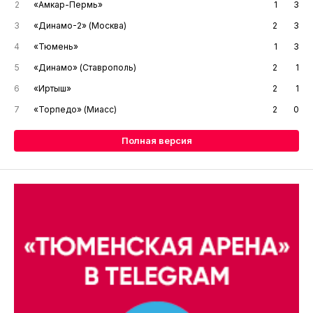
2
«Амкар-Пермь»
1
3
3
«Динамо-2» (Москва)
2
3
4
«Тюмень»
1
3
5
«Динамо» (Ставрополь)
2
1
6
«Иртыш»
2
1
7
«Торпедо» (Миасс)
2
0
Полная версия