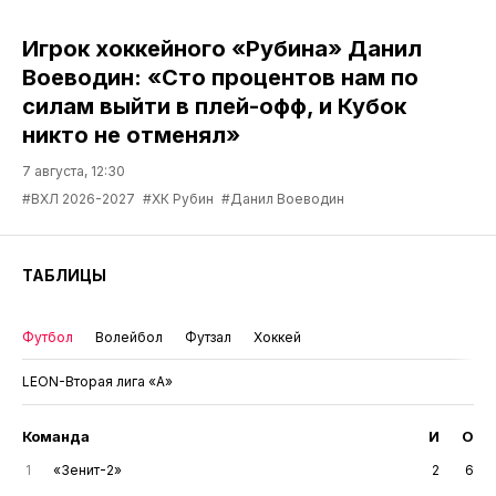
Игрок хоккейного «Рубина» Данил
Воеводин: «Сто процентов нам по
силам выйти в плей-офф, и Кубок
никто не отменял»
7 августа, 12:30
#ВХЛ 2026-2027
#ХК Рубин
#Данил Воеводин
ТАБЛИЦЫ
Футбол
Волейбол
Футзал
Хоккей
LEON-Вторая лига «А»
Команда
И
О
1
«Зенит-2»
2
6