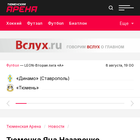
Хоккей
Футзал
Футбол
Биатлон
Еще
Лыжные гонки
Волейбол
Плавание
Дзюдо
Скалолазание
Велоспорт
Бокс
Футбол
— LEON-Вторая лига «А»
8 августа, 19:00
«Динамо» (Ставрополь)
«Тюмень»
Тюменская Арена
Новости
Тюменка Яна Назаренко