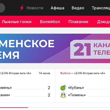
Новости
Афиша
Видео
Трансляц
Лыжные гонки
Волейбол
Плавание
Дзюд
LEON-Вторая лига «А»
14 июня
Футбол
— LEON-Вторая лига «А»
2
юмень»
«Кубань»
2
лания»
«Тюмень»