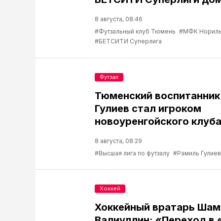
8 августа, 08:46
#Футзальный клуб Тюмень
#МФК Нориль
#БЕТСИТИ Суперлига
Футзал
Тюменский воспитанник
Гулиев стал игроком
новоуренгойского клуб
8 августа, 08:29
#Высшая лига по футзалу
#Рамиль Гулиев
Хоккей
Хоккейный вратарь Шам
Валиуллин: «Переход в 