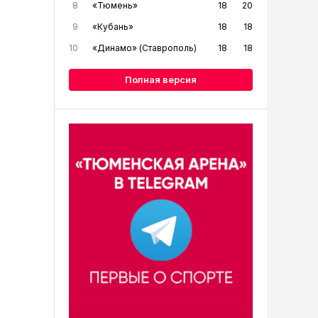
8
«Тюмень»
18
20
9
«Кубань»
18
18
10
«Динамо» (Ставрополь)
18
18
Полная версия