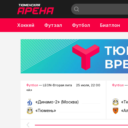
Хоккей
Футзал
Футбол
Биатлон
Бокс
Футбол
— LEON-Вторая лига
25 июля, 22:00
Футбол
— 
«А»
«Динамо-2» (Москва)
«Т
«Тюмень»
«А