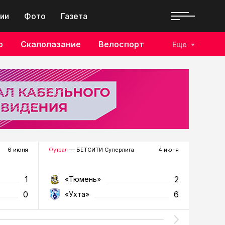
ии
Фото
Газета
о
Скалолазание
Велоспорт
Еще
6 июня
Футзал
— БЕТСИТИ Суперлига
4 июня
Футзал
—
1
2
«Тюмень»
«Т
0
6
«Ухта»
«У