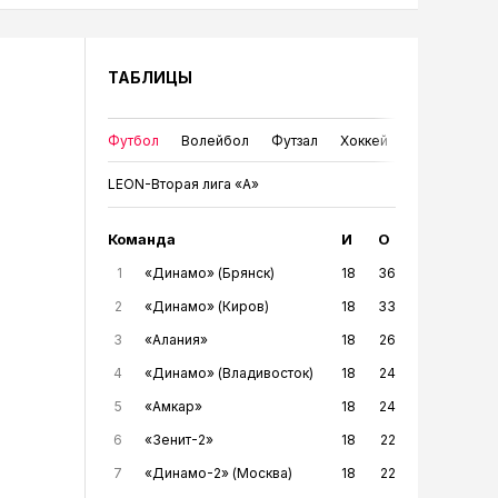
ТАБЛИЦЫ
Футбол
Волейбол
Футзал
Хоккей
LEON-Вторая лига «А»
Команда
И
О
1
«Динамо» (Брянск)
18
36
2
«Динамо» (Киров)
18
33
3
«Алания»
18
26
4
«Динамо» (Владивосток)
18
24
5
«Амкар»
18
24
6
«Зенит-2»
18
22
7
«Динамо-2» (Москва)
18
22