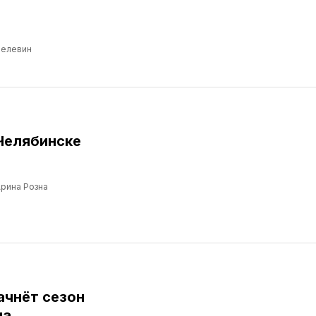
Пелевин
Челябинске
рина Розна
ачнёт сезон
ма