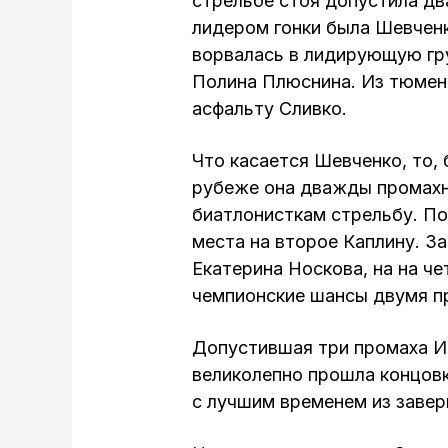
стрельбе стоя допустила дв
лидером гонки была Шевченк
ворвалась в лидирующую гр
Полина Плюснина. Из тюмено
асфальту Сливко.
Что касается Шевченко, то,
рубеже она дважды промахн
биатлонисткам стрельбу. По
места на второе Каплину. З
Екатерина Носкова, на на ч
чемпионские шансы двумя п
Допустившая три промаха Ир
великолепно прошла концовк
с лучшим временем из завер