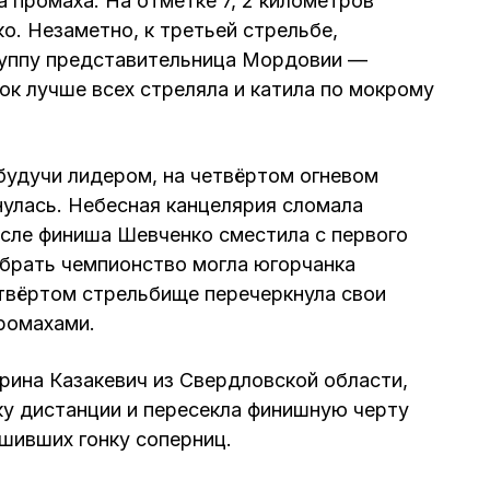
а промаха. На отметке 7, 2 километров
о. Незаметно, к третьей стрельбе,
уппу представительница Мордовии —
к лучше всех стреляла и катила по мокрому
 будучи лидером, на четвёртом огневом
улась. Небесная канцелярия сломала
сле финиша Шевченко сместила с первого
абрать чемпионство могла югорчанка
етвёртом стрельбище перечеркнула свои
ромахами.
ина Казакевич из Свердловской области,
у дистанции и пересекла финишную черту
шивших гонку соперниц.