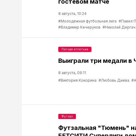
гостевом матче
8 августа, 10:24
#Молодёжная футбольная лига
#Павел 
#Владимир Кечеруков
#Николай Дергач
Легкая атлетика
Выиграли три медали в 
8 августа, 09:11
#Виктория Кокорина
#Любовь Диева
#А
Футзал
Футзальная "Тюмень" н
БЕТСИТИ Суперлиги до