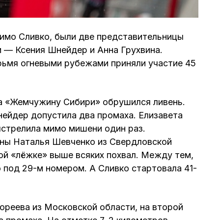
имо Сливко, были две представительницы
 — Ксения Шнейдер и Анна Грухвина.
ырьмя огневыми рубежами приняли участие 45
на «Жемчужину Сибири» обрушился ливень.
ейдер допустила два промаха. Елизавета
ыстрелила мимо мишени один раз.
аны Наталья Шевченко из Свердловской
ой «лёжке» выше всяких похвал. Между тем,
 под 29-м номером. А Сливко стартовала 41-
реева из Московской области, на второй