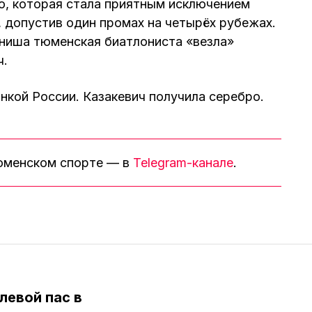
о, которая стала приятным исключением
, допустив один промах на четырёх рубежах.
иниша тюменская биатлониста «везла»
ч.
нкой России. Казакевич получила серебро.
тюменском спорте — в
Telegram-канале
.
левой пас в