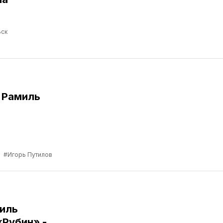
ск
 Рамиль
а
#Игорь Путилов
иль
«Рубин» -