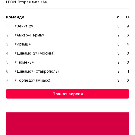
LEON-Вторая лига «А»
Команда
И
О
1
«Зенит-2»
3
9
2
«Амкар-Пермь»
2
6
3
«Иртыш»
3
4
4
«Динамо-2» (Москва)
3
3
5
«Тюмень»
2
3
6
«Динамо» (Ставрополь)
2
1
7
«Торпедо» (Миасс)
3
0
Полная версия