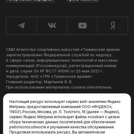
СМИ Агентство спортивных новостей «Тюменская арена»
зарегистрировано Федеральной службой по надзору
в сфере связи, информационных технологий и массовых
коммуникаций (Роскомнадзор), регистрационный номер
и дата: серия Эл № ФС77-81090 от 25 мая 2021 г.
Учредитель: АНО «ТРК «Тюменское время».
Главный редактор: Мартынов В. В.
При использовании материалов ссылка обязательна.
Политика конфиденциальности
Настоящий ресурс использует сервис веб-аналитики Яндекс
Метрика, предоставляемый компанией ООО «ЯНДЕКС»,
Редакция:
119021, Россия, Москва, ул. Л. Толстого, 16 (далее — Яндекс),
сервис Яндекс Метрика использует файлы «cookie» с целью
625035, Тюмень, пр. Геологоразведчиков, 28А
сбора технических данных посетителей для обеспечения
(3452) 68-22-28
работоспособности и улучшения качества обслуживания.
tum-arena@mail.ru
Продолжая использовать ресурс, Вы автоматически