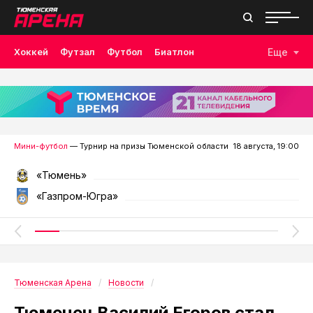
Хоккей
Футзал
Футбол
Биатлон
Еще
Лыжные гонки
Волейбол
Плавание
Дзюдо
Скалолазание
Велоспорт
Бокс
Мини-футбол
— Турнир на призы Тюменской области
18 августа, 19:00
«Тюмень»
«Газпром-Югра»
Тюменская Арена
Новости
Тюменец Василий Егоров стал