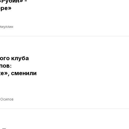
«Рубин» -
ере»
лиуллин
ого клуба
пов:
е», сменили
 Осипов