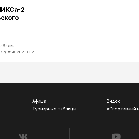
НИКСа-2
ьского
лободин
ск)
#БК УНИКС-2
Афиша
Видео
Турнирные таблицы
«Спортивный 