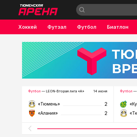
Хоккей
Футзал
Футбол
Биатлон
Бокс
Футбол
— LEON-Вторая лига «А»
14 июня
Футбол
— 
2
«Тюмень»
«К
2
«Алания»
«Т