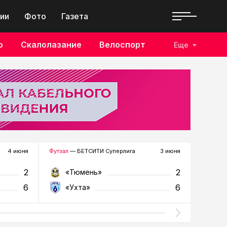
ии
Фото
Газета
о
Скалолазание
Велоспорт
Еще
4 июня
Футзал
— БЕТСИТИ Суперлига
3 июня
Футзал
—
2
2
«Тюмень»
«У
6
6
«Ухта»
«Т