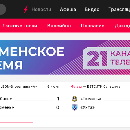
Новости
Афиша
Видео
Трансляц
Лыжные гонки
Волейбол
Плавание
Дзюд
LEON-Вторая лига «А»
6 июня
Футзал
— БЕТСИТИ Суперлига
1
убань»
«Тюмень»
0
юмень»
«Ухта»