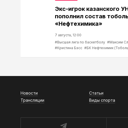
Экс-игрок казанского У
пополнил состав тобол
«Нефтехимика»
7 августа, 12:00
#Высшая лига по баскетболу
#Максим С
#Кристина Бэсс
#БК Нефтехимик (Тоболь
Новости
Статьи
Трансляции
Виды спорта