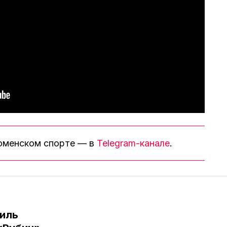
тюменском спорте — в
Telegram-канале
.
иль