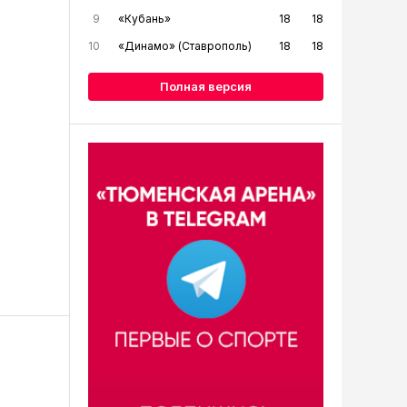
9
«Кубань»
18
18
10
«Динамо» (Ставрополь)
18
18
Полная версия