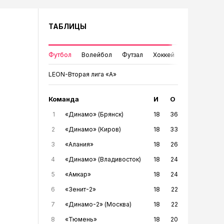
ТАБЛИЦЫ
Футбол
Волейбол
Футзал
Хоккей
LEON-Вторая лига «А»
Команда
И
О
1
«Динамо» (Брянск)
18
36
2
«Динамо» (Киров)
18
33
3
«Алания»
18
26
4
«Динамо» (Владивосток)
18
24
5
«Амкар»
18
24
6
«Зенит-2»
18
22
7
«Динамо-2» (Москва)
18
22
8
«Тюмень»
18
20