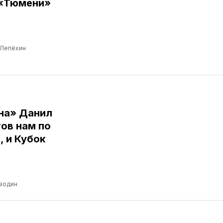
 «Тюмени»
 Лепёхин
ина» Данил
ов нам по
, и Кубок
водин