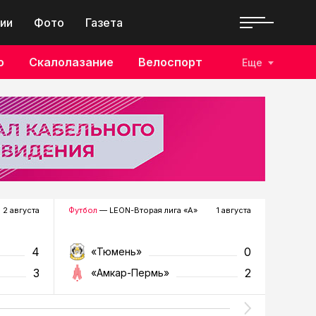
ии
Фото
Газета
о
Скалолазание
Велоспорт
Еще
2 августа
Футбол
— LEON-Вторая лига «А»
1 августа
Хоккей
—
4
0
«Тюмень»
«Р
3
2
«Амкар-Пермь»
«Г