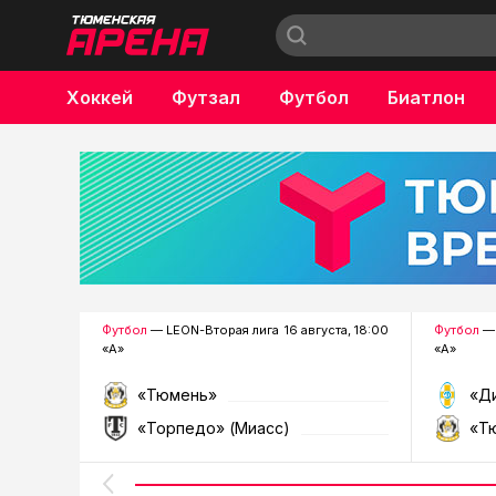
Хоккей
Футзал
Футбол
Биатлон
Бокс
Футбол
— LEON-Вторая лига
16 августа, 18:00
Футбол
— 
«А»
«А»
«Тюмень»
«Д
«Торпедо» (Миасс)
«Т