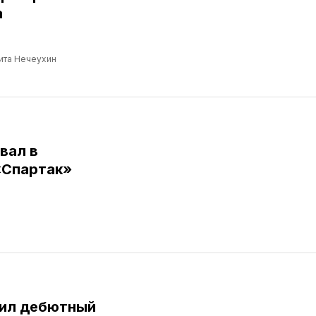
а
ита Нечеухин
вал в
«Спартак»
бил дебютный