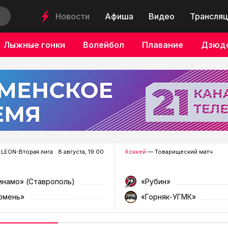
Новости
Афиша
Видео
Трансляц
Лыжные гонки
Волейбол
Плавание
Дзюд
LEON-Вторая лига
8 августа, 19:00
Хоккей
— Товарищеский матч
инамо» (Ставрополь)
«Рубин»
юмень»
«Горняк-УГМК»