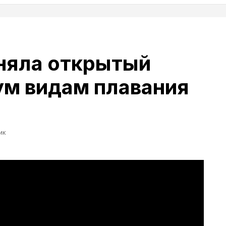
няла открытый
ум видам плавания
ик