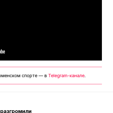
тюменском спорте — в
Telegram-канале
.
 разгромили