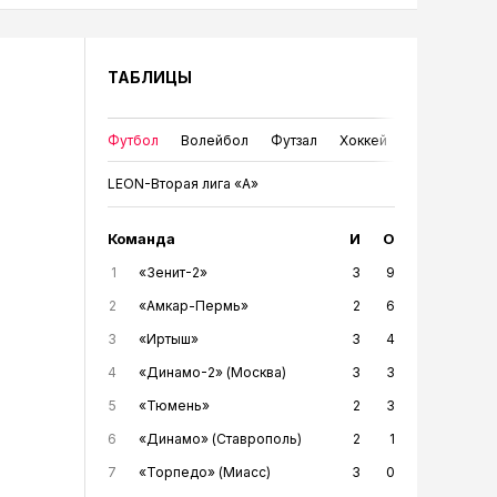
ТАБЛИЦЫ
Футбол
Волейбол
Футзал
Хоккей
LEON-Вторая лига «А»
Команда
И
О
1
«Зенит-2»
3
9
2
«Амкар-Пермь»
2
6
3
«Иртыш»
3
4
4
«Динамо-2» (Москва)
3
3
5
«Тюмень»
2
3
6
«Динамо» (Ставрополь)
2
1
7
«Торпедо» (Миасс)
3
0