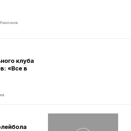
 Рыночнов
ного клуба
: «Все в
ев
олейбола